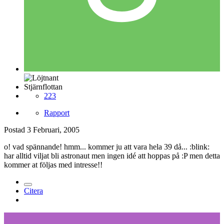
Stjärnflottan
223
Rapport
Postad
3 Februari, 2005
o! vad spännande! hmm... kommer ju att vara hela 39 då... :blink:
har alltid viljat bli astronaut men ingen idé att hoppas på :P men detta
kommer at följas med intresse!!
Citera