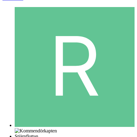
Stjärnflottan