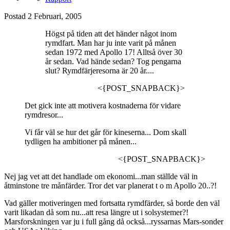
Postad
2 Februari, 2005
Högst på tiden att det händer något inom
rymdfart. Man har ju inte varit på månen
sedan 1972 med Apollo 17! Alltså över 30
år sedan. Vad hände sedan? Tog pengarna
slut? Rymdfärjeresorna är 20 år....
<{POST_SNAPBACK}>
Det gick inte att motivera kostnaderna för vidare
rymdresor...
Vi får väl se hur det går för kineserna... Dom skall
tydligen ha ambitioner på månen...
<{POST_SNAPBACK}>
Nej jag vet att det handlade om ekonomi...man ställde väl in
åtminstone tre månfärder. Tror det var planerat t o m Apollo 20..?!
Vad gäller motiveringen med fortsatta rymdfärder, så borde den väl
varit likadan då som nu...att resa längre ut i solsystemer?!
Marsforskningen var ju i full gång då också...ryssarnas Mars-sonder