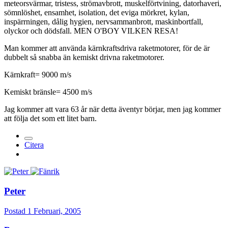
meteorsvärmar, tristess, strömavbrott, muskelförtvining, datorhaveri,
sömnlöshet, ensamhet, isolation, det eviga mörkret, kylan,
inspärrningen, dålig hygien, nervsammanbrott, maskinbortfall,
olyckor och dödsfall. MEN O'BOY VILKEN RESA!
Man kommer att använda kärnkraftsdriva raketmotorer, för de är
dubbelt så snabba än kemiskt drivna raketmotorer.
Kärnkraft= 9000 m/s
Kemiskt bränsle= 4500 m/s
Jag kommer att vara 63 år när detta äventyr börjar, men jag kommer
att följa det som ett litet barn.
Citera
Peter
Postad
1 Februari, 2005