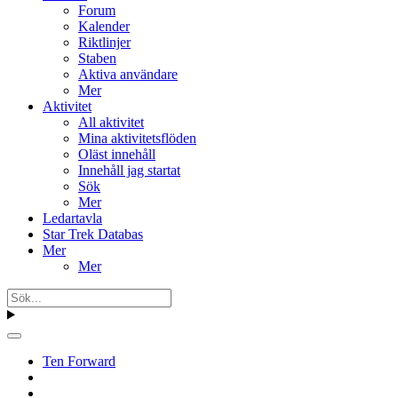
Forum
Kalender
Riktlinjer
Staben
Aktiva användare
Mer
Aktivitet
All aktivitet
Mina aktivitetsflöden
Oläst innehåll
Innehåll jag startat
Sök
Mer
Ledartavla
Star Trek Databas
Mer
Mer
Ten Forward