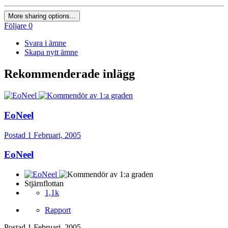
More sharing options...
Följare
0
Svara i ämne
Skapa nytt ämne
Rekommenderade inlägg
EoNeel
Postad
1 Februari, 2005
EoNeel
Stjärnflottan
1,1k
Rapport
Postad
1 Februari, 2005