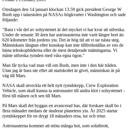
Onsdagen den 14 januari klockan 13.59 gick president George W
Bush upp i talarstolen på NASAs högkvarter i Washington och sade
följande:
"Bara i vår del av solsystemet är det mycket vi har kvar att utforska.
Under de senaste 30 åren har astronauterna inte varit längre bort än
620 kilometer från jordens yta. Det är hög tid att vi tar nästa steg.
Människans längtan efter kunskap kan inte tillfredsställas av ens de
bästa teleskopbilderna eller de mest detaljerade mätningarna. Vi
måste utforska rymden med våra egna ögon."
Man får tycka vad man vill om Bush, men inte i den här tråden.
Utan jag är bara ute efter att startskottet är givet, människan är på
väg till Mars.
NASA skall utveckla ett helt nytt rymdskepp, Crew Exploration
Vehicle, som skall kunna ta astronauter till andra klot i solsystemet -
först till månen och sen till Mars.
På Mars skall det byggas en avancerad bas, där forskare skall bo i
flera månader medans de studerar planetens yta. År 2025 startar
rymdskeppet för en drygt 18 månaders resa, tur och retur.
Astronauterna kommer att möta många hot, som solutbrott,