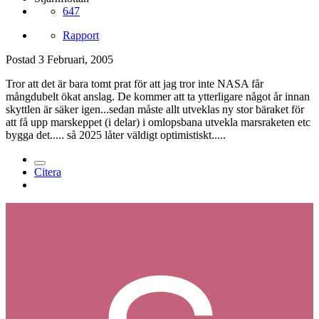
647
Rapport
Postad
3 Februari, 2005
Tror att det är bara tomt prat för att jag tror inte NASA får
mångdubelt ökat anslag. De kommer att ta ytterligare något år innan
skyttlen är säker igen...sedan måste allt utveklas ny stor bäraket för
att få upp marskeppet (i delar) i omlopsbana utvekla marsraketen etc
bygga det..... så 2025 låter väldigt optimistiskt.....
Citera