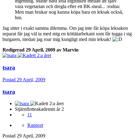
ingenting. Måste bara lösa logistiken mellan att själv
vara vegetarian och dregla efter ett BK-meal... :rodna:
Men man brukar nog kunna köpa bara en leksak också,
hm.
Jag sitter i exakt samma dilemma. Om jag inte får köpa leksaken
separat får jag väl ta med mig en köttätarbekant som får tugga i sig
burgaren, medan jag roar mig kungligt med min leksak!
Redigerad
29 April, 2009
av Marvin
tsara
Postad
29 April, 2009
tsara
Stjärnflotteakademin år 2
11
Rapport
Postad
29 April, 2009