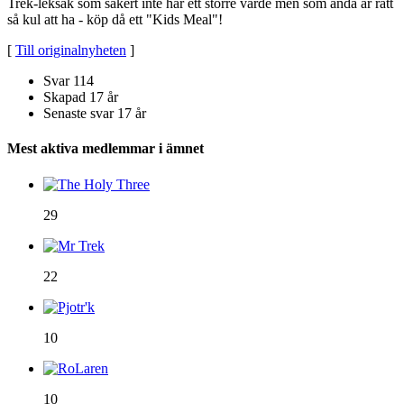
Trek-leksak som säkert inte har ett större värde men som ändå är rätt
så kul att ha - köp då ett "Kids Meal"!
[
Till originalnyheten
]
Svar
114
Skapad
17 år
Senaste svar
17 år
Mest aktiva medlemmar i ämnet
29
22
10
10