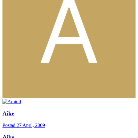
Aike
Postad
27 April, 2009
Aike