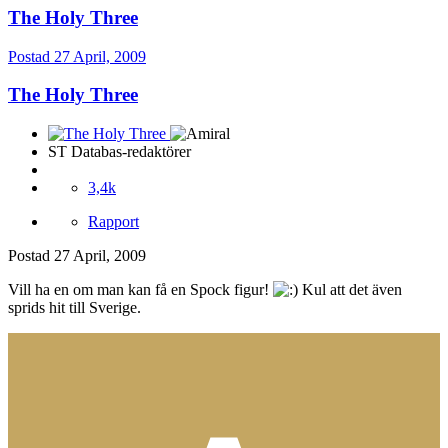
The Holy Three
Postad
27 April, 2009
The Holy Three
ST Databas-redaktörer
3,4k
Rapport
Postad
27 April, 2009
Vill ha en om man kan få en Spock figur!
Kul att det även
sprids hit till Sverige.