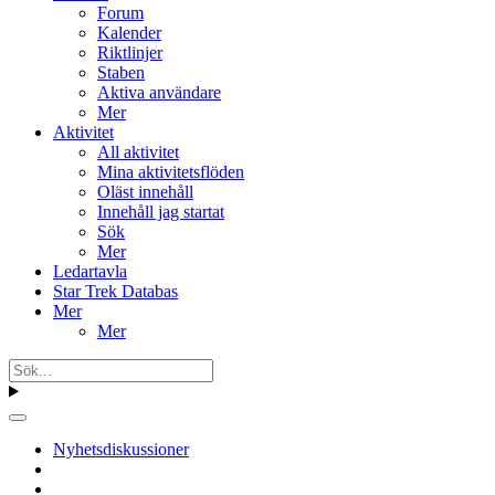
Forum
Kalender
Riktlinjer
Staben
Aktiva användare
Mer
Aktivitet
All aktivitet
Mina aktivitetsflöden
Oläst innehåll
Innehåll jag startat
Sök
Mer
Ledartavla
Star Trek Databas
Mer
Mer
Nyhetsdiskussioner