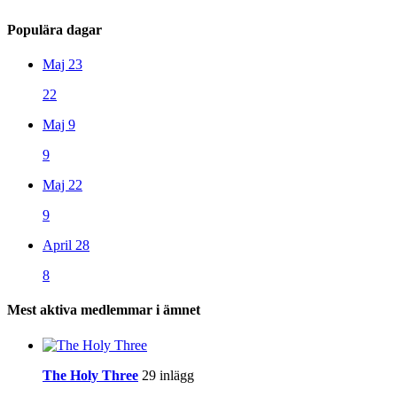
Populära dagar
Maj 23
22
Maj 9
9
Maj 22
9
April 28
8
Mest aktiva medlemmar i ämnet
The Holy Three
29 inlägg