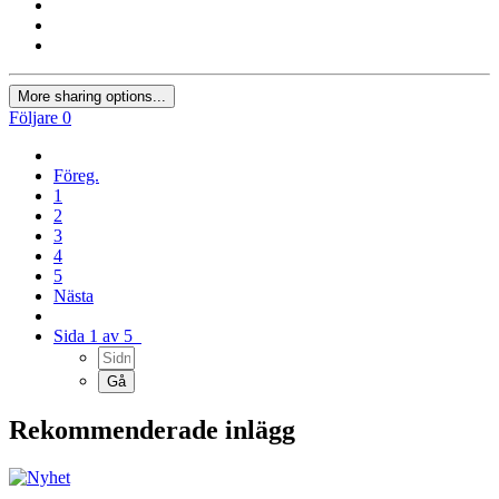
More sharing options...
Följare
0
Föreg.
1
2
3
4
5
Nästa
Sida 1 av 5
Rekommenderade inlägg