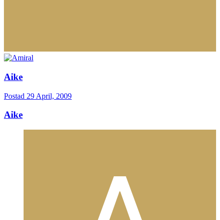
Aike
Postad
29 April, 2009
Aike