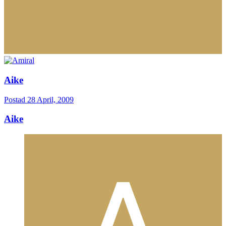
Aike
Postad
28 April, 2009
Aike