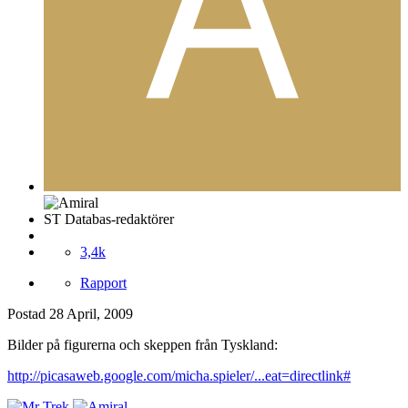
ST Databas-redaktörer
3,4k
Rapport
Postad
28 April, 2009
Bilder på figurerna och skeppen från Tyskland:
http://picasaweb.google.com/micha.spieler/...eat=directlink#