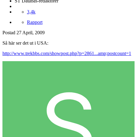
ST Databas-redaktörer
3,4k
Rapport
Postad
27 April, 2009
Så här ser det ut i USA:
http://www.trekbbs.com/showpost.php?p=2861...amp;postcount=1