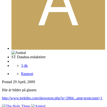
ST Databas-redaktörer
3,4k
Rapport
Postad
29 April, 2009
Här är bilder på glasen:
http://www.trekbbs.com/showpost.php?p=2884...amp;postcount=1