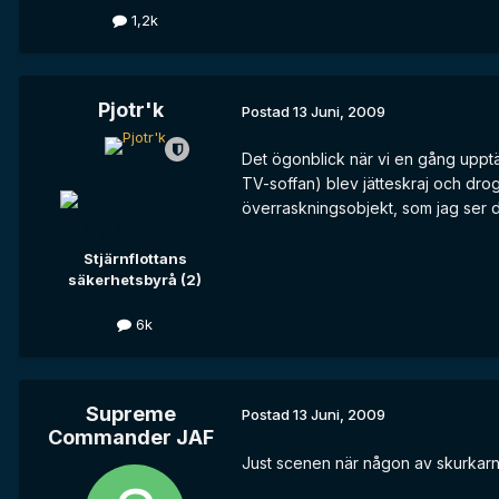
1,2k
Pjotr'k
Postad
13 Juni, 2009
Det ögonblick när vi en gång upptäc
TV-soffan) blev jätteskraj och dro
överraskningsobjekt, som jag ser det
Stjärnflottans
säkerhetsbyrå (2)
6k
Supreme
Postad
13 Juni, 2009
Commander JAF
Just scenen när någon av skurkarna 