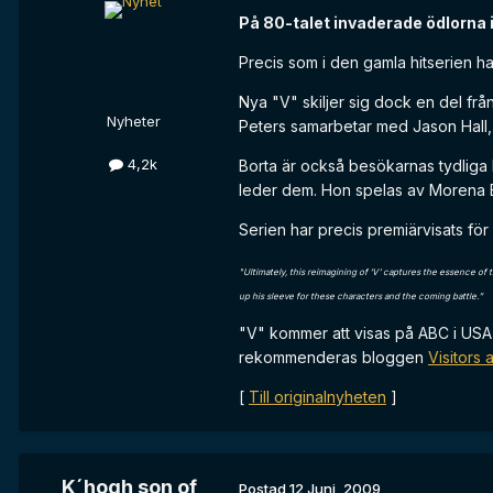
På 80-talet invaderade ödlorna i 
Precis som i den gamla hitserien h
Nya "V" skiljer sig dock en del fr
Nyheter
Peters samarbetar med Jason Hall, 
4,2k
Borta är också besökarnas tydliga l
leder dem. Hon spelas av Morena Ba
Serien har precis premiärvisats fö
"Ultimately, this reimagining of ‘V’ captures the essence of t
up his sleeve for these characters and the coming battle.”
"V" kommer att visas på ABC i USA 
rekommenderas bloggen
Visitors
[
Till originalnyheten
]
K´hogh son of
Postad
12 Juni, 2009