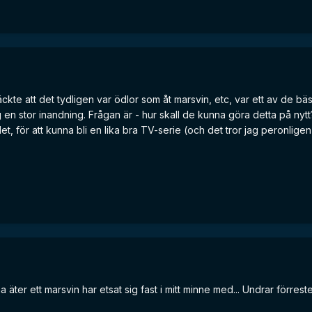
kte att det tydligen var ödlor som åt marsvin, etc, var ett av de bäs
g en stor inandning. Frågan är - hur skall de kunna göra detta på n
, för att kunna bli en lika bra TV-serie (och det tror jag peronligen i
äter ett marsvin har etsat sig fast i mitt minne med... Undrar förre