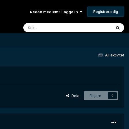
Registrera dig
Redan medlem? Logga in
All aktivitet
Dela
Följare
0