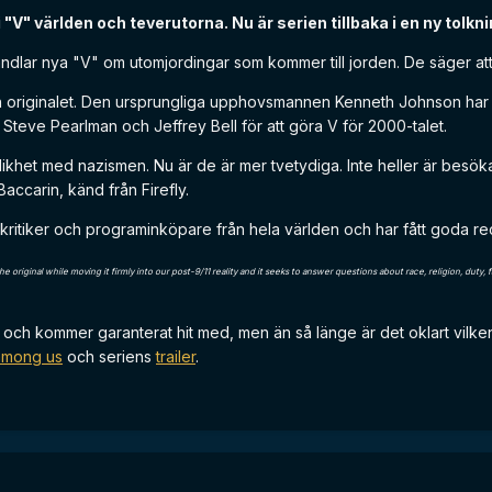
"V" världen och teverutorna. Nu är serien tillbaka i en ny tolkn
andlar nya "V" om utomjordingar som kommer till jorden. De säger a
ån originalet. Den ursprungliga upphovsmannen Kenneth Johnson har 
Steve Pearlman och Jeffrey Bell för att göra V för 2000-talet.
ikhet med nazismen. Nu är de är mer tvetydiga. Inte heller är besöka
ccarin, känd från Firefly.
r kritiker och programinköpare från hela världen och har fått goda r
he original while moving it firmly into our post-9/11 reality and it seeks to answer questions about race, religion, duty
och kommer garanterat hit med, men än så länge är det oklart vilke
 among us
och seriens
trailer
.