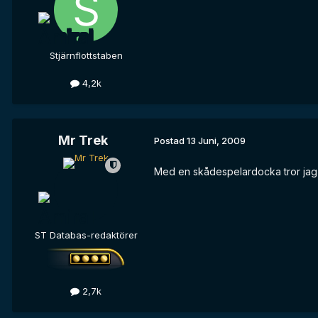
Stjärnflottstaben
4,2k
Mr Trek
Postad
13 Juni, 2009
Med en skådespelardocka tror jag a
ST Databas-redaktörer
2,7k