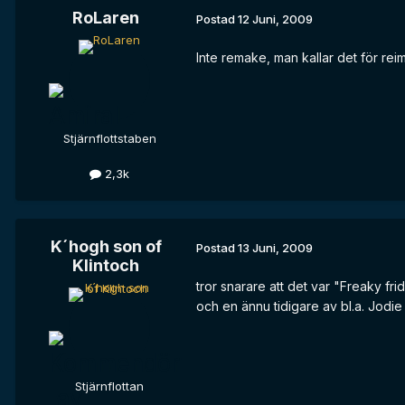
RoLaren
Postad
12 Juni, 2009
Inte remake, man kallar det för reim
Stjärnflottstaben
2,3k
K´hogh son of
Postad
13 Juni, 2009
Klintoch
tror snarare att det var "Freaky f
och en ännu tidigare av bl.a. Jodie 
Stjärnflottan