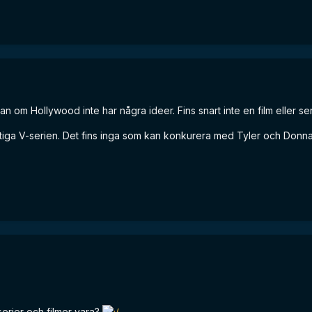
 om Hollywood inte har några ideer. Fins snart inte en film eller serie
riktiga V-serien. Det fins inga som kan konkurera med Tyler och Donn
serier och filmer vara?