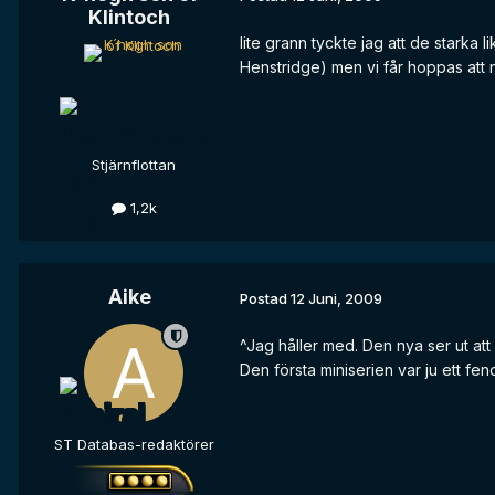
Klintoch
lite grann tyckte jag att de stark
Henstridge) men vi får hoppas att 
Stjärnflottan
1,2k
Aike
Postad
12 Juni, 2009
^Jag håller med. Den nya ser ut att
Den första miniserien var ju ett fe
ST Databas-redaktörer