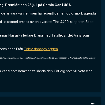
ing. Premiär: den 25 juli på Comic Con i USA.
tt de är våra vänner, men har egentligen en dold, mörk agenda.
till exempel ersatts av en kvartett: The 4400-skaparen Scott
rnas klassiska ledare Diana med. I stället är det Anna som
ecensioner. Från
Televisionarybloggen
:
, family, compromise, and co-existence. Personally, I can't wait for midseason to find out just what Peters has
n kanal som kommer att sända den. För dig som vill veta mer