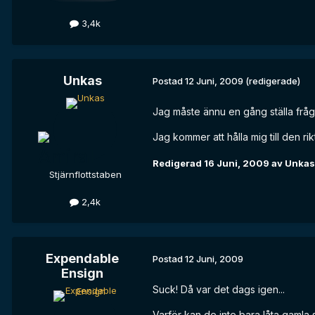
3,4k
Unkas
Postad
12 Juni, 2009
(redigerade)
Jag måste ännu en gång ställa frågan
Jag kommer att hålla mig till den 
Redigerad
16 Juni, 2009
av Unkas
Stjärnflottstaben
2,4k
Expendable
Postad
12 Juni, 2009
Ensign
Suck! Då var det dags igen...
Varför kan de inte bara låta gamla 