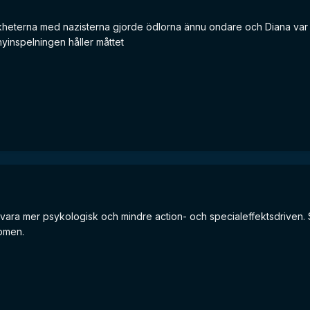
a likheterna med nazisterna gjorde ödlorna ännu ondare och Diana var
nyinspelningen håller måttet
 vara mer psykologisk och mindre action- och specialeffektsdriven. Se
nomen.