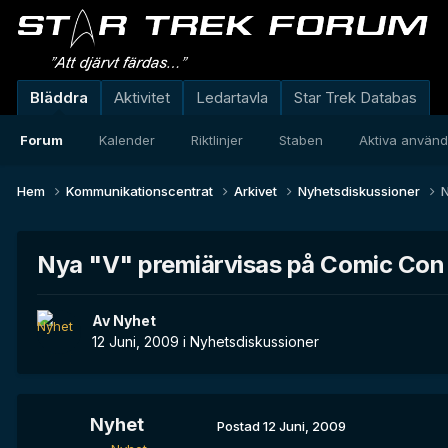
Bläddra
Aktivitet
Ledartavla
Star Trek Databas
Forum
Kalender
Riktlinjer
Staben
Aktiva använ
Hem
Kommunikationscentrat
Arkivet
Nyhetsdiskussioner
N
Nya "V" premiärvisas på Comic Con
Av
Nyhet
12 Juni, 2009
i
Nyhetsdiskussioner
Nyhet
Postad
12 Juni, 2009