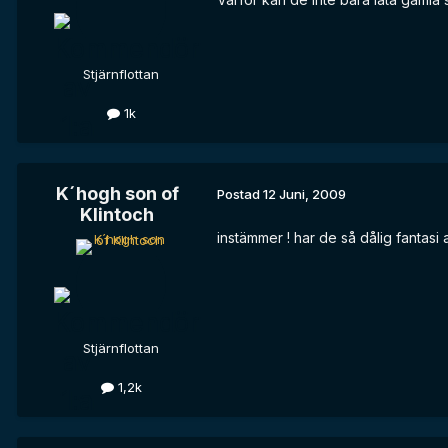
Stjärnflottan
1k
K´hogh son of
Postad
12 Juni, 2009
Klintoch
instämmer ! har de så dålig fantasi
Stjärnflottan
1,2k