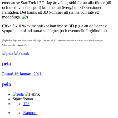
emot att se Star Trek i 3D. Jag är väldig rädd för att alla filmer (till
och med tv-serie, sport) kommer att övergå till 3D-versioner i
framtiden. Det känns att 3D kommer att stanna och inte ett
modefluga.
Cirka 5 -10 % av människor kan inte se 3D p.g.a att de lider av
synproblem bland annat skelöghet (och eventuellt färgblindhet).
(Jag brukar skoja med mina vänner och säger:
"Nej tack till 3D. Jag väntar med större nöje på nästa teknik, nämligen
hologramsmiljö i biografen" ^_^ )
pela
Postad
16 Januari, 2011
pela
Stjärnflottan
123
Rapport