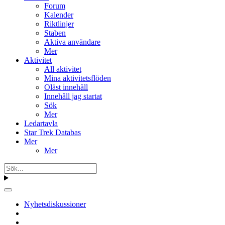
Forum
Kalender
Riktlinjer
Staben
Aktiva användare
Mer
Aktivitet
All aktivitet
Mina aktivitetsflöden
Oläst innehåll
Innehåll jag startat
Sök
Mer
Ledartavla
Star Trek Databas
Mer
Mer
Nyhetsdiskussioner