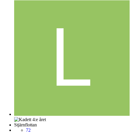
Stjärnflottan
72