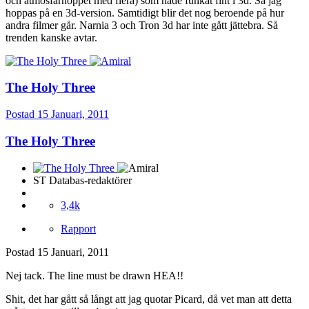
och atmosfärhoppet med flera) som hade funkat fint i 3d. Så jag
hoppas på en 3d-version. Samtidigt blir det nog beroende på hur
andra filmer går. Narnia 3 och Tron 3d har inte gått jättebra. Så
trenden kanske avtar.
The Holy Three
Postad
15 Januari, 2011
The Holy Three
ST Databas-redaktörer
3,4k
Rapport
Postad
15 Januari, 2011
Nej tack. The line must be drawn HEA!!
Shit, det har gått så långt att jag quotar Picard, då vet man att detta