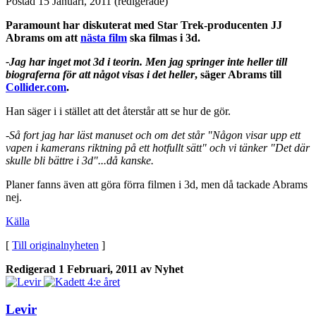
Postad
15 Januari, 2011
(redigerade)
Paramount har diskuterat med Star Trek-producenten JJ
Abrams om att
nästa film
ska filmas i 3d.
-Jag har inget mot 3d i teorin. Men jag springer inte heller till
biograferna för att något visas i det heller
, säger Abrams till
Collider.com
.
Han säger i i stället att det återstår att se hur de gör.
-Så fort jag har läst manuset och om det står "Någon visar upp ett
vapen i kamerans riktning på ett hotfullt sätt" och vi tänker "Det där
skulle bli bättre i 3d"...då kanske.
Planer fanns även att göra förra filmen i 3d, men då tackade Abrams
nej.
Källa
[
Till originalnyheten
]
Redigerad
1 Februari, 2011
av Nyhet
Levir