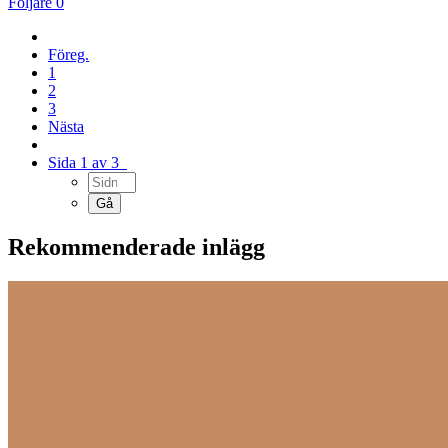
Följare
0
Föreg.
1
2
3
Nästa
Sida 1 av 3
Rekommenderade inlägg