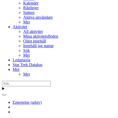
Kalender
Riktlinjer
Staben
Aktiva användare
Mer
Aktivitet
All aktivitet
Mina aktivitetsflöden
Oläst innehåll
Innehåll jag startat
Sök
Mer
Ledartavla
Star Trek Databas
Mer
Mer
Enterprise (arkiv)