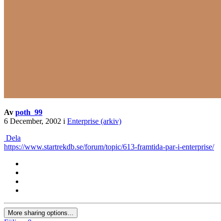
Av
poth_99
6 December, 2002
i
Enterprise (arkiv)
Dela
https://www.startrekdb.se/forum/topic/613-framtida-par-i-enterprise/
More sharing options...