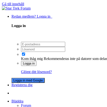
Gå till innehåll
Redan medlem? Logga in
Logga in
Kom ihåg mig
Rekommenderas inte på datorer som dela
Logga in
Glömt ditt lösenord?
Logga in med Google
Registrera dig
Bläddra
Forum