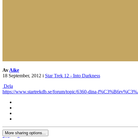
Av
Aike
18 September, 2012
i
Star Trek 12 - Into Darkness
Dela
https://www.startrekdb.se/forum/topic/6360-dina-f%C3%B6rv%C3%A
More sharing options...