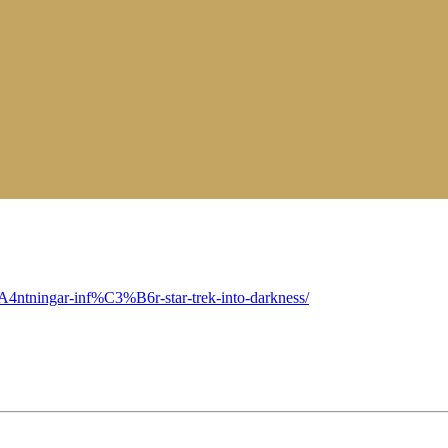
4ntningar-inf%C3%B6r-star-trek-into-darkness/