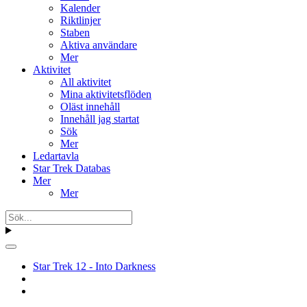
Kalender
Riktlinjer
Staben
Aktiva användare
Mer
Aktivitet
All aktivitet
Mina aktivitetsflöden
Oläst innehåll
Innehåll jag startat
Sök
Mer
Ledartavla
Star Trek Databas
Mer
Mer
Star Trek 12 - Into Darkness