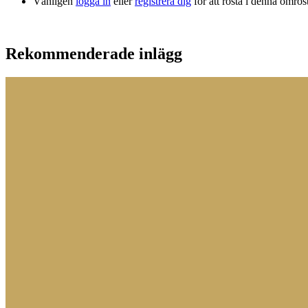
Vänligen
logga in
eller
registrera dig
för att rösta i denna omrös
Rekommenderade inlägg