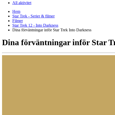
All aktivitet
Hem
Star Trek - Serier & filmer
Filmer
Star Trek 12 - Into Darkness
Dina förväntningar inför Star Trek Into Darkness
Dina förväntningar inför Star T