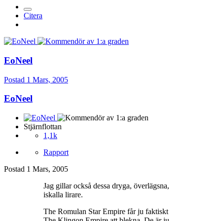
Citera
EoNeel
Postad
1 Mars, 2005
EoNeel
Stjärnflottan
1,1k
Rapport
Postad
1 Mars, 2005
Jag gillar också dessa dryga, överlägsna,
iskalla lirare.
The Romulan Star Empire får ju faktiskt
The Klingon Empire att blekna. De är ju