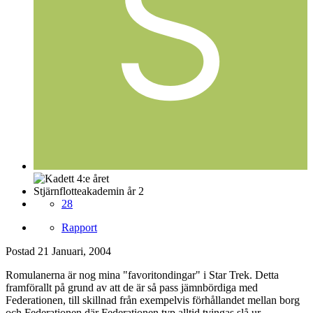
Stjärnflotteakademin år 2
28
Rapport
Postad
21 Januari, 2004
Romulanerna är nog mina "favoritondingar" i Star Trek. Detta
framförallt på grund av att de är så pass jämnbördiga med
Federationen, till skillnad från exempelvis förhållandet mellan borg
och Federationen där Federationen typ alltid tvingas slå ur