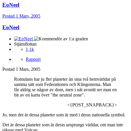
EoNeel
Postad
1 Mars, 2005
EoNeel
Stjärnflottan
1,1k
Rapport
Postad
1 Mars, 2005
Romulans har ju fler planeter än sina två hemvärldar på
samma sätt som Federationen och Klingonerna. Man
får aldrig se någon av dom, men i nåt avsnitt ser man en
bit av en karta över "the neutral zone".
<{POST_SNAPBACK}>
Jo, men det är dessa planeter som är med i deras nationella symbol.
Det är dessa planeter som är deras ursprungs världar, om man inte
räknar med Vulcan.