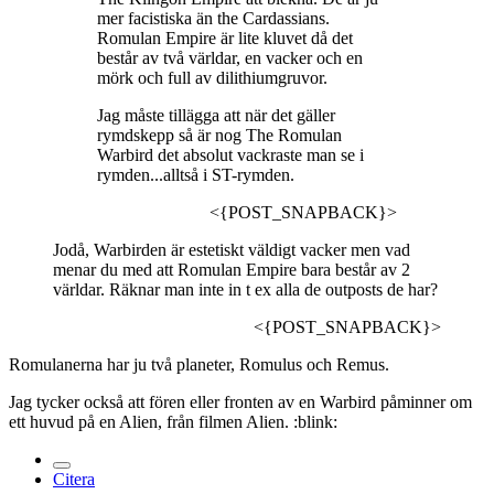
mer facistiska än the Cardassians.
Romulan Empire är lite kluvet då det
består av två världar, en vacker och en
mörk och full av dilithiumgruvor.
Jag måste tillägga att när det gäller
rymdskepp så är nog The Romulan
Warbird det absolut vackraste man se i
rymden...alltså i ST-rymden.
<{POST_SNAPBACK}>
Jodå, Warbirden är estetiskt väldigt vacker men vad
menar du med att Romulan Empire bara består av 2
världar. Räknar man inte in t ex alla de outposts de har?
<{POST_SNAPBACK}>
Romulanerna har ju två planeter, Romulus och Remus.
Jag tycker också att fören eller fronten av en Warbird påminner om
ett huvud på en Alien, från filmen Alien. :blink:
Citera