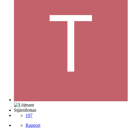
Stjärnflottan
197
Rapport