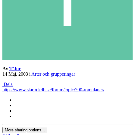
Av
T'Jor
14 Maj, 2003
i
Arter och grupperingar
Dela
https://www.startrekdb.se/forum/topic/790-romulaner/
More sharing options...