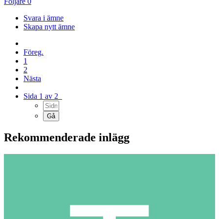
Följare
0
Svara i ämne
Skapa nytt ämne
Föreg.
1
2
Nästa
Sida 1 av 2
Rekommenderade inlägg