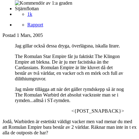
Stjärnflottan
1k
Rapport
Postad
1 Mars, 2005
Jag gillar också dessa dryga, överlägsna, iskalla lirare.
The Romulan Star Empire får ju faktiskt The Klingon
Empire att blekna. De är ju mer facistiska än the
Cardassians. Romulan Empire är lite kluvet då det
består av två världar, en vacker och en mörk och full av
dilithiumgruvor.
Jag måste tillägga att när det gäller rymdskepp så är nog
The Romulan Warbird det absolut vackraste man se i
rymden...alltså i ST-rymden.
<{POST_SNAPBACK}>
Jodå, Warbirden är estetiskt väldigt vacker men vad menar du med
att Romulan Empire bara består av 2 världar. Räknar man inte in t ex
alla de outposts de har?