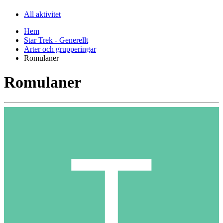
All aktivitet
Hem
Star Trek - Generellt
Arter och grupperingar
Romulaner
Romulaner