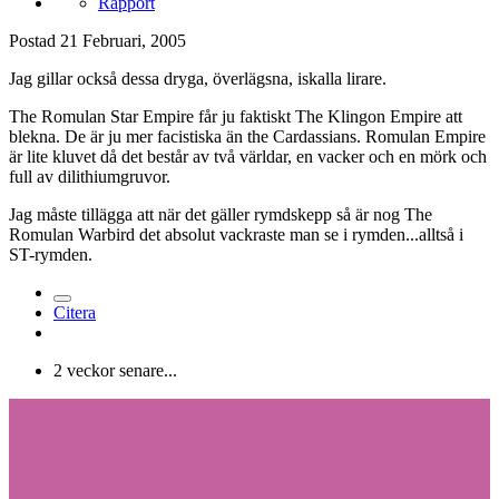
Rapport
Postad
21 Februari, 2005
Jag gillar också dessa dryga, överlägsna, iskalla lirare.
The Romulan Star Empire får ju faktiskt The Klingon Empire att
blekna. De är ju mer facistiska än the Cardassians. Romulan Empire
är lite kluvet då det består av två världar, en vacker och en mörk och
full av dilithiumgruvor.
Jag måste tillägga att när det gäller rymdskepp så är nog The
Romulan Warbird det absolut vackraste man se i rymden...alltså i
ST-rymden.
Citera
2 veckor senare...