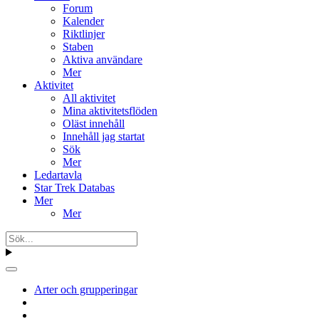
Forum
Kalender
Riktlinjer
Staben
Aktiva användare
Mer
Aktivitet
All aktivitet
Mina aktivitetsflöden
Oläst innehåll
Innehåll jag startat
Sök
Mer
Ledartavla
Star Trek Databas
Mer
Mer
Arter och grupperingar