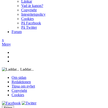
Länkar
Vad är kanon?
Copyright
Integritetspolicy
Cookies
På Facebook
På Twitter
Forum
x
Meny
Laddar...
Om sidan
Redaktionen
Tipsa om nyhet
Copyright
Cookies
Stäng