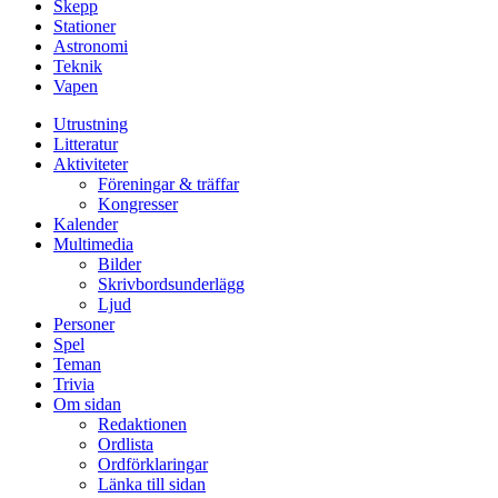
Skepp
Stationer
Astronomi
Teknik
Vapen
Utrustning
Litteratur
Aktiviteter
Föreningar & träffar
Kongresser
Kalender
Multimedia
Bilder
Skrivbordsunderlägg
Ljud
Personer
Spel
Teman
Trivia
Om sidan
Redaktionen
Ordlista
Ordförklaringar
Länka till sidan