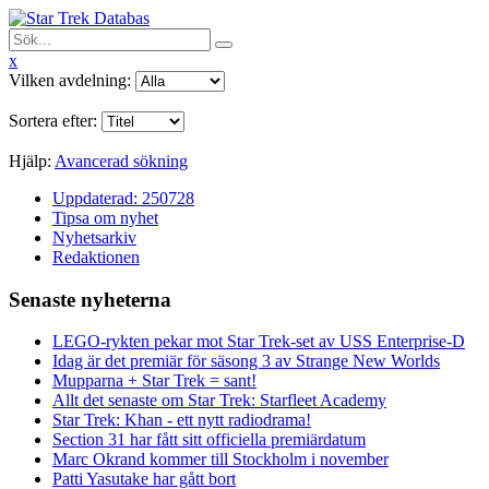
x
Vilken avdelning:
Sortera efter:
Hjälp:
Avancerad sökning
Uppdaterad: 250728
Tipsa om nyhet
Nyhetsarkiv
Redaktionen
Senaste nyheterna
LEGO-rykten pekar mot Star Trek-set av USS Enterprise-D
Idag är det premiär för säsong 3 av Strange New Worlds
Mupparna + Star Trek = sant!
Allt det senaste om Star Trek: Starfleet Academy
Star Trek: Khan - ett nytt radiodrama!
Section 31 har fått sitt officiella premiärdatum
Marc Okrand kommer till Stockholm i november
Patti Yasutake har gått bort