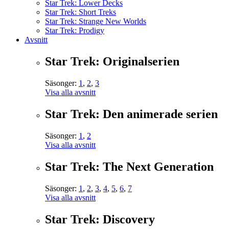
Star Trek: Lower Decks
Star Trek: Short Treks
Star Trek: Strange New Worlds
Star Trek: Prodigy
Avsnitt
Star Trek: Originalserien
Säsonger:
1
,
2
,
3
Visa alla avsnitt
Star Trek: Den animerade serien
Säsonger:
1
,
2
Visa alla avsnitt
Star Trek: The Next Generation
Säsonger:
1
,
2
,
3
,
4
,
5
,
6
,
7
Visa alla avsnitt
Star Trek: Discovery