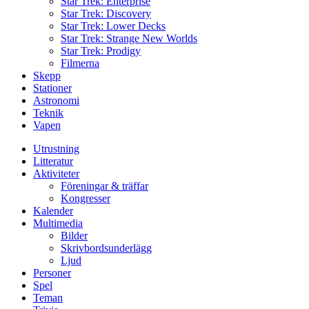
Star Trek: Enterprise
Star Trek: Discovery
Star Trek: Lower Decks
Star Trek: Strange New Worlds
Star Trek: Prodigy
Filmerna
Skepp
Stationer
Astronomi
Teknik
Vapen
Utrustning
Litteratur
Aktiviteter
Föreningar & träffar
Kongresser
Kalender
Multimedia
Bilder
Skrivbordsunderlägg
Ljud
Personer
Spel
Teman