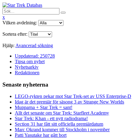
x
Vilken avdelning:
Sortera efter:
Hjälp:
Avancerad sökning
Uppdaterad: 250728
Tipsa om nyhet
Nyhetsarkiv
Redaktionen
Senaste nyheterna
LEGO-rykten pekar mot Star Trek-set av USS Enterprise-D
Idag är det premiär för säsong 3 av Strange New Worlds
Mupparna + Star Trek = sant!
Allt det senaste om Star Trek: Starfleet Academy
Star Trek: Khan - ett nytt radiodrama!
Section 31 har fått sitt officiella premiärdatum
Marc Okrand kommer till Stockholm i november
Patti Yasutake har gått bort