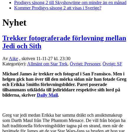
Prodigys säsong 2 till Skyshowtime om mindre än en månad
Kommer Prodigys säsong 2 att visas i Sverige?
Nyhet
Trekker fotograferade förlovning mellan
Jedi och Sith
Av
Aike
, skriven 11-11-27 kl. 23:30
Kategori(er):
Allmänt om Star Trek
,
Övrigt: Personer
,
Övrigt: SF
Michael James är trekker och fotograf i San Fransisco. Men i
helgen gick han över till den mörka sidan när han fotade Greg
och Erikka Smiths förlovningsbilder. Paret poserade
tillsammans utklädda till jediriddare respektive sith lord på
bilderna, skriver
Daily Mail
.
Greg var jedi medan Erikka bar samma dräkt och ansiktsmakeup
som Darth Maul från The Phantom Menace. De vill från början ha
haft traditionella förlovningsbilder tagna på en strand, men när de
berättade för James att de var Star Wars-fans sa bruden att hon var