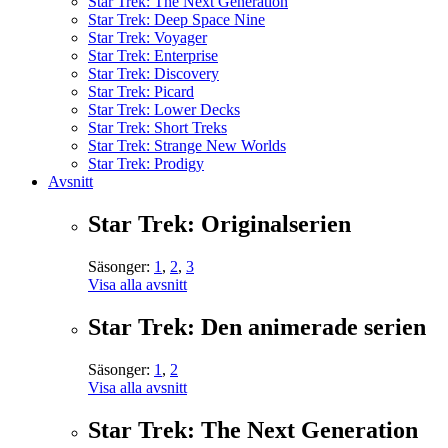
Star Trek: The Next Generation
Star Trek: Deep Space Nine
Star Trek: Voyager
Star Trek: Enterprise
Star Trek: Discovery
Star Trek: Picard
Star Trek: Lower Decks
Star Trek: Short Treks
Star Trek: Strange New Worlds
Star Trek: Prodigy
Avsnitt
Star Trek: Originalserien
Säsonger:
1
,
2
,
3
Visa alla avsnitt
Star Trek: Den animerade serien
Säsonger:
1
,
2
Visa alla avsnitt
Star Trek: The Next Generation