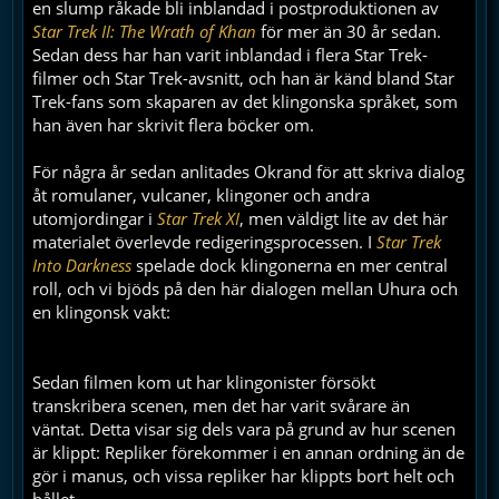
en slump råkade bli inblandad i postproduktionen av
Star Trek II: The Wrath of Khan
för mer än 30 år sedan.
Sedan dess har han varit inblandad i flera Star Trek-
filmer och Star Trek-avsnitt, och han är känd bland Star
Trek-fans som skaparen av det klingonska språket, som
han även har skrivit flera böcker om.
För några år sedan anlitades Okrand för att skriva dialog
åt romulaner, vulcaner, klingoner och andra
utomjordingar i
Star Trek XI
, men väldigt lite av det här
materialet överlevde redigeringsprocessen. I
Star Trek
Into Darkness
spelade dock klingonerna en mer central
roll, och vi bjöds på den här dialogen mellan Uhura och
en klingonsk vakt:
Sedan filmen kom ut har klingonister försökt
transkribera scenen, men det har varit svårare än
väntat. Detta visar sig dels vara på grund av hur scenen
är klippt: Repliker förekommer i en annan ordning än de
gör i manus, och vissa repliker har klippts bort helt och