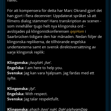
hållet.
För att kompensera för detta har Marc Okrand gjort det
han gjort i flera decennier: Uppdaterat språket så att
filmens dialog stämmer! Hans transkription av scenen -
som innehåller tjugo helt nya klingonska ord -
avslöjades på klingonistkonferensen
qepHom
i
Saarbrücken tidigare den här månaden. Nedan följer de
klingonska replikerna, de tillhörande engelska
undertexterna samt en svensk direktöversättning av
varje klingonsk replik:
Klingonska:
jIvuylaH. jIve'.
Engelska:
I am here to help you.
Svenska:
Jag kan vara hjälpsam. Jag färdas med ett
syfte.
Klingonska:
jIyI'.
Engelska:
With respect.
Svenska:
Jag talar respektfullt.
Klingonska:
ghach jIvvo' naH. DaH pIghvamDaq