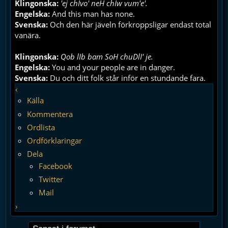
Klingonska:
'ej chIvo' neH chIw vum'e'.
Engelska:
And this man has none.
Svenska:
Och den här jäveln förkroppsligar endast total
vanära.
Klingonska:
Qob lIb bam SoH chuDlI' je.
Engelska:
You and your people are in danger.
Svenska:
Du och ditt folk står inför en stundande fara.
‹
Källa
Kommentera
Ordlista
Ordförklaringar
Dela
Facebook
Twitter
Mail
›