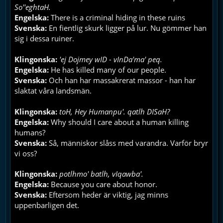
So''eghtaH.
Engelska:
There is a criminal hiding in these ruins
Svenska:
En fientlig skurk ligger på lur. Nu gömmer han
sig i dessa ruiner.
Klingonska:
'ej Dojmey wID - vInDa'ma' peq.
Engelska:
He has killed many of our people.
Svenska:
Och han har massakrerat massor - han har
slaktat våra landsmän.
Klingonska:
toH, Hey Humanpu'. qatlh DISaH?
Engelska:
Why should I care about a human killing
humans?
Svenska:
Så, människor slåss med varandra. Varför bryr
vi oss?
Klingonska:
potlhmo' batlh, vIqawba'.
Engelska:
Because you care about honor.
Svenska:
Eftersom heder är viktig, jag minns
uppenbarligen det.