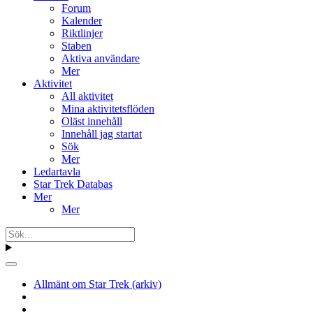
Forum
Kalender
Riktlinjer
Staben
Aktiva användare
Mer
Aktivitet
All aktivitet
Mina aktivitetsflöden
Oläst innehåll
Innehåll jag startat
Sök
Mer
Ledartavla
Star Trek Databas
Mer
Mer
Allmänt om Star Trek (arkiv)