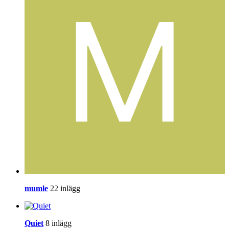
mumle
22 inlägg
Quiet
8 inlägg