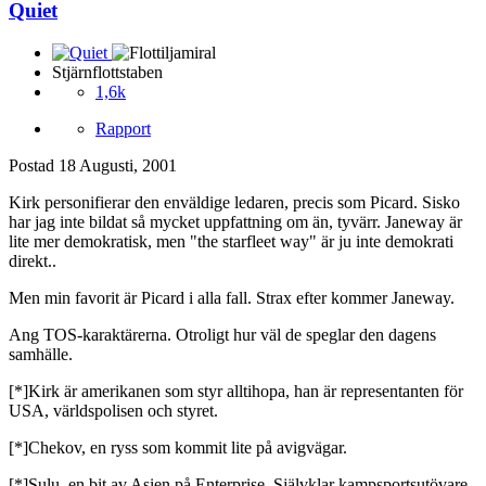
Quiet
Stjärnflottstaben
1,6k
Rapport
Postad
18 Augusti, 2001
Kirk personifierar den enväldige ledaren, precis som Picard. Sisko
har jag inte bildat så mycket uppfattning om än, tyvärr. Janeway är
lite mer demokratisk, men "the starfleet way" är ju inte demokrati
direkt..
Men min favorit är Picard i alla fall. Strax efter kommer Janeway.
Ang TOS-karaktärerna. Otroligt hur väl de speglar den dagens
samhälle.
[*]Kirk är amerikanen som styr alltihopa, han är representanten för
USA, världspolisen och styret.
[*]Chekov, en ryss som kommit lite på avigvägar.
[*]Sulu, en bit av Asien på Enterprise. Självklar kampsportsutövare