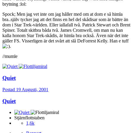
brytning :lol:
Spock; Men jag vet inte om jag håller med om at dom e så himla
bra..själv tycker jag att det finns en hel del skådisar som är bättre än
dom i Star Trek-världen. Eller iallafall två. Patrick Stewart och Brent
Spiner. Totalt skitbra båda två. James Cromwell, om man nu kan
kalla honom Star Trek-skådis, är himla bra också. Även när det inte
gäller FS. Visserligen är det svårt att slå DeForrest Kelly. Han e tuff
.
//mumle
Quiet
Postad
19 Augusti, 2001
Quiet
Stjärnflottstaben
1,6k