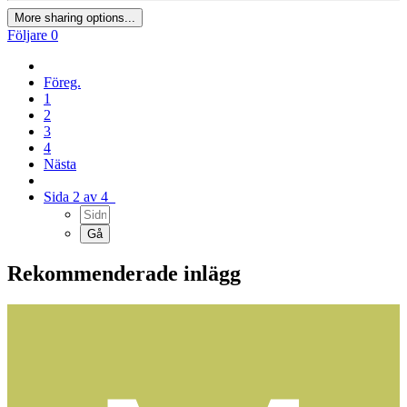
More sharing options...
Följare
0
Föreg.
1
2
3
4
Nästa
Sida 2 av 4
Rekommenderade inlägg