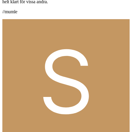
helt klart för vissa andra.
//mumle