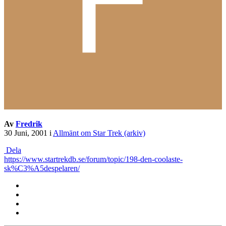
Av
Fredrik
30 Juni, 2001
i
Allmänt om Star Trek (arkiv)
Dela
https://www.startrekdb.se/forum/topic/198-den-coolaste-
sk%C3%A5despelaren/