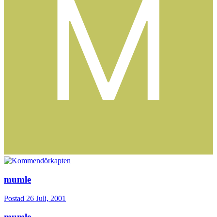
mumle
Postad
26 Juli, 2001
mumle