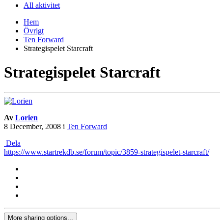
All aktivitet
Hem
Övrigt
Ten Forward
Strategispelet Starcraft
Strategispelet Starcraft
Av
Lorien
8 December, 2008
i
Ten Forward
Dela
https://www.startrekdb.se/forum/topic/3859-strategispelet-starcraft/
More sharing options...