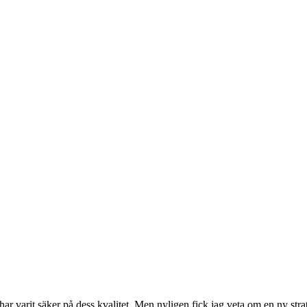
har varit säker på dess kvalitet. Men nyligen fick jag veta om en ny str