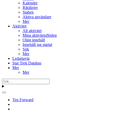
Kalender
Riktlinjer
Staben
Aktiva användare
Mer
Aktivitet
All aktivitet
Mina aktivitetsflöden
Oläst innehåll
Innehåll jag startat
Sök
Mer
Ledartavla
Star Trek Databas
Mer
Mer
Ten Forward