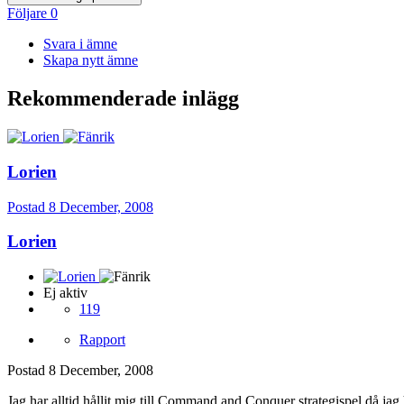
Följare
0
Svara i ämne
Skapa nytt ämne
Rekommenderade inlägg
Lorien
Postad
8 December, 2008
Lorien
Ej aktiv
119
Rapport
Postad
8 December, 2008
Jag har alltid hållit mig till Command and Conquer strategispel då jag 