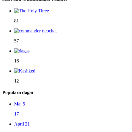
81
57
16
12
Populära dagar
Maj 5
17
April 21