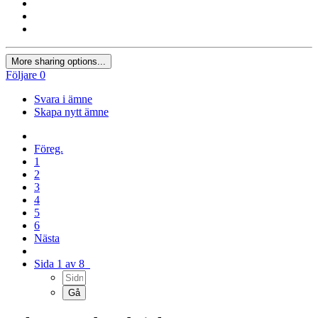
More sharing options...
Följare
0
Svara i ämne
Skapa nytt ämne
Föreg.
1
2
3
4
5
6
Nästa
Sida 1 av 8