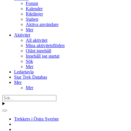
Forum
Kalender
Riktlinjer
Staben
Aktiva användare
Mer
Aktivitet
All aktivitet
Mina aktivitetsflöden
Oläst innehåll
Innehåll jag startat
Sök
Mer
Ledartavla
Star Trek Databas
Mer
Mer
Trekkers i Östra Sverige