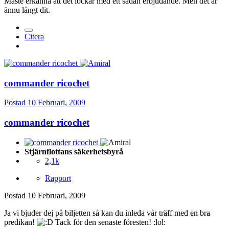
Måste erkänna att det lockar med ett sådan erbjudande. Men det är
ännu långt dit.
Citera
commander ricochet
Postad
10 Februari, 2009
commander ricochet
Stjärnflottans säkerhetsbyrå
2,1k
Rapport
Postad
10 Februari, 2009
Ja vi bjuder dej på biljetten så kan du inleda vår träff med en bra
predikan!
Tack för den senaste föresten! :lol: