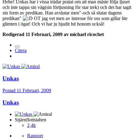
Hehe! Unkas har i vissa trådar pratat om att man måste följa ljuset
och inte tappa sin väg(sin förtjusning för star trek) och det har tagit
sin form av predikan. Han avslutar men"-och så slutar dagens
predikan"
OT jag vet men av intresse för oss som gillar lite
glimten i ögat! Och vi har ju bjudit hit honom också!
Redigerad
11 Februari, 2009
av michael ricochet
Citera
Unkas
Postad
11 Februari, 2009
Unkas
Stjärnflottstaben
2,4k
Rapport