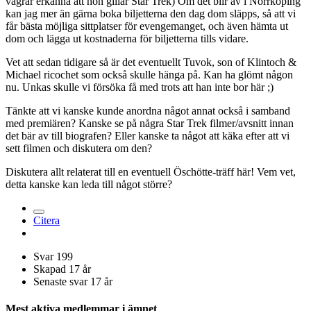
vägrar erkänna att hon gillar Star Trek) Om det blir av i Norrköping
kan jag mer än gärna boka biljetterna den dag dom släpps, så att vi
får bästa möjliga sittplatser för evengemanget, och även hämta ut
dom och lägga ut kostnaderna för biljetterna tills vidare.
Vet att sedan tidigare så är det eventuellt Tuvok, son of Klintoch &
Michael ricochet som också skulle hänga på. Kan ha glömt någon
nu. Unkas skulle vi försöka få med trots att han inte bor här ;)
Tänkte att vi kanske kunde anordna något annat också i samband
med premiären? Kanske se på några Star Trek filmer/avsnitt innan
det bär av till biografen? Eller kanske ta något att käka efter att vi
sett filmen och diskutera om den?
Diskutera allt relaterat till en eventuell Öschötte-träff här! Vem vet,
detta kanske kan leda till något större?
Citera
Svar
199
Skapad
17 år
Senaste svar
17 år
Mest aktiva medlemmar i ämnet