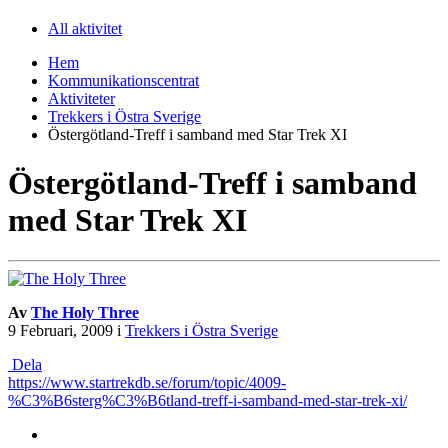
All aktivitet
Hem
Kommunikationscentrat
Aktiviteter
Trekkers i Östra Sverige
Östergötland-Treff i samband med Star Trek XI
Östergötland-Treff i samband
med Star Trek XI
Av
The Holy Three
9 Februari, 2009
i
Trekkers i Östra Sverige
Dela
https://www.startrekdb.se/forum/topic/4009-
%C3%B6sterg%C3%B6tland-treff-i-samband-med-star-trek-xi/