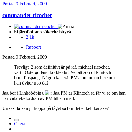
Postad
9 Februari, 2009
commander ricochet
Stjärnflottans säkerhetsbyrå
2,1k
Rapport
Postad
9 Februari, 2009
Trevligt, 2 som definitivt är på iaf. michael ricochet,
vart i Östergötland bodde du? Vet att son of klintoch
bor i finspång. Någon kan väl PM'a honom och se om
han dyker upp då?
Jag bor i Linköööping
Jag PM:ar Klintoch så får vi se om han
har vidarebefordran av PM till sin mail.
Unkas då kan ju hoppa på tåget så blir det enkelt kanske?
Citera