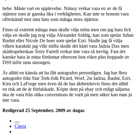
hehe. Måste vart en upplevelse. Nimoy verkar vara en av de få
stjärnor som är ganska lika i verkligheten. Kan inte se honom vara
oförskämd mot sina fans som många stora stjärnor.
Finns så extremt många man skulle vilja möta men om jag bara fick
välja en skulle jag nog välja Alexander Siddig, han som spelar Julian
Bashir eller Nicole De boer som spelar Ezri. Skulle jag få välja
vilken karaktär jag ville träffa skulle det klart vara Jadzia Dax men
skådespelerskan Terry Farrell verkar inte vara så trevlig. Fast det
kanske bara är mina fördomar eftersom hon röker plus hoppade av
DS9 inför sista säsongen.
Är alltid en känsla att ha fått autografen personligen. Jag har flera
autografer från Star Trek-folk Picard, Worf, 2st Jadzia, Bashir, Ezri,
Kira och LaForge men även då de har äkthetsbevis finns det alltid
en risk att de är förfalskade. Köpte dem på ebay och enligt säljarna
ska de vara från olika conventions de varit på men säker kan man ju
inte vara.
Redigerad
25 September, 2009
av dagas
Citera