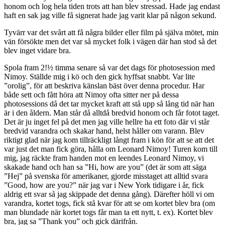
honom och log hela tiden trots att han blev stressad. Hade jag endast
haft en sak jag ville få signerat hade jag varit klar på någon sekund.
Tyvärr var det svårt att få några bilder eller film på själva mötet, min
vän försökte men det var så mycket folk i vägen där han stod så det
blev inget vidare bra.
Spola fram 2!½ timma senare så var det dags för photosession med
Nimoy. Ställde mig i kö och den gick hyffsat snabbt. Var lite
”orolig”, för att beskriva känslan bäst över denna procedur. Har
både sett och fått höra att Nimoy ofta sitter ner på dessa
photosessions då det tar mycket kraft att stå upp så lång tid när han
är i den åldern. Man står då alltdå bredvid honom och får fotot taget.
Det är ju inget fel på det men jag ville hellre ha ett foto där vi står
bredvid varandra och skakar hand, helst håller om varann. Blev
riktigt glad när jag kom tillräckligt långt fram i kön för att se att det
var just det man fick göra, hålla om Leonard Nimoy! Turen kom till
mig, jag räckte fram handen mot en leendes Leonard Nimoy, vi
skakade hand och han sa ”Hi, how are you” (det är som att säga
”Hej” på svenska för amerikaner, gjorde misstaget att alltid svara
”Good, how are you?” när jag var i New York tidigare i år, fick
aldrig ett svar så jag skippade det denna gång). Därefter höll vi om
varandra, kortet togs, fick stå kvar för att se om kortet blev bra (om
man blundade när kortet togs får man ta ett nytt, t. ex). Kortet blev
bra, jag sa ”Thank you” och gick därifrån.