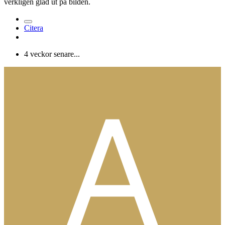
verkligen glad ut på bilden.
Citera
4 veckor senare...