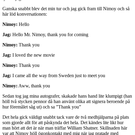
Ganska snabbt blev det min tur och jag gick fram till Nimoy och så
här löd konversationen:
Nimoy:
Hello
Jag:
Hello Mr. Nimoy, thank you for coming
Nimoy:
Thank you
Jag:
I loved the new movie
Nimoy:
Thank you
Jag:
I came all the way from Sweden just to meet you
Nimoy:
Aww, thank you
Sedan tog jag mina autografer, skakade hans hand lite klumpigt (han
höll två stycken pennor då han använt olika att signera beroende på
hur föremålet såg ut) och sa ”Thank you”
Det hela gick väldigt snabbt tack vare de två medhjälparna på plats
som gjorde allt för att påskynda det hela. Det kändes lite likt hur
man hört att det är när man träffar William Shatner. Skillnaden här
var att Nimoy höll ögonkontakt med mig när jag pratade med