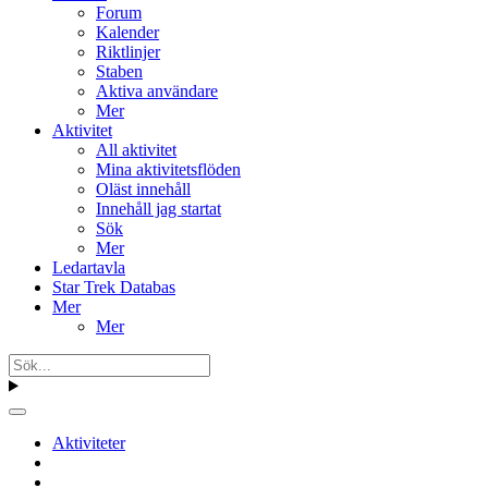
Forum
Kalender
Riktlinjer
Staben
Aktiva användare
Mer
Aktivitet
All aktivitet
Mina aktivitetsflöden
Oläst innehåll
Innehåll jag startat
Sök
Mer
Ledartavla
Star Trek Databas
Mer
Mer
Aktiviteter