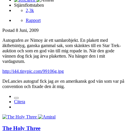
Stjärnflottstaben
2,3k
Rapport
Postad
8 Juni, 2009
Autografen av Nimoy är ett samlarobjekt. En plakett med
äkthetsintyg, ganska gammal sak, som skänktes till en Star Trek-
auktion och som en god vän till mig ropade in. När den gode
vännen dog fick jag ärva plaketten. Nu hänger den i mit
vardagsrum.
http://i44.tinypic.com/99106g.jpg
DeLancies autograf fick jag av en amerikansk god vän som var på
convention och fixade den åt mig.
Citera
The Holy Three