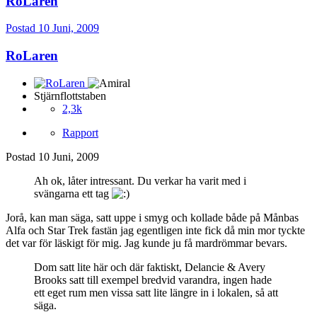
RoLaren
Postad
10 Juni, 2009
RoLaren
Stjärnflottstaben
2,3k
Rapport
Postad
10 Juni, 2009
Ah ok, låter intressant. Du verkar ha varit med i
svängarna ett tag
Jorå, kan man säga, satt uppe i smyg och kollade både på Månbas
Alfa och Star Trek fastän jag egentligen inte fick då min mor tyckte
det var för läskigt för mig. Jag kunde ju få mardrömmar bevars.
Dom satt lite här och där faktiskt, Delancie & Avery
Brooks satt till exempel bredvid varandra, ingen hade
ett eget rum men vissa satt lite längre in i lokalen, så att
säga.