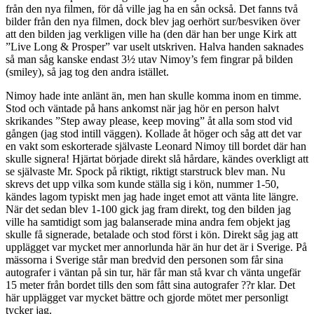
från den nya filmen, för då ville jag ha en sån också. Det fanns två
bilder från den nya filmen, dock blev jag oerhört sur/besviken över
att den bilden jag verkligen ville ha (den där han ber unge Kirk att
”Live Long & Prosper” var uselt utskriven. Halva handen saknades
så man såg kanske endast 3½ utav Nimoy’s fem fingrar på bilden
(smiley), så jag tog den andra istället.
Nimoy hade inte anlänt än, men han skulle komma inom en timme.
Stod och väntade på hans ankomst när jag hör en person halvt
skrikandes ”Step away please, keep moving” åt alla som stod vid
gången (jag stod intill väggen). Kollade åt höger och såg att det var
en vakt som eskorterade självaste Leonard Nimoy till bordet där han
skulle signera! Hjärtat började direkt slå hårdare, kändes overkligt att
se självaste Mr. Spock på riktigt, riktigt starstruck blev man. Nu
skrevs det upp vilka som kunde ställa sig i kön, nummer 1-50,
kändes lagom typiskt men jag hade inget emot att vänta lite längre.
När det sedan blev 1-100 gick jag fram direkt, tog den bilden jag
ville ha samtidigt som jag balanserade mina andra fem objekt jag
skulle få signerade, betalade och stod först i kön. Direkt såg jag att
upplägget var mycket mer annorlunda här än hur det är i Sverige. På
mässorna i Sverige står man bredvid den personen som får sina
autografer i väntan på sin tur, här får man stå kvar ch vänta ungefär
15 meter från bordet tills den som fått sina autografer ??r klar. Det
här upplägget var mycket bättre och gjorde mötet mer personligt
tycker jag.