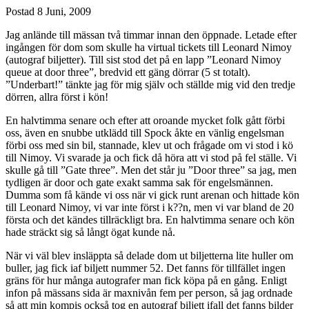
Postad
8 Juni, 2009
Jag anlände till mässan två timmar innan den öppnade. Letade efter
ingången för dom som skulle ha virtual tickets till Leonard Nimoy
(autograf biljetter). Till sist stod det på en lapp ”Leonard Nimoy
queue at door three”, bredvid ett gäng dörrar (5 st totalt).
”Underbart!” tänkte jag för mig själv och ställde mig vid den tredje
dörren, allra först i kön!
En halvtimma senare och efter att oroande mycket folk gått förbi
oss, även en snubbe utklädd till Spock åkte en vänlig engelsman
förbi oss med sin bil, stannade, klev ut och frågade om vi stod i kö
till Nimoy. Vi svarade ja och fick då höra att vi stod på fel ställe. Vi
skulle gå till ”Gate three”. Men det står ju ”Door three” sa jag, men
tydligen är door och gate exakt samma sak för engelsmännen.
Dumma som få kände vi oss när vi gick runt arenan och hittade kön
till Leonard Nimoy, vi var inte först i k??n, men vi var bland de 20
första och det kändes tillräckligt bra. En halvtimma senare och kön
hade sträckt sig så långt ögat kunde nå.
När vi väl blev insläppta så delade dom ut biljetterna lite huller om
buller, jag fick iaf biljett nummer 52. Det fanns för tillfället ingen
gräns för hur många autografer man fick köpa på en gång. Enligt
infon på mässans sida är maxnivån fem per person, så jag ordnade
så att min kompis också tog en autograf biljett ifall det fanns bilder