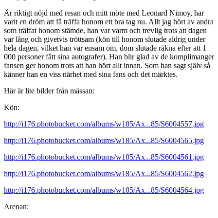
Är riktigt nöjd med resan och mitt möte med Leonard Nimoy, har
varit en dröm att få träffa honom ett bra tag nu. Allt jag hört av andra
som träffat honom stämde, han var varm och trevlig trots att dagen
var lång och givetvis tröttsam (kön till honom slutade aldrig under
hela dagen, vilket han var ensam om, dom slutade räkna efter att 1
000 personer fått sina autografer). Han blir glad av de komplimanger
fansen ger honom trots att han hört allt innan. Som han sagt själv så
känner han en viss närhet med sina fans och det märktes.
Här är lite bilder från mässan:
Kön:
http://i176.photobucket.com/albums/w185/Ax...85/S6004557.jpg
http://i176.photobucket.com/albums/w185/Ax...85/S6004565.jpg
http://i176.photobucket.com/albums/w185/Ax...85/S6004561.jpg
http://i176.photobucket.com/albums/w185/Ax...85/S6004562.jpg
http://i176.photobucket.com/albums/w185/Ax...85/S6004564.jpg
Arenan: