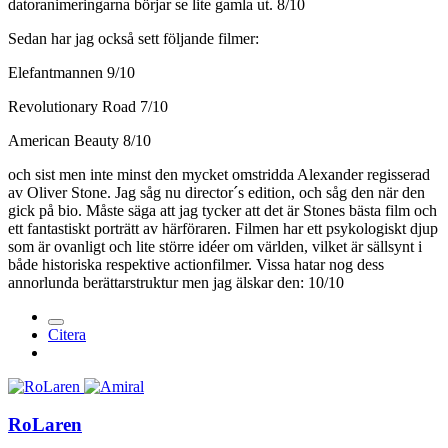
datoranimeringarna börjar se lite gamla ut. 8/10
Sedan har jag också sett följande filmer:
Elefantmannen 9/10
Revolutionary Road 7/10
American Beauty 8/10
och sist men inte minst den mycket omstridda Alexander regisserad
av Oliver Stone. Jag såg nu director´s edition, och såg den när den
gick på bio. Måste säga att jag tycker att det är Stones bästa film och
ett fantastiskt porträtt av härföraren. Filmen har ett psykologiskt djup
som är ovanligt och lite större idéer om världen, vilket är sällsynt i
både historiska respektive actionfilmer. Vissa hatar nog dess
annorlunda berättarstruktur men jag älskar den: 10/10
Citera
RoLaren