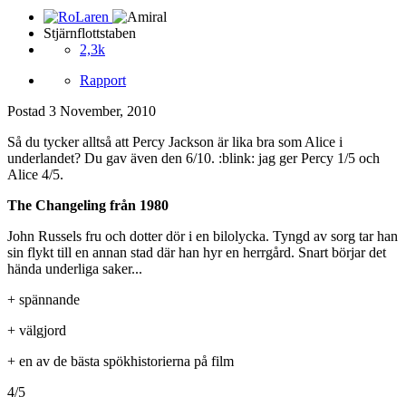
Stjärnflottstaben
2,3k
Rapport
Postad
3 November, 2010
Så du tycker alltså att Percy Jackson är lika bra som Alice i
underlandet? Du gav även den 6/10. :blink: jag ger Percy 1/5 och
Alice 4/5.
The Changeling från 1980
John Russels fru och dotter dör i en bilolycka. Tyngd av sorg tar han
sin flykt till en annan stad där han hyr en herrgård. Snart börjar det
hända underliga saker...
+ spännande
+ välgjord
+ en av de bästa spökhistorierna på film
4/5