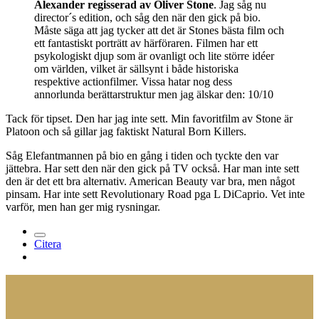
Alexander regisserad av Oliver Stone
. Jag såg nu
director´s edition, och såg den när den gick på bio.
Måste säga att jag tycker att det är Stones bästa film och
ett fantastiskt porträtt av härföraren. Filmen har ett
psykologiskt djup som är ovanligt och lite större idéer
om världen, vilket är sällsynt i både historiska
respektive actionfilmer. Vissa hatar nog dess
annorlunda berättarstruktur men jag älskar den: 10/10
Tack för tipset. Den har jag inte sett. Min favoritfilm av Stone är
Platoon och så gillar jag faktiskt Natural Born Killers.
Såg Elefantmannen på bio en gång i tiden och tyckte den var
jättebra. Har sett den när den gick på TV också. Har man inte sett
den är det ett bra alternativ. American Beauty var bra, men något
pinsam. Har inte sett Revolutionary Road pga L DiCaprio. Vet inte
varför, men han ger mig rysningar.
Citera