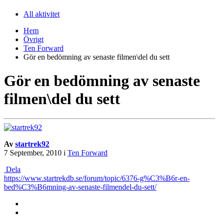
All aktivitet
Hem
Övrigt
Ten Forward
Gör en bedömning av senaste filmen\del du sett
Gör en bedömning av senaste
filmen\del du sett
Av
startrek92
7 September, 2010
i
Ten Forward
Dela
https://www.startrekdb.se/forum/topic/6376-g%C3%B6r-en-
bed%C3%B6mning-av-senaste-filmendel-du-sett/