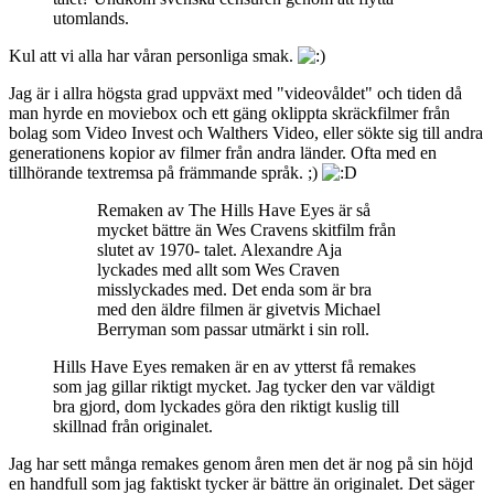
utomlands.
Kul att vi alla har våran personliga smak.
Jag är i allra högsta grad uppväxt med "videovåldet" och tiden då
man hyrde en moviebox och ett gäng oklippta skräckfilmer från
bolag som Video Invest och Walthers Video, eller sökte sig till andra
generationens kopior av filmer från andra länder. Ofta med en
tillhörande textremsa på främmande språk. ;)
Remaken av The Hills Have Eyes är så
mycket bättre än Wes Cravens skitfilm från
slutet av 1970- talet. Alexandre Aja
lyckades med allt som Wes Craven
misslyckades med. Det enda som är bra
med den äldre filmen är givetvis Michael
Berryman som passar utmärkt i sin roll.
Hills Have Eyes remaken är en av ytterst få remakes
som jag gillar riktigt mycket. Jag tycker den var väldigt
bra gjord, dom lyckades göra den riktigt kuslig till
skillnad från originalet.
Jag har sett många remakes genom åren men det är nog på sin höjd
en handfull som jag faktiskt tycker är bättre än originalet. Det säger