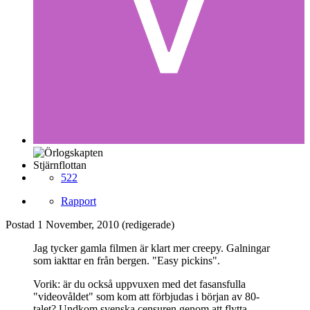
Stjärnflottan
522
Rapport
Postad
1 November, 2010
(redigerade)
Jag tycker gamla filmen är klart mer creepy. Galningar
som iakttar en från bergen. "Easy pickins".
Vorik: är du också uppvuxen med det fasansfulla
"videovåldet" som kom att förbjudas i början av 80-
talet? Undkom svenska censuren genom att flytta