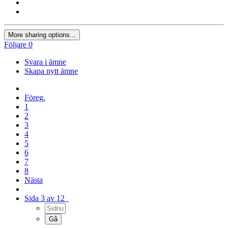
More sharing options...
Följare
0
Svara i ämne
Skapa nytt ämne
Föreg.
1
2
3
4
5
6
7
8
Nästa
Sida 3 av 12