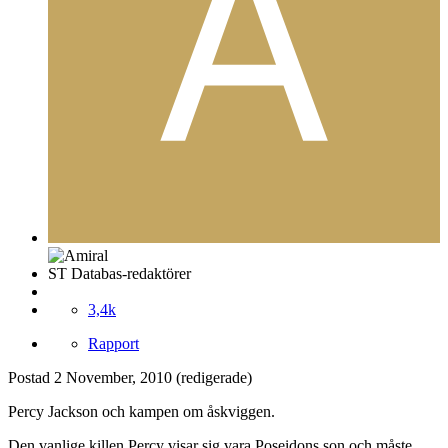
ST Databas-redaktörer
3,4k
Rapport
Postad
2 November, 2010
(redigerade)
Percy Jackson och kampen om åskviggen.
Den vanlige killen Percy visar sig vara Poseidons son och måste