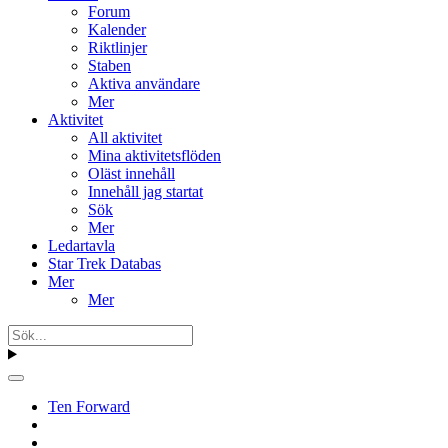
Forum
Kalender
Riktlinjer
Staben
Aktiva användare
Mer
Aktivitet
All aktivitet
Mina aktivitetsflöden
Oläst innehåll
Innehåll jag startat
Sök
Mer
Ledartavla
Star Trek Databas
Mer
Mer
Ten Forward