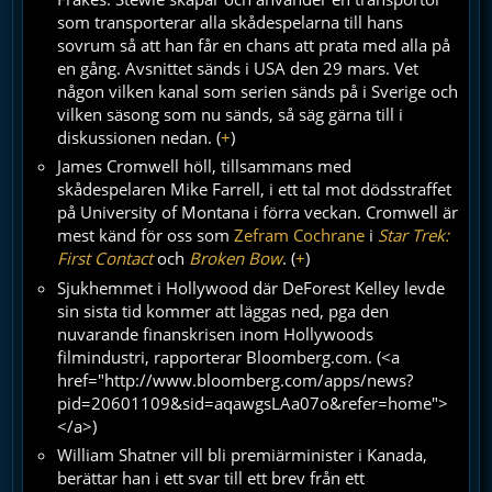
som transporterar alla skådespelarna till hans
sovrum så att han får en chans att prata med alla på
en gång. Avsnittet sänds i USA den 29 mars. Vet
någon vilken kanal som serien sänds på i Sverige och
vilken säsong som nu sänds, så säg gärna till i
diskussionen nedan. (
+
)
James Cromwell höll, tillsammans med
skådespelaren Mike Farrell, i ett tal mot dödsstraffet
på University of Montana i förra veckan. Cromwell är
mest känd för oss som
Zefram Cochrane
i
Star Trek:
First Contact
och
Broken Bow
. (
+
)
Sjukhemmet i Hollywood där DeForest Kelley levde
sin sista tid kommer att läggas ned, pga den
nuvarande finanskrisen inom Hollywoods
filmindustri, rapporterar Bloomberg.com. (<a
href="http://www.bloomberg.com/apps/news?
pid=20601109&sid=aqawgsLAa07o&refer=home">
</a>)
William Shatner vill bli premiärminister i Kanada,
berättar han i ett svar till ett brev från ett