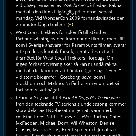
vid USA-premiären av
Watchmen
på fredag. Räkna
med att den finns tillgänglig på Internet senast
måndag. Vid WonderCon 2009 förhandsvisades den
2 minuter långa trailern. (
+
)
West Coast Trekkers försöker få till stånd en
förhandsvisning av den kommande filmen, men UIP,
som i Sverige ansvarar för Paramounts filmer, svarar
inte på deras kontaktförsök, berättades det vid
årsmötet för West Coast Trekkers i lördags. Om
ingen förhandsvisning sker så kan ni ändå räkna
med att det kommer att hända något slags "event"
vid större biografer i Göteborg, såväl som i
Stockholm och Malmö. Ni får höra mer om det så
fort som vi vet något.
I Family Guy-avsnittet
Not All Dogs Go To Heaven
från den tecknade TV-seriens sjunde säsong kommer
stora delar av TNG-besättningen att vara med. I
rollistan finns Patrick Stewart, LeVar Burton, Gates
McFadden, Michael Dorn, Wil Wheaton, Denise
Crosby, Marina Sirtis, Brent Spiner och Jonathan
Frakes. Stewie skapar och använder en transportör