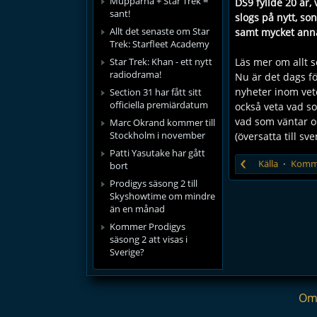
Mupparna + Star Trek =
DS9 fyllde 20 år,
sant!
slogs på nytt, s
Allt det senaste om Star
samt mycket ann
Trek: Starfleet Academy
Star Trek: Khan - ett nytt
Läs mer om allt s
radiodrama!
Nu är det dags fö
nyheter inom vete
Section 31 har fått sitt
officiella premiärdatum
också veta vad so
vad som väntar os
Marc Okrand kommer till
Stockholm i november
(översatta till sv
Patti Yasutake har gått
‹
Källa
Komm
bort
Prodigys säsong 2 till
Skyshowtime om mindre
än en månad
Kommer Prodigys
säsong 2 att visas i
Sverige?
Om