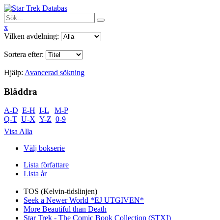
x
Vilken avdelning:
Sortera efter:
Hjälp:
Avancerad sökning
Bläddra
A-D
E-H
I-L
M-P
Q-T
U-X
Y-Z
0-9
Visa Alla
Välj bokserie
Lista författare
Lista år
TOS (Kelvin-tidslinjen)
Seek a Newer World *EJ UTGIVEN*
More Beautiful than Death
Star Trek - The Comic Book Collection (STXI)