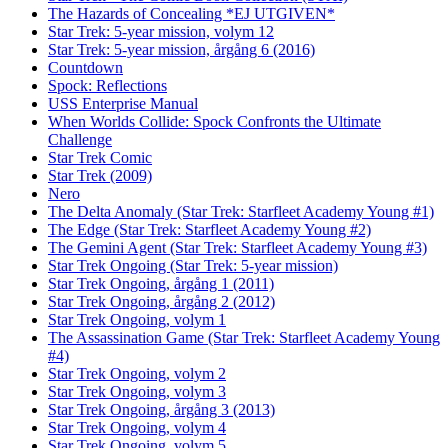
The Hazards of Concealing *EJ UTGIVEN*
Star Trek: 5-year mission, volym 12
Star Trek: 5-year mission, årgång 6 (2016)
Countdown
Spock: Reflections
USS Enterprise Manual
When Worlds Collide: Spock Confronts the Ultimate
Challenge
Star Trek Comic
Star Trek (2009)
Nero
The Delta Anomaly (Star Trek: Starfleet Academy Young #1)
The Edge (Star Trek: Starfleet Academy Young #2)
The Gemini Agent (Star Trek: Starfleet Academy Young #3)
Star Trek Ongoing (Star Trek: 5-year mission)
Star Trek Ongoing, årgång 1 (2011)
Star Trek Ongoing, årgång 2 (2012)
Star Trek Ongoing, volym 1
The Assassination Game (Star Trek: Starfleet Academy Young
#4)
Star Trek Ongoing, volym 2
Star Trek Ongoing, volym 3
Star Trek Ongoing, årgång 3 (2013)
Star Trek Ongoing, volym 4
Star Trek Ongoing, volym 5