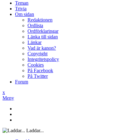
Teman
Trivia
Om sidan
Redaktionen
Ordlista
Ordförklaringar
Länka till sidan
Länkar
Vad är kanon?
Copyright
Integritetspolicy
Cookies
På Facebook
På Twitter
Forum
x
Meny
Laddar...