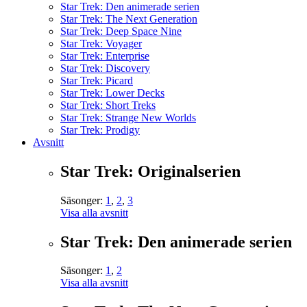
Star Trek: Den animerade serien
Star Trek: The Next Generation
Star Trek: Deep Space Nine
Star Trek: Voyager
Star Trek: Enterprise
Star Trek: Discovery
Star Trek: Picard
Star Trek: Lower Decks
Star Trek: Short Treks
Star Trek: Strange New Worlds
Star Trek: Prodigy
Avsnitt
Star Trek: Originalserien
Säsonger:
1
,
2
,
3
Visa alla avsnitt
Star Trek: Den animerade serien
Säsonger:
1
,
2
Visa alla avsnitt