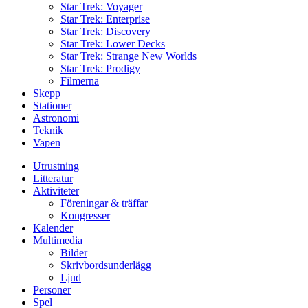
Star Trek: Voyager
Star Trek: Enterprise
Star Trek: Discovery
Star Trek: Lower Decks
Star Trek: Strange New Worlds
Star Trek: Prodigy
Filmerna
Skepp
Stationer
Astronomi
Teknik
Vapen
Utrustning
Litteratur
Aktiviteter
Föreningar & träffar
Kongresser
Kalender
Multimedia
Bilder
Skrivbordsunderlägg
Ljud
Personer
Spel