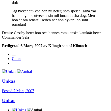
:lol:
Jag tycker att (vad hon nu heter) som spelar Tasha Yar
hann nog inte utveckla sin roll innan Tasha dog. Men
hon är bra senare i serien när hon dyker upp som
romulan!
Denise Crosby heter hon och hennes romulanska karaktär heter
Commander Sela
Redigerad
6 Mars, 2007
av K´hogh son of Klintoch
Citera
Unkas
Postad
7 Mars, 2007
Unkas