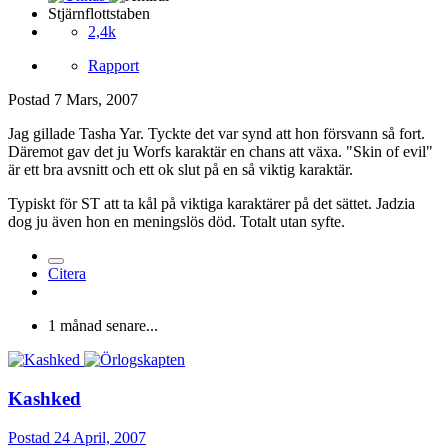
Stjärnflottstaben
2,4k
Rapport
Postad
7 Mars, 2007
Jag gillade Tasha Yar. Tyckte det var synd att hon försvann så fort.
Däremot gav det ju Worfs karaktär en chans att växa. "Skin of evil"
är ett bra avsnitt och ett ok slut på en så viktig karaktär.
Typiskt för ST att ta kål på viktiga karaktärer på det sättet. Jadzia
dog ju även hon en meningslös död. Totalt utan syfte.
Citera
1 månad senare...
Kashked
Postad
24 April, 2007