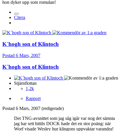
hon dyker upp som romulan!
Citera
K´hogh son of Klintoch
Postad
6 Mars, 2007
K´hogh son of Klintoch
Stjärnflottan
1,2k
Rapport
Postad
6 Mars, 2007
(redigerade)
Det TNG-avsnittet som jag såg igår var nog det sämsta
jag har sett hittils DOCK hade det en stor poäng: när
Worf visade Wesley hur klingons uppvaktar varandra!