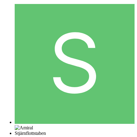
Stjärnflottstaben