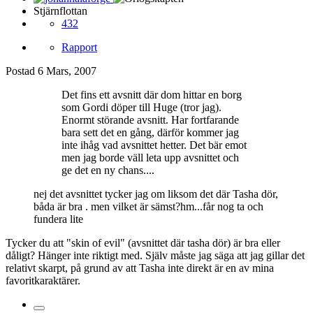
Stjärnflottan
432
Rapport
Postad
6 Mars, 2007
Det fins ett avsnitt där dom hittar en borg
som Gordi döper till Huge (tror jag).
Enormt störande avsnitt. Har fortfarande
bara sett det en gång, därför kommer jag
inte ihåg vad avsnittet hetter. Det bär emot
men jag borde väll leta upp avsnittet och
ge det en ny chans....
nej det avsnittet tycker jag om liksom det där Tasha dör,
båda är bra . men vilket är sämst?hm...får nog ta och
fundera lite
Tycker du att "skin of evil" (avsnittet där tasha dör) är bra eller
dåligt? Hänger inte riktigt med. Själv måste jag säga att jag gillar det
relativt skarpt, på grund av att Tasha inte direkt är en av mina
favoritkaraktärer.