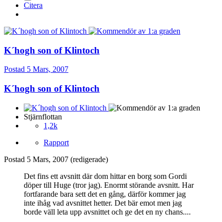
Citera
K´hogh son of Klintoch
Postad
5 Mars, 2007
K´hogh son of Klintoch
Stjärnflottan
1,2k
Rapport
Postad
5 Mars, 2007
(redigerade)
Det fins ett avsnitt där dom hittar en borg som Gordi
döper till Huge (tror jag). Enormt störande avsnitt. Har
fortfarande bara sett det en gång, därför kommer jag
inte ihåg vad avsnittet hetter. Det bär emot men jag
borde väll leta upp avsnittet och ge det en ny chans....