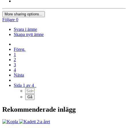
More sharing options...
Följare
0
Svara i ämne
Skapa nytt ämne
Föreg.
1
2
3
4
Nästa
Sida 1 av 4
Rekommenderade inlägg