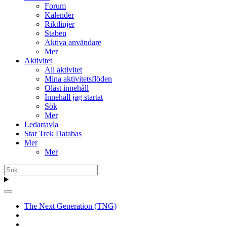
Forum
Kalender
Riktlinjer
Staben
Aktiva användare
Mer
Aktivitet
All aktivitet
Mina aktivitetsflöden
Oläst innehåll
Innehåll jag startat
Sök
Mer
Ledartavla
Star Trek Databas
Mer
Mer
The Next Generation (TNG)