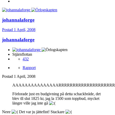
johannalaforge
Postad
1 April, 2008
johannalaforge
Stjärnflottan
432
Rapport
Postad
1 April, 2008
AAAAAAAAAAAAAAARRRRRRRRRRRRRRRRRRRRGGH
Förlorade just en budgivning på detta schackbräde, det
blev tll slut 1825 kr, jag la 1500 som toppbud, mycket
längre ville jag inte gå
Neee
Det var ju jättefint! Stackare