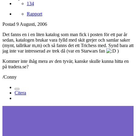
134
Rapport
Postad
9 Augusti, 2006
Det fanns en i en liten katalog som man fick i posten för ett par år
sedan, katalogen brukar vara fylld med skit grejer och samlar saker
(mynt, tallrikar m,m) och så fanns det ett Trichess med. Synd bara att
jag inte var intresserad av trek då (var en Starwars fan
)
Kommer inte ihåg mera av den tyvär, kanske skulle kunna hitta en
på tradera.se?
/Conny
Citera