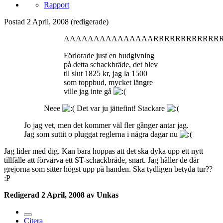
Rapport
Postad
2 April, 2008
(redigerade)
AAAAAAAAAAAAAAARRRRRRRRRRRRRRR
Förlorade just en budgivning
på detta schackbräde, det blev
tll slut 1825 kr, jag la 1500
som toppbud, mycket längre
ville jag inte gå
Neee
Det var ju jättefint! Stackare
Jo jag vet, men det kommer väl fler gånger antar jag.
Jag som suttit o pluggat reglerna i några dagar nu
Jag lider med dig. Kan bara hoppas att det ska dyka upp ett nytt
tillfälle att förvärva ett ST-schackbräde, snart. Jag håller de där
grejorna som sitter högst upp på handen. Ska tydligen betyda tur??
:P
Redigerad
2 April, 2008
av Unkas
Citera