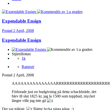
Expendable Ensign
Postad
2 April, 2008
Expendable Ensign
Stjärnflottan
1k
Rapport
Postad
2 April, 2008
AAAAAAAAAAAAAAARRRRRRRRRRRRRRRRRRRRGGH
Förlorade just en budgivning på detta schackbräde, det
blev tll slut 1825 kr, jag la 1500 som toppbud, mycket
längre ville jag inte gå
Det var tråkigt.
Bättre lycka nästa gång. ;)