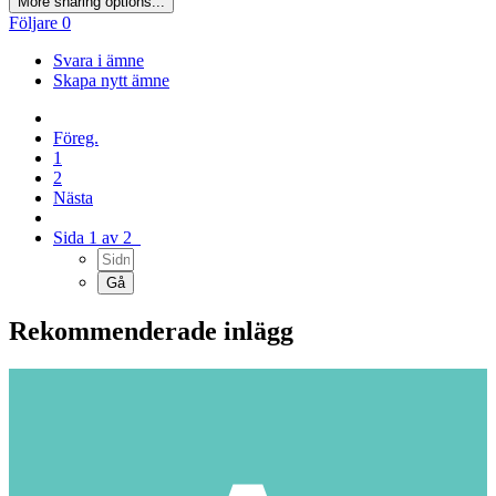
More sharing options...
Följare
0
Svara i ämne
Skapa nytt ämne
Föreg.
1
2
Nästa
Sida 1 av 2
Rekommenderade inlägg