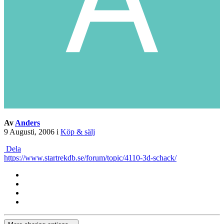
Av
Anders
9 Augusti, 2006
i
Köp & sälj
Dela
https://www.startrekdb.se/forum/topic/4110-3d-schack/