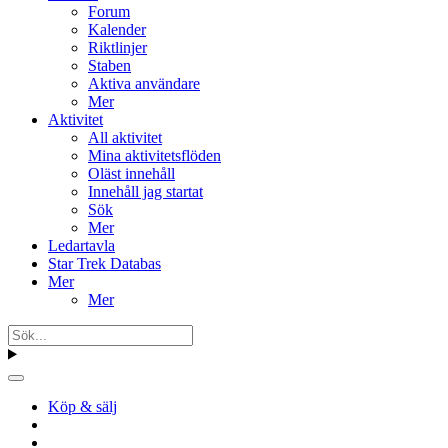
Forum
Kalender
Riktlinjer
Staben
Aktiva användare
Mer
Aktivitet
All aktivitet
Mina aktivitetsflöden
Oläst innehåll
Innehåll jag startat
Sök
Mer
Ledartavla
Star Trek Databas
Mer
Mer
Köp & sälj