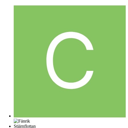
Stjärnflottan