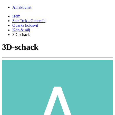
All aktivitet
Hem
Star Trek - Generellt
Quarks holosvit
Köp & sälj
3D-schack
3D-schack