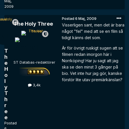
Maj,
2009
Postad
6 Maj, 2009
The Holy Three
Visserligen sant, men det är bara
något "fel" med att se en film så
tidigt känns det som.
Är för övrigt ruskigt sugen att se
T
filmen redan imorgon här i
h
Norrköping! Har ju sagt att jag
e
ST Databas-redaktörer
ska se den minst 3 gånger på
H
bio. Vet inte hur jag gör, kanske
o
förstör lite utav premiärkänslan?
l
3,4k
y
T
h
r
e
e
Postad
6