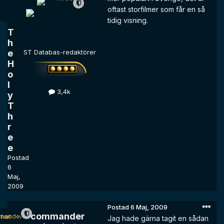
oftast storfilmer som får en så
tidig visning.
T
h
e
ST Databas-redaktörer
H
o
l
3,4k
y
T
h
r
e
e
Postad
6
Maj,
2009
Postad
6 Maj, 2009
commander
Jag hade gärna tagit en sådan