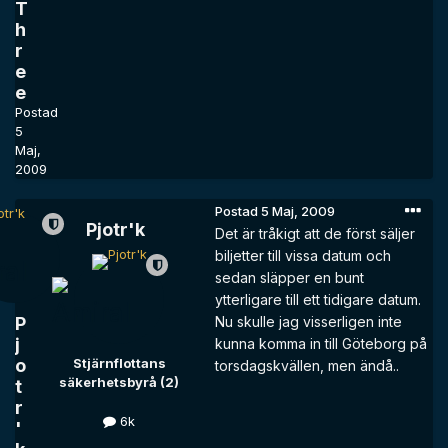
T
h
r
e
e
Postad
5
Maj,
2009
Postad
5 Maj, 2009
Pjotr'k
Det är tråkigt att de först säljer
biljetter till vissa datum och
sedan släpper en bunt
ytterligare till ett tidigare datum.
P
Nu skulle jag visserligen inte
j
kunna komma in till Göteborg på
o
Stjärnflottans
torsdagskvällen, men ändå..
säkerhetsbyrå (2)
t
r
6k
'