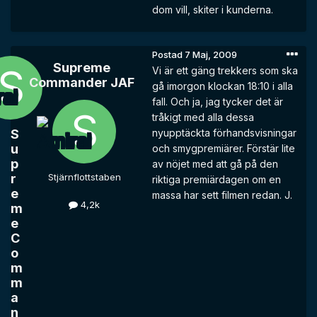
dom vill, skiter i kunderna.
Postad
7 Maj, 2009
Supreme
Vi är ett gäng trekkers som ska
Commander JAF
gå imorgon klockan 18:10 i alla
fall. Och ja, jag tycker det är
tråkigt med alla dessa
S
nyupptäckta förhandsvisningar
u
och smygpremiärer. Förstär lite
p
av nöjet med att gå på den
r
Stjärnflottstaben
riktiga premiärdagen om en
e
massa har sett filmen redan. J.
4,2k
m
e
C
o
m
m
a
n