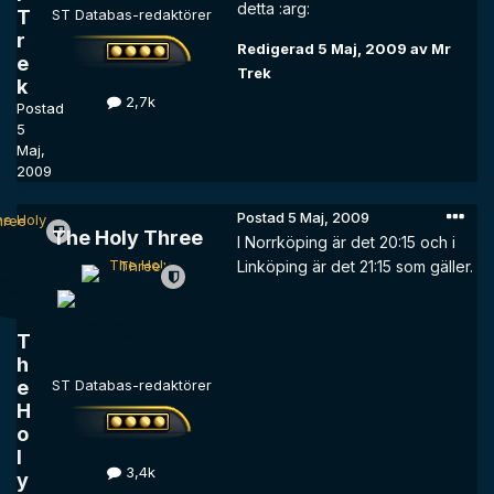
detta :arg:
T
ST Databas-redaktörer
r
Redigerad
5 Maj, 2009
av Mr
e
Trek
k
2,7k
Postad
5
Maj,
2009
Postad
5 Maj, 2009
The Holy Three
I Norrköping är det 20:15 och i
Linköping är det 21:15 som gäller.
T
h
e
ST Databas-redaktörer
H
o
l
3,4k
y