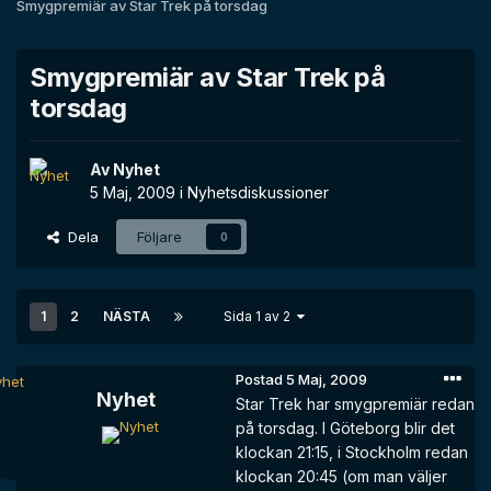
Smygpremiär av Star Trek på torsdag
Smygpremiär av Star Trek på
torsdag
Av
Nyhet
5 Maj, 2009
i
Nyhetsdiskussioner
Dela
Följare
0
1
2
NÄSTA
Sida 1 av 2
Postad
5 Maj, 2009
Nyhet
Star Trek har smygpremiär redan
på torsdag. I Göteborg blir det
klockan 21:15, i Stockholm redan
klockan 20:45 (om man väljer