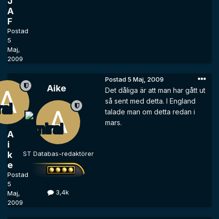
J
A
F
Postad
5
Maj,
2009
Postad
5 Maj, 2009
Aike
Det dåliga är att man har gått ut
så sent med detta. I England
talade man om detta redan i
mars.
A
i
k
ST Databas-redaktörer
e
Postad
5
3,4k
Maj,
2009