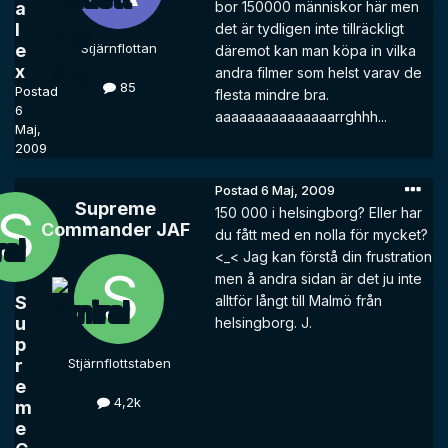
a
bor 150000 människor här men
l
det är tydligen inte tillräckligt
e
Stjärnflottan
däremot kan man köpa in vilka
x
andra filmer som helst varav de
85
Postad
flesta mindre bra.
6
aaaaaaaaaaaaaaarrghhh...
Maj,
2009
Postad
6 Maj, 2009
Supreme
150 000 i helsingborg? Eller har
Commander JAF
du fått med en nolla för mycket?
<_< Jag kan förstå din frustration
men å andra sidan är det ju inte
S
alltför långt till Malmö från
u
helsingborg. J.
p
r
Stjärnflottstaben
e
4,2k
m
e