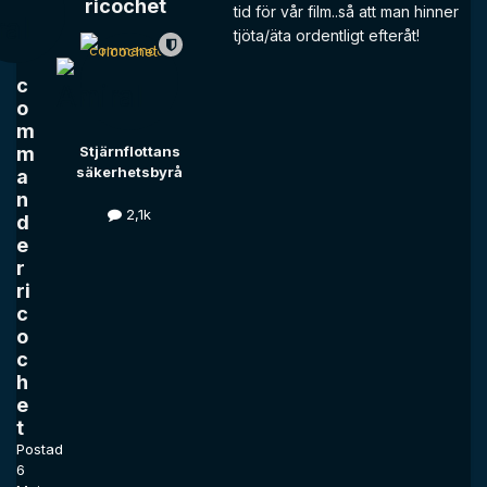
ricochet
tid för vår film..så att man hinner
tjöta/äta ordentligt efteråt!
c
o
m
m
Stjärnflottans
säkerhetsbyrå
a
n
2,1k
d
e
r
ri
c
o
c
h
e
t
Postad
6