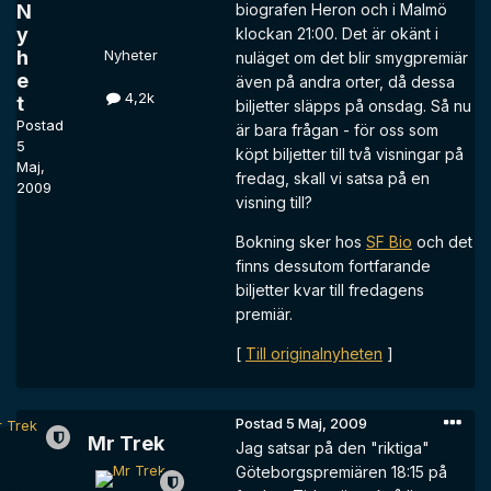
N
biografen Heron och i Malmö
y
klockan 21:00. Det är okänt i
h
Nyheter
nuläget om det blir smygpremiär
e
även på andra orter, då dessa
4,2k
t
biljetter släpps på onsdag. Så nu
Postad
är bara frågan - för oss som
5
köpt biljetter till två visningar på
Maj,
fredag, skall vi satsa på en
2009
visning till?
Bokning sker hos
SF Bio
och det
finns dessutom fortfarande
biljetter kvar till fredagens
premiär.
[
Till originalnyheten
]
Postad
5 Maj, 2009
Mr Trek
Jag satsar på den "riktiga"
Göteborgspremiären 18:15 på