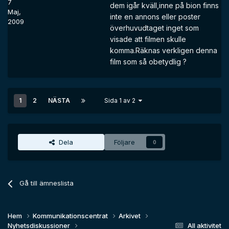
7
dem igår kväll,inne på bion finns
Maj,
inte en annons eller poster
2009
överhuvudtaget inget som
visade att filmen skulle
komma.Räknas verkligen denna
film som så obetydlig ?
1
2
NÄSTA
Sida 1 av 2
Dela
Följare
0
Gå till ämneslista
Hem
Kommunikationscentrat
Arkivet
Nyhetsdiskussioner
All aktivitet