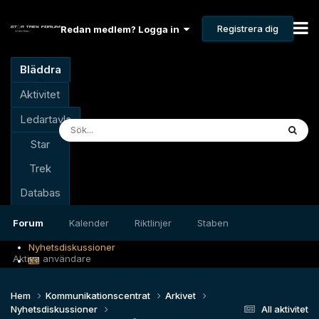
Registrera dig
Redan medlem? Logga in
Bläddra
Aktivitet
Ledartavla
Star
Trek
Databas
Forum
Kalender
Riktlinjer
Staben
Nyhetsdiskussioner
Aktiva användare
Hem
Kommunikationscentrat
Arkivet
Nyhetsdiskussioner
All aktivitet