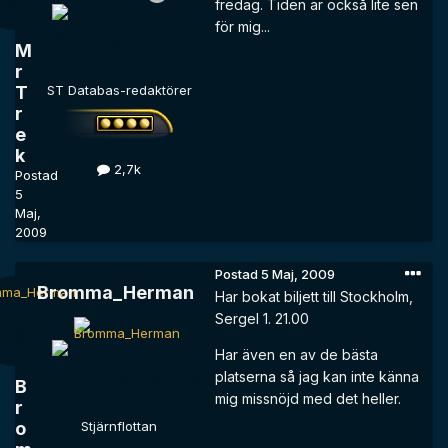
fredag. Tiden är också lite sen
för mig...
M
r
T
ST Databas-redaktörer
r
e
k
2,7k
Postad
5
Maj,
2009
Postad
5 Maj, 2009
Bromma_Herman
Har bokat biljett till Stockholm,
Sergel 1. 21.00
Har även en av de bästa
platserna så jag kan inte känna
B
mig missnöjd med det heller.
r
o
Stjärnflottan