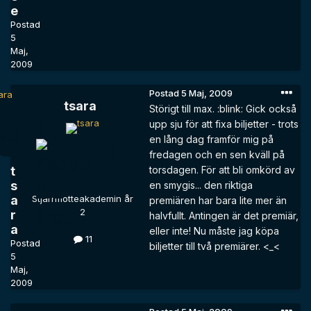
e
Postad
5
Maj,
2009
Postad
5 Maj, 2009
tsara
Störigt till max. :blink: Gick också
upp sju för att fixa biljetter - trots
en lång dag framför mig på
fredagen och en sen kväll på
t
torsdagen. För att bli omkörd av
s
en smygis... den riktiga
a
Stjärnflotteakademin år
premiären har bara lite mer än
2
r
halvfullt. Antingen är det premiär,
a
eller inte! Nu måste jag köpa
11
Postad
biljetter till två premiärer. <_<
5
Maj,
2009