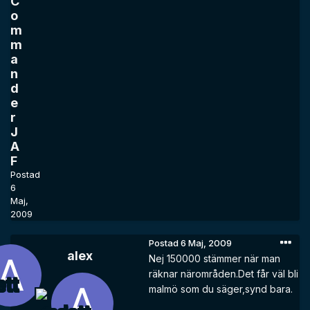
C
o
m
m
a
n
d
e
r
J
A
F
Postad
6
Maj,
2009
Postad
6 Maj, 2009
alex
Nej 150000 stämmer när man
räknar närområden.Det får väl bli
malmö som du säger,synd bara.