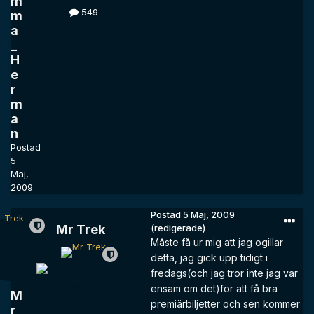
m
549
m
a
_
H
e
r
m
a
n
Postad
5
Maj,
2009
Postad
5 Maj, 2009
Mr Trek
(redigerade)
Måste få ur mig att jag ogillar
detta, jag gick upp tidigt i
fredags(och jag tror inte jag var
ensam om det)för att få bra
M
premiärbiljetter och sen kommer
r