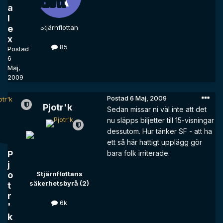
a
l
e
Stjärnflottan
x
85
Postad
6
Maj,
2009
Postad
6 Maj, 2009
Pjotr'k
Sedan missar ni väl inte att det
nu släpps biljetter till 15-visningar
dessutom. Hur tänker SF - att ha
ett så här hattigt upplägg gör
P
bara folk irriterade.
j
o
Stjärnflottans
säkerhetsbyrå (2)
t
r
6k
'
k