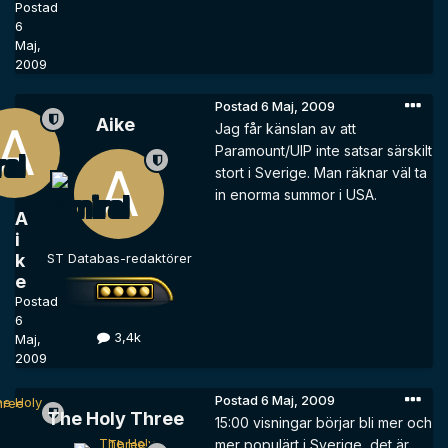
Postad
6
Maj,
2009
Postad
6 Maj, 2009
Aike
Jag får känslan av att
Paramount/UIP inte satsar särskilt
stort i Sverige. Man räknar väl ta
in enorma summor i USA.
A
i
k
ST Databas-redaktörer
e
Postad
6
3,4k
Maj,
2009
Postad
6 Maj, 2009
The Holy Three
15:00 visningar börjar bli mer och
mer populärt i Sverige, det är