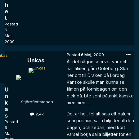
h
e
t
Postad
6
Maj,
2009
Postad
6 Maj, 2009
Unkas
Är det någon som vet var och
när filmen går i Göteborg. Ska
ner ditt till Draken på Lördag.
Kanske skulle man kunna se
U
filmen på förmidagen om den
n
gick då. Lite sent påtänkt kanske
k
Stjärnflottstaben
men men.....
a
Det är helt fel att säja ett datum
2,4k
s
som premiär, sälja biljetter till den
Postad
dagen, och sedan, med kort
6
Maj,
varsel börja sälja biljetter för en