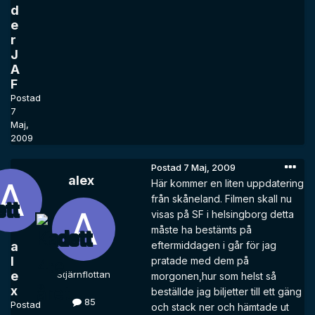
d
e
r
J
A
F
Postad
7
Maj,
2009
Postad
7 Maj, 2009
alex
Här kommer en liten uppdatering
från skåneland. Filmen skall nu
visas på SF i helsingborg detta
måste ha bestämts på
a
eftermiddagen i går för jag
l
pratade med dem på
e
Stjärnflottan
morgonen,hur som helst så
x
beställde jag biljetter till ett gäng
85
Postad
och stack ner och hämtade ut