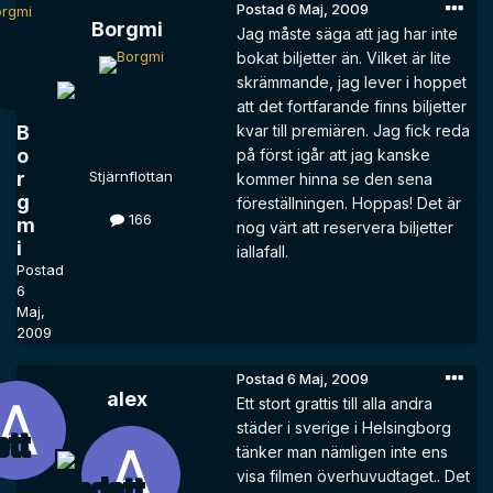
Postad
6 Maj, 2009
Borgmi
Jag måste säga att jag har inte
bokat biljetter än. Vilket är lite
skrämmande, jag lever i hoppet
att det fortfarande finns biljetter
B
kvar till premiären. Jag fick reda
o
på först igår att jag kanske
r
Stjärnflottan
kommer hinna se den sena
g
föreställningen. Hoppas! Det är
166
m
nog värt att reservera biljetter
i
iallafall.
Postad
6
Maj,
2009
Postad
6 Maj, 2009
alex
Ett stort grattis till alla andra
städer i sverige i Helsingborg
tänker man nämligen inte ens
visa filmen överhuvudtaget.. Det