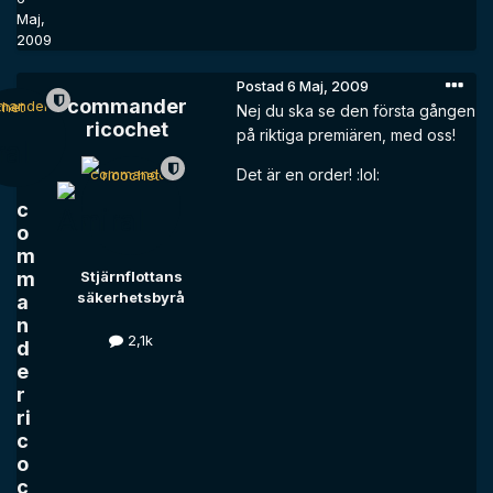
Maj,
2009
Postad
6 Maj, 2009
commander
Nej du ska se den första gången
ricochet
på riktiga premiären, med oss!
Det är en order! :lol:
c
o
m
m
Stjärnflottans
säkerhetsbyrå
a
n
2,1k
d
e
r
ri
c
o
c