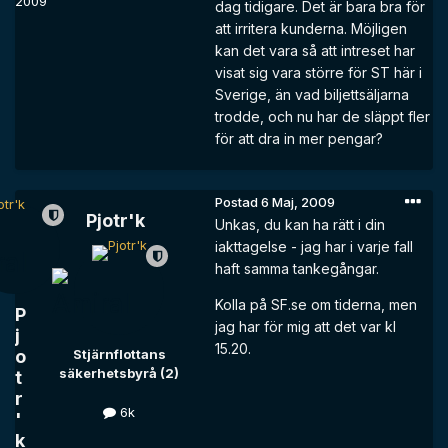
2009
dag tidigare. Det är bara bra för
att irritera kunderna. Möjligen
kan det vara så att intreset har
visat sig vara större för ST här i
Sverige, än vad biljettsäljarna
trodde, och nu har de släppt fler
för att dra in mer pengar?
Postad
6 Maj, 2009
Pjotr'k
Unkas, du kan ha rätt i din
iakttagelse - jag har i varje fall
haft samma tankegångar.
Kolla på SF.se om tiderna, men
P
jag har för mig att det var kl
j
15.20.
o
Stjärnflottans
säkerhetsbyrå (2)
t
r
6k
'
k