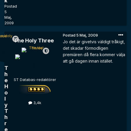
k
Postad
5
Maj,
2009
Postad
5 Maj, 2009
The Holy Three
Jo det är givetvis väldigt tråkigt,
det skadar förmodligen
premiären då flera kommer välja
att gå dagen innan istället.
T
h
e
ST Databas-redaktörer
H
o
l
3,4k
y
T
h
r
e