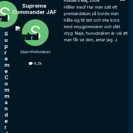
Postad
5 Maj, 2009
Supreme
Håller med! Har man satt ett
Commander JAF
premiärdatum så borde man
hålla sig till det och inte köra
med smygpremiärer och slikt
S
otyg. Naja, huvudsaken är väl att
u
man får se den, antar jag. J.
p
r
Stjärnflottstaben
e
4,2k
m
e
C
o
m
m
a
n
d
e
r