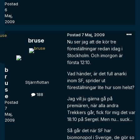
Postad
6
Maj,
2009
Postad
7 Maj, 2009
bruse
Nu ser jag att de kör tre
föreställningar redan idag i
Stockholm. Och imorgon är
första 12:10.
b
Vad händer, är det full anarki
r
inom SF, sprider ut
u
Stjärnflottan
föreställningar lite hur som helst?
s
188
e
Jag vill ju gärna gå på
Postad
premiären, när alla andra
7
Trekkers går, fick för mig det var
Maj,
18:10 på Sergel. Men nu... suck...
2009
Så går det när SF har
biomonopol i Sverige, de gör so