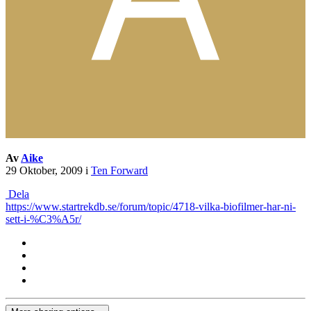
Av
Aike
29 Oktober, 2009
i
Ten Forward
Dela
https://www.startrekdb.se/forum/topic/4718-vilka-biofilmer-har-ni-
sett-i-%C3%A5r/