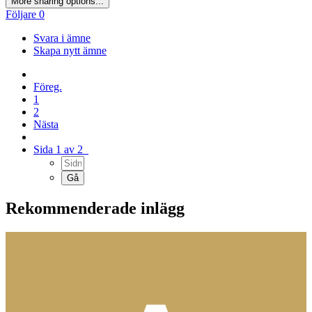
More sharing options...
Följare
0
Svara i ämne
Skapa nytt ämne
Föreg.
1
2
Nästa
Sida 1 av 2
Rekommenderade inlägg