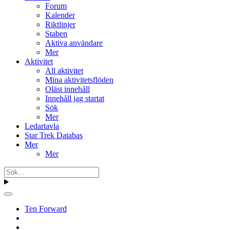
Forum
Kalender
Riktlinjer
Staben
Aktiva användare
Mer
Aktivitet
All aktivitet
Mina aktivitetsflöden
Oläst innehåll
Innehåll jag startat
Sök
Mer
Ledartavla
Star Trek Databas
Mer
Mer
Ten Forward