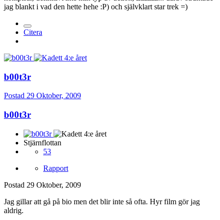
jag blankt i vad den hette hehe :P) och självklart star trek =)
Citera
b00t3r
Postad
29 Oktober, 2009
b00t3r
Stjärnflottan
53
Rapport
Postad
29 Oktober, 2009
Jag gillar att gå på bio men det blir inte så ofta. Hyr film gör jag
aldrig.