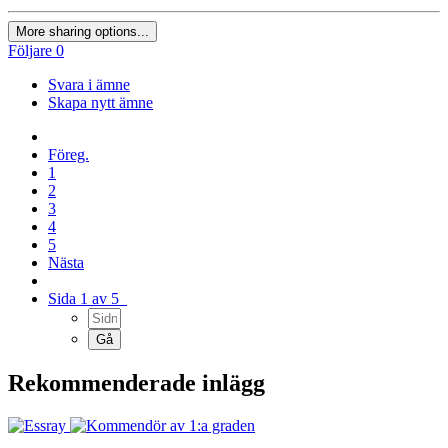
More sharing options...
Följare
0
Svara i ämne
Skapa nytt ämne
Föreg.
1
2
3
4
5
Nästa
Sida 1 av 5
Rekommenderade inlägg