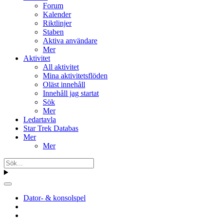
Forum
Kalender
Riktlinjer
Staben
Aktiva användare
Mer
Aktivitet
All aktivitet
Mina aktivitetsflöden
Oläst innehåll
Innehåll jag startat
Sök
Mer
Ledartavla
Star Trek Databas
Mer
Mer
Dator- & konsolspel