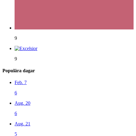
9
9
Populära dagar
Feb. 7
6
Aug. 20
6
Aug. 21
5