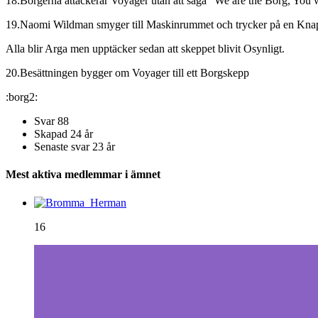
18.Borgerna attackerar Voyager utan att säga "We are the Borg, You wi
19.Naomi Wildman smyger till Maskinrummet och trycker på en Kna
Alla blir Arga men upptäcker sedan att skeppet blivit Osynligt.
20.Besättningen bygger om Voyager till ett Borgskepp
:borg2:
Svar
88
Skapad
24 år
Senaste svar
23 år
Mest aktiva medlemmar i ämnet
16