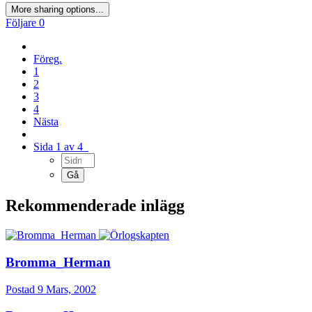
More sharing options...
Följare
0
Föreg.
1
2
3
4
Nästa
Sida 1 av 4
Rekommenderade inlägg
Bromma_Herman
Postad
9 Mars, 2002