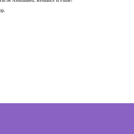
ll be Assimilated. Resitance is Futile!"
pp.