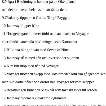
8.Några i Besättningen hamnar på en Ökenplanet
och det tar inte ett helt avsnitt att rädda dem
9.Chakotay öppnar en Godisaffär på Bryggan
10.Janeway klipper håret
11.Hirogenjägare kommer förbi utan att attackera Voyager
eller försöka använda besättningen som Kanonmat
12.B´Lanna blir god vän med Seven of Nine
13.Janeway slåss med nån och river sönder skjortan
14.Kim blir ihop med nån på Voyager
15.Voyager möter ett skepp med Tidstorpeder som ska gå igenom skö
men sköldarna håller och därför kan Voyager förstöra skeppet
16.Besättningen finner ett Maskhål som faktiskt leder till Jorden
17.Janeway raderar Akutläkarhologrammet