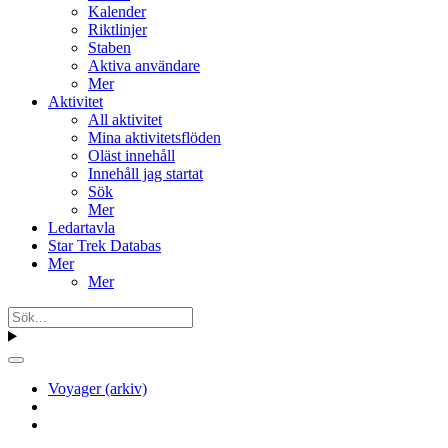
Kalender
Riktlinjer
Staben
Aktiva användare
Mer
Aktivitet
All aktivitet
Mina aktivitetsflöden
Oläst innehåll
Innehåll jag startat
Sök
Mer
Ledartavla
Star Trek Databas
Mer
Mer
Voyager (arkiv)