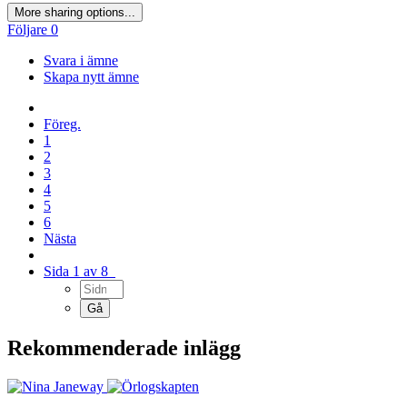
More sharing options...
Följare
0
Svara i ämne
Skapa nytt ämne
Föreg.
1
2
3
4
5
6
Nästa
Sida 1 av 8
Rekommenderade inlägg