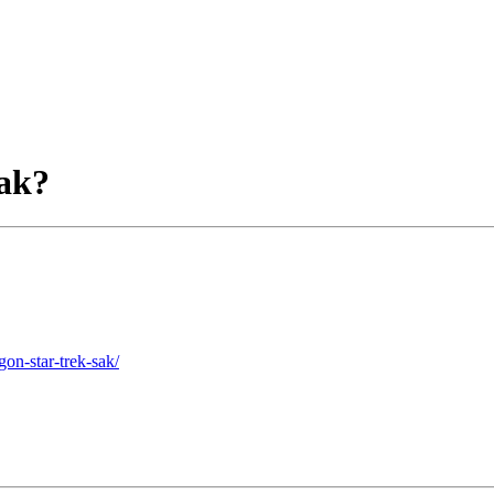
sak?
n-star-trek-sak/