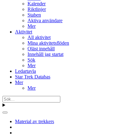
Kalender
Riktlinjer
Staben
Aktiva användare
Mer
Aktivitet
All aktivitet
Mina aktivitetsflöden
Oläst innehåll
Innehåll jag startat
Sök
Mer
Ledartavla
Star Trek Databas
Mer
Mer
Material av trekkers