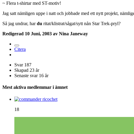
~ Flera t-shirtar med ST-motiv!
Jag satt nämligen uppe i natt och jobbade med ett nytt projekt, nämlig
Så jag undrar, har
du
ritat/klistrat/sågat/sytt nån Star Trek-pryl?
Redigerad
10 Juni, 2003
av Nina Janeway
Citera
Svar
187
Skapad
23 år
Senaste svar
16 år
Mest aktiva medlemmar i ämnet
18