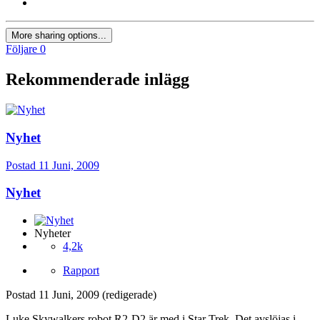
More sharing options...
Följare
0
Rekommenderade inlägg
Nyhet
Postad
11 Juni, 2009
Nyhet
Nyheter
4,2k
Rapport
Postad
11 Juni, 2009
(redigerade)
Luke Skywalkers robot R2-D2 är med i Star Trek. Det avslöjas i