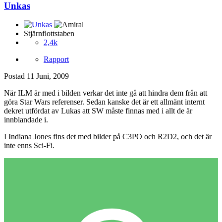
Unkas
Stjärnflottstaben
2,4k
Rapport
Postad
11 Juni, 2009
När ILM är med i bilden verkar det inte gå att hindra dem från att
göra Star Wars referenser. Sedan kanske det är ett allmänt internt
dekret utfördat av Lukas att SW måste finnas med i allt de är
innblandade i.
I Indiana Jones fins det med bilder på C3PO och R2D2, och det är
inte enns Sci-Fi.