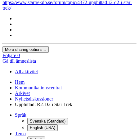
https://www.startrekdb.se/forum/topic/4372-upphittad-r2-d2-i-star-
trek/
More sharing options...
Följare
0
Gå till ämneslista
All aktivitet
Hem
Kommunikationscentrat
Arkivet
Nyhetsdiskussioner
Upphittad: R2-D2 i Star Trek
Språk
Svenska (Standard)
English (USA)
Tema