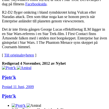
dag på filmens
Facebooksida
.
R2-D2 flyger omkring i bland rymdskrotet kring Vulcan efter
Naradas attack. Den som tittar noga kan se honom precis när
Enterprise anländer till planeten genom viewscreenen.
Det är inte första gången George Lucas effektföretag ILM lägger in
en Star Wars-referens i en Star Trek-film. I First Contact finns
Årtusende falken med i striden mot borgskeppet. Enterprise har även
gästspelat i Star Wars. I The Phantom Menace syns skeppet på
Coursants himmel.
[
Till originalnyheten
]
Redigerad
4 November, 2012
av Nyhet
Pjotr'k
Postad
11 Juni, 2009
Pjotr'k