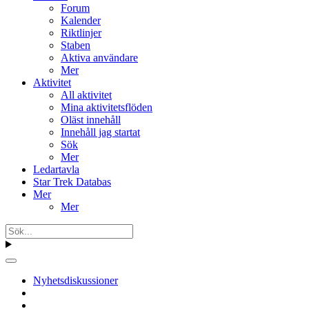
Forum
Kalender
Riktlinjer
Staben
Aktiva användare
Mer
Aktivitet
All aktivitet
Mina aktivitetsflöden
Oläst innehåll
Innehåll jag startat
Sök
Mer
Ledartavla
Star Trek Databas
Mer
Mer
Nyhetsdiskussioner