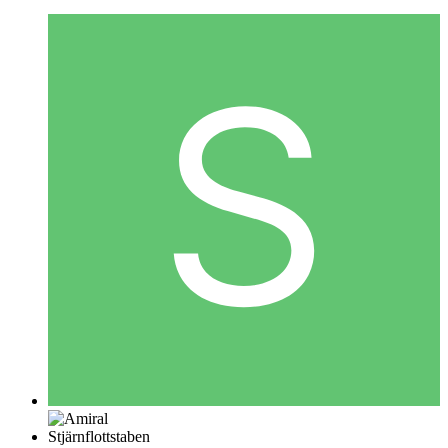
Stjärnflottstaben