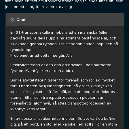
finns även en text om trnspotörstrålar, och följande finns att läsa:
(nästan ett citat, lite reviderat av mig)
Citat
En ST-transport skulle innebära att en människa (eller
packlår) skulle delas upp sina atomära beståndsdelar, och
skickades genom rymden, för att sedan sättas ihop igen på
rymdskeppet.
Problemet är att detta inte går. Alls.
Relativitetsteorin är den ena grundvalen i den morderna
fysiken. Kvantfysiken är den andra.
Där relativitetsteorin gäller för föremål som rör sig mycket
fort, i närheten av ljushastigheten, så gäller kvanfysiken
istället för mycket små föremål, som atomer, eller delar av
atomer. Efter som transpotörprocessen plockar isär
föremålet till atomnivå, så styrs transpotörprocessen av
kvantfysikens lagar.
En av dessa är osäkerhetsprincipen. Du vet vart du befiner
dig, på ett bord, en stol eller kanske i en soffa. För en atom