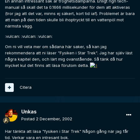
En annan intressant sak är tröghetsdämparna. Enligt ngn tech-
manual så skall det ta 0.1666 millisekunder för dem att aktiveras
(tror jag att det var, minns ej säkert, kort tid iaf). Problemet är bara
att man på den tiden skulle bli ihoptryckt till en vattenpöl mot
närmsta vägg.
:vulcan: :vulcan: :vulcan:
Om ni vill veta mer om sådana här saker, så kan jag
rekommendera att ni läser "Fysiken i Star Trek". Jag har själv läst
några kapitel den, och lärt mig ovanstående. Så tänk då hur
mycket kul det finns att läsa förutom detta.
Citera
Unkas
Postad
2 December, 2002
Har tänkta att läsa "fysiken i Star Trek" Någon gång när jag får
tid. Verkar vara en intresant bok.