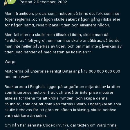
Postad
2 December, 2002
Men i framtiden, precis som i nutiden så finns det folk som inte
följer reglerna...och någon skulle säkert någon gång i ilska eller
för någon hämd, resa tillbaka i tiden och eliminera någon.
Men fall man nu skulle resa tillbaka i tiden, skulle man då
"antiåldras" (bli yngre), om man inte skulle antiåldras, så borde
man inte heller påverkas av tiden, och om man inte påverkas av
tiden, vad händer då med resten av tidslinjen??
Warp:
Motorerna på Enterprise (enligt Data) är på 13 000 000 000 000
000 000 watt!
Reaktorerna i Ringhals ligger på ungefär en miljardel av kraften
som Enterprise motorer har, och ändå är Enterprise motorer
aldeles för klena för att kröka rymden, och skapa denna
"bubbla", som gör att dom kan färdas i Warp. Engergikällan som
skulle behövas för att göra en sådan krökning, skulle behöva
vara stärkare än solen...
Om nån har senaste Codex (nr. 17), där texten om Warp finns,