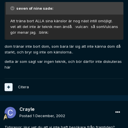
seven of nine sade:
Att träna bort ALLA sina känslor är nog näst intill omöjligt.
vet att det inte är teknik men ändå. :vulcan: så somVulcans
gör menar jag. :blink:
dom tränar inte bort dom, som bara lär sig att inte känna dom då
starkt, och bryr sig inte om känslorna..
detta är som sagt var ingen teknik, och bör därför inte diskuteras
här
Citera
Crayle
Postad
1 December, 2002
Tidsresor: Hur vet du att vi inte haft besökare från framtiden?