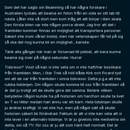
Som det har sagts om Beamning så har några forskare i
Australien lyckats att beama en foton från en sida av sitt lab till
nästa. Låter inte så stort men kom ihåg att allt börjar i liten skala.
Den första bilen var inte någon porce direkt. Jag tror att det i
framtiden kommer finnas en möjlighet att transportera personer.
Säkert inte inom våran livstid, men när vetenskapen får tid på sig
så ska det nog kunna bli en möjlighet....kanske.
Tänk alla gånger när man är försenad till jobbet, att bara kunna
beama sig över på några sekunder. Hurra!
Tidsresor? Visst så kan vi inte veta om vi inte haft/har besökare
från framtiden. Men, i Star Trek så höll både Kirk och Picard tyst
om att de var från framtiden i sinna tidsresor. Detta p.g.a att inte
rubba tidslinjen. Om någon skulle komma till oss från framtiden så
är det ju troligt att de skulle göra det samma. Betänk villken
betydelse någon kunde ha på historien om han/hon skulle ta livet
av T ex Hitler medan han ännu var ett barn. Hela tidslinjen skulle
ju ändras kraftigt. Vi vet inte hur, men på något sätt så skulle
historien säkert bli förändrad. Faktum är att vi inte kan veta att vi
inte lever i en alternativ tidslinje. Vi är ju givetvis inte medvetna om
detta, om så ??r. För oss är ju allt som hänt helt normalt. Det är