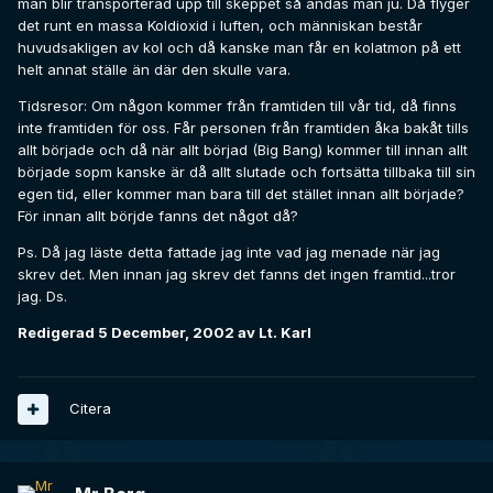
man blir transporterad upp till skeppet så andas man ju. Då flyger
det runt en massa Koldioxid i luften, och människan består
huvudsakligen av kol och då kanske man får en kolatmon på ett
helt annat ställe än där den skulle vara.
Tidsresor: Om någon kommer från framtiden till vår tid, då finns
inte framtiden för oss. Får personen från framtiden åka bakåt tills
allt började och då när allt börjad (Big Bang) kommer till innan allt
började sopm kanske är då allt slutade och fortsätta tillbaka till sin
egen tid, eller kommer man bara till det stället innan allt började?
För innan allt börjde fanns det något då?
Ps. Då jag läste detta fattade jag inte vad jag menade när jag
skrev det. Men innan jag skrev det fanns det ingen framtid...tror
jag. Ds.
Redigerad
5 December, 2002
av Lt. Karl
Citera