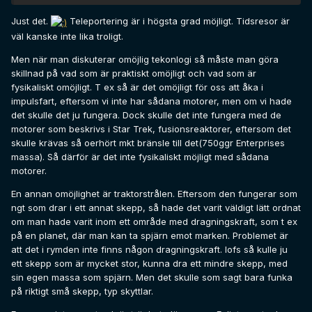
Just det.
Teleportering är i högsta grad möjligt. Tidsresor är
väl kanske inte lika troligt.
Men när man diskuterar omöjlig tekonlogi så måste man göra
skillnad på vad som är praktiskt omöjligt och vad som är
fysikaliskt omöjligt. T ex så är det omöjligt för oss att åka i
impulsfart, eftersom vi inte har sådana motorer, men om vi hade
det skulle det ju fungera. Dock skulle det inte fungera med de
motorer som beskrivs i Star Trek, fusionsreaktorer, eftersom det
skulle krävas så oerhört mkt bränsle till det(750ggr Enterprises
massa). Så därför är det inte fysikaliskt möjligt med sådana
motorer.
En annan omöjlighet är traktorstrålen. Eftersom den fungerar som
ngt som drar i ett annat skepp, så hade det varit väldigt lätt ordnat
om man hade varit inom ett område med dragningskraft, som t ex
på en planet, där man kan ta spjärn emot marken. Problemet är
att det i rymden inte finns någon dragningskraft. Iofs så kulle ju
ett skepp som är mycket stor, kunna dra ett mindre skepp, med
sin egen massa som spjärn. Men det skulle som sagt bara funka
på riktigt små skepp, typ skyttlar.