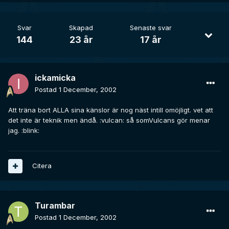
Svar
Skapad
Senaste svar
144
23 år
17 år
ickamicka
Postad
1 December, 2002
Att träna bort ALLA sina känslor är nog näst intill omöjligt. vet att
det inte är teknik men ändå. :vulcan: så somVulcans gör menar
jag. :blink:
Citera
Turambar
Postad
1 December, 2002