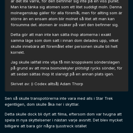
är det lite värre, för den befinner sig inte på en viss punkt.
Man kna tänka sig atomen som ett litet suddigt moln. Denna
molnegenskap gäller för alla föremål, men för allting som är
större än en ensam atom blir molnet så litet att man kan
försumma det. atomen är osäker på vart den befinner sig.
Detta gör att man inte kan sätta ihop atomerna i exakt
samma läge som dom satt i innan dom delades upp, vilket
skulle innebära att föremålet eller personen skulle bli helt
korrekt.
Jag skulle iallfall inte vilja få min kroppskemi sönderslagen
på grund av att mina biomolekyler plötsligt rycks sönder, för
att sedan sättas ihop lit slarvigt på en annan plats igen.
Skrivet av: (i Codex alltså) Adam Thorp
Sen så skulle transpotörerna inte vara med alls i Star Trek
egentligen, dom skulle åka ner i skyttlar.
Detta skulle dock bli dyrt att filma, eftersom dom var tvugna att
spela in nya skyttelsener i nästan varje avsnitt. Det blev mycket
billigare att bara gör några ljusstreck istället