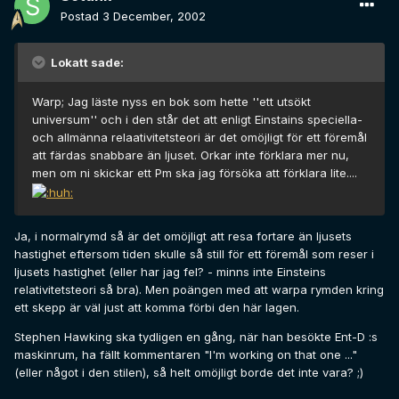
Postad
3 December, 2002
Lokatt sade:
Warp; Jag läste nyss en bok som hette ''ett utsökt
universum'' och i den står det att enligt Einstains speciella-
och allmänna relaativitetsteori är det omöjligt för ett föremål
att färdas snabbare än ljuset. Orkar inte förklara mer nu,
men om ni skickar ett Pm ska jag försöka att förklara lite....
Ja, i normalrymd så är det omöjligt att resa fortare än ljusets
hastighet eftersom tiden skulle så still för ett föremål som reser i
ljusets hastighet (eller har jag fel? - minns inte Einsteins
relativitetsteori så bra). Men poängen med att warpa rymden kring
ett skepp är väl just att komma förbi den här lagen.
Stephen Hawking ska tydligen en gång, när han besökte Ent-D :s
maskinrum, ha fällt kommentaren "I'm working on that one ..."
(eller något i den stilen), så helt omöjligt borde det inte vara? ;)