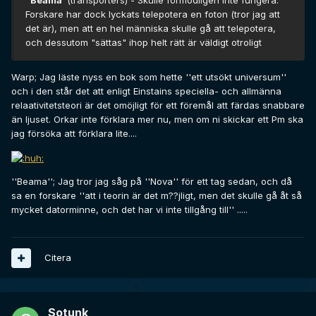
"Beama"
(transporters) - Skulle förmodligen inte fungera.
Forskare har dock lyckats telepotera en foton (tror jag att
det är), men att en hel människa skulle gå att telepotera,
och dessutom "sättas" ihop helt rätt är väldigt otroligt
Warp; Jag läste nyss en bok som hette ''ett utsökt universum''
och i den står det att enligt Einstains speciella- och allmänna
relaativitetsteori är det omöjligt för ett föremål att färdas snabbare
än ljuset. Orkar inte förklara mer nu, men om ni skickar ett Pm ska
jag försöka att förklara lite....
''Beama''; Jag tror jag såg på ''Nova'' för ett tag sedan, och då
sa en forskare ''att i teorin är det m??jligt, men det skulle gå åt så
mycket datorminne, och det har vi inte tillgång till'' .....
Citera
Sotunk