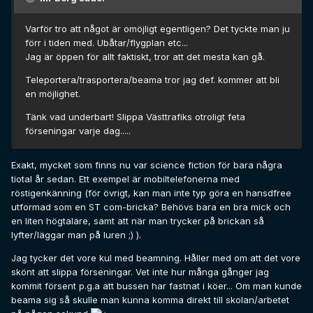
Varför tro att något är omöjligt egentligen? Det tyckte man ju
förr i tiden med. Ubåtar/flygplan etc...
Jag är öppen för allt faktiskt, tror att det mesta kan gå.
Teleportera/trasportera/beama tror jag def. kommer att bli
en möjlighet.
Tänk vad underbart! Slippa Västtrafiks otroligt feta
förseningar varje dag.....
Exakt, mycket som finns nu var science fiction för bara några
tiotal år sedan. Ett exempel är mobiltelefonerna med
röstigenkänning (för övrigt, kan man inte typ göra en hansdfree
utformad som en ST com-bricka? Behövs bara en bra mick och
en liten högtalare, samt att när man trycker på brickan så
lyfter/läggar man på luren ;) ).
Jag tycker det vore kul med beamning. Håller med om att det vore
skönt att slippa förseningar. Vet inte hur många gånger jag
kommit försent p.g.a att bussen har fastnat i köer... Om man kunde
beama sig så skulle man kunna komma direkt till skolan/arbetet