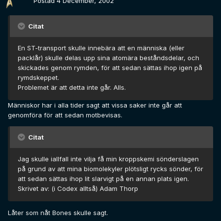
Postad
4 December, 2002
Citat
En ST-transport skulle innebära att en människa (eller
packlår) skulle delas upp sina atomära beståndsdelar, och
skickades genom rymden, för att sedan sättas ihop igen på
rymdskeppet.
Problemet är att detta inte går. Alls.
Människor har i alla tider sagt att vissa saker inte går att
genomföra för att sedan motbevisas.
Citat
Jag skulle iallfall inte vilja få min kroppskemi sönderslagen
på grund av att mina biomolekyler plötsligt rycks sönder, för
att sedan sättas ihop lit slarvigt på en annan plats igen.
Skrivet av: (i Codex alltså) Adam Thorp
Låter som nåt Bones skulle sagt.