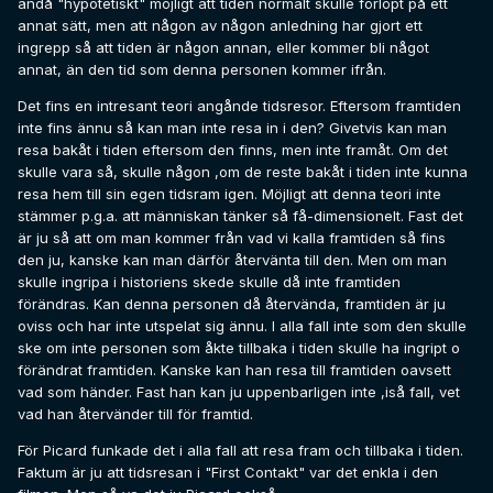
ändå "hypotetiskt" möjligt att tiden normalt skulle förlöpt på ett
annat sätt, men att någon av någon anledning har gjort ett
ingrepp så att tiden är någon annan, eller kommer bli något
annat, än den tid som denna personen kommer ifrån.
Det fins en intresant teori angånde tidsresor. Eftersom framtiden
inte fins ännu så kan man inte resa in i den? Givetvis kan man
resa bakåt i tiden eftersom den finns, men inte framåt. Om det
skulle vara så, skulle någon ,om de reste bakåt i tiden inte kunna
resa hem till sin egen tidsram igen. Möjligt att denna teori inte
stämmer p.g.a. att människan tänker så få-dimensionelt. Fast det
är ju så att om man kommer från vad vi kalla framtiden så fins
den ju, kanske kan man därför återvänta till den. Men om man
skulle ingripa i historiens skede skulle då inte framtiden
förändras. Kan denna personen då återvända, framtiden är ju
oviss och har inte utspelat sig ännu. I alla fall inte som den skulle
ske om inte personen som åkte tillbaka i tiden skulle ha ingript o
förändrat framtiden. Kanske kan han resa till framtiden oavsett
vad som händer. Fast han kan ju uppenbarligen inte ,iså fall, vet
vad han återvänder till för framtid.
För Picard funkade det i alla fall att resa fram och tillbaka i tiden.
Faktum är ju att tidsresan i "First Contakt" var det enkla i den