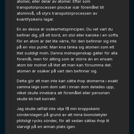
atomer, eller delar av atomer. Efter som
transpotörprocessen plockar isär föremålet till
atomnivå, så styrs transpotörprocessen av
kvantfysikens lagar.
En av dessa är osäkerhetsprincipen. Du vet vart du
befiner dig, på ett bord, en stol eller kanske i en soffa.
För en atom är det lite värre, för den befinner sig inte
på en viss punkt. Man kna tänka sig atomen som ett
litet suddigt moln. Denna molnegenskap gäller för alla
föremål, men för allting som är större än en ensam
atom blir molnet så litet att man kan försumma det.
atomen är osäker på vart den befinner sig.
Detta gör att man inte kan sätta ihop atomerna i exakt
samma läge som dom satt i innan dom delades upp,
vilket skulle innebära att föremålet eller personen
skulle bli helt korrekt.
Jag skulle iallfall inte vilja få min kroppskemi
sönderslagen på grund av att mina biomolekyler
plötsligt rycks sönder, för att sedan sättas ihop lit
slarvigt på en annan plats igen.