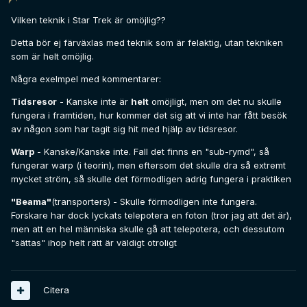
Vilken teknik i Star Trek är omöjlig??
Detta bör ej färväxlas med teknik som är felaktig, utan tekniken
som är helt omöjlig.
Några exelmpel med kommentarer:
Tidsresor
- Kanske inte är
helt
omöjligt, men om det nu skulle
fungera i framtiden, hur kommer det sig att vi inte har fått besök
av någon som har tagit sig hit med hjälp av tidsresor.
Warp
- Kanske/Kanske inte. Fall det finns en "sub-rymd", så
fungerar warp (i teorin), men eftersom det skulle dra så extremt
mycket ström, så skulle det förmodligen adrig fungera i praktiken
"Beama"
(transporters) - Skulle förmodligen inte fungera.
Forskare har dock lyckats telepotera en foton (tror jag att det är),
men att en hel människa skulle gå att telepotera, och dessutom
"sättas" ihop helt rätt är väldigt otroligt
Citera