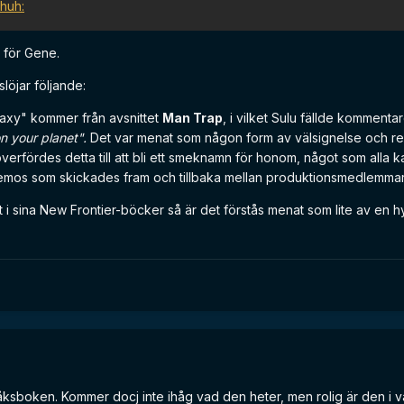
n för Gene.
löjar följande:
alaxy" kommer från avsnittet
Man Trap
, i vilket Sulu fällde komment
on your planet".
Det var menat som någon form av välsignelse och re
verfördes detta till att bli ett smeknamn för honom, något som alla k
i memos som skickades fram och tillbaka mellan produktionsmedlemma
i sina New Frontier-böcker så är det förstås menat som lite av en hyll
sboken. Kommer docj inte ihåg vad den heter, men rolig är den i var