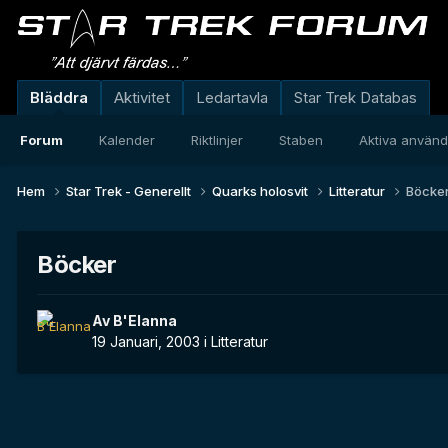
Bläddra
Aktivitet
Ledartavla
Star Trek Databas
Forum
Kalender
Riktlinjer
Staben
Aktiva använ
Hem
Star Trek - Generellt
Quarks holosvit
Litteratur
Böcke
Böcker
Av
B'Elanna
19 Januari, 2003
i
Litteratur