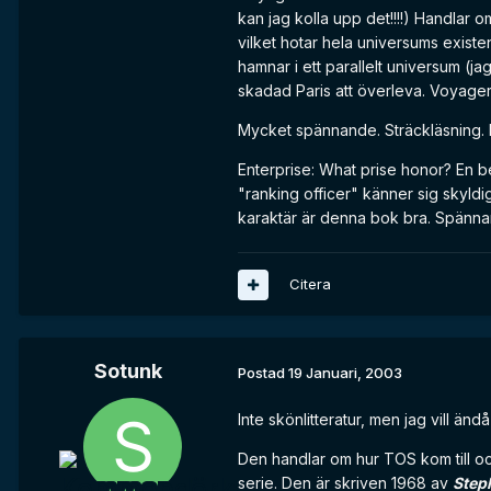
kan jag kolla upp det!!!!) Handlar
vilket hotar hela universums existens
hamnar i ett parallelt universum (ja
skadad Paris att överleva. Voyage
Mycket spännande. Sträckläsning. De
Enterprise: What prise honor? En 
"ranking officer" känner sig skyldi
karaktär är denna bok bra. Spänna
Citera
Sotunk
Postad
19 Januari, 2003
Inte skönlitteratur, men jag vill 
Den handlar om hur TOS kom till och 
serie. Den är skriven 1968 av
Step