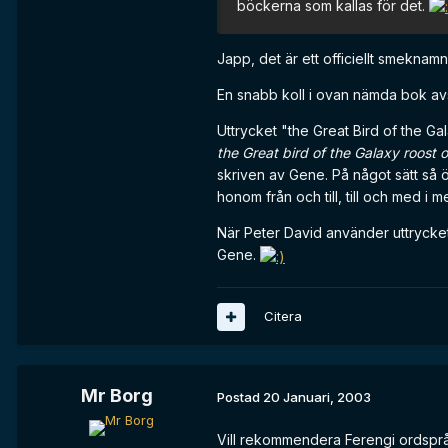
böckerna som kallas för det.
Japp, det är ett officiellt smeknam
En snabb koll i ovan nämda bok avs
Uttrycket "the Great Bird of the G
the Great bird of the Galaxy roost 
skriven av Gene. På något sätt så ö
honom från och till, till och med 
När Peter David använder uttrycket 
Gene.
Citera
Mr Borg
Postad
20 Januari, 2003
Vill rekommendera Ferengi ordspråk