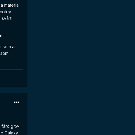
na materia
acotey
 svårt
t!!
d som är
m som
 färdig tv-
the Galaxy