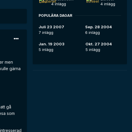
4 inlägg
4 inlägg
POPULÄRA DAGAR
Juli 23 2007
Sep. 28 2004
7 inlägg
6 inlägg
Jan. 19 2003
Okt. 27 2004
5 inlägg
5 inlägg
ner men
kulle gärna
att gå
resa som
 intresserad