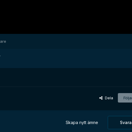
dare
r
Dela
Följ
Skapa nytt ämne
Svara