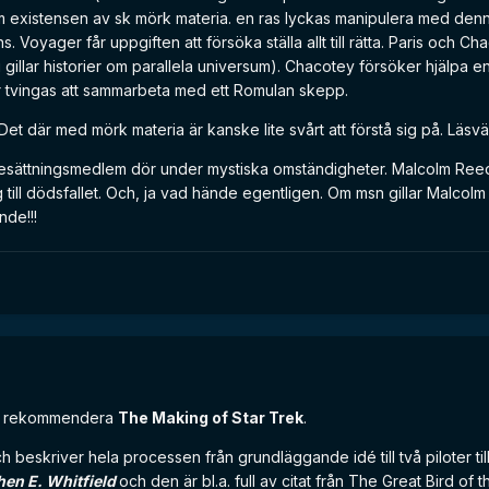
 om existensen av sk mörk materia. en ras lyckas manipulera med den
. Voyager får uppgiften att försöka ställa allt till rätta. Paris och Ch
g gillar historier om parallela universum). Chacotey försöker hjälpa en
r tvingas att sammarbeta med ett Romulan skepp.
t där med mörk materia är kanske lite svårt att förstå sig på. Läsvär
besättningsmedlem dör under mystiska omständigheter. Malcolm Ree
g till dödsfallet. Och, ja vad hände egentligen. Om msn gillar Malcol
nde!!!
ändå rekommendera
The Making of Star Trek
.
beskriver hela processen från grundläggande idé till två piloter till
hen E. Whitfield
och den är bl.a. full av citat från The Great Bird of 