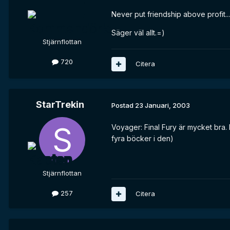
Never put friendship above profit....
Säger väl allt.=)
Stjärnflottan
720
Citera
StarTrekin
Postad
23 Januari, 2003
Voyager: Final Fury är mycket bra. D
fyra böcker i den)
Stjärnflottan
257
Citera