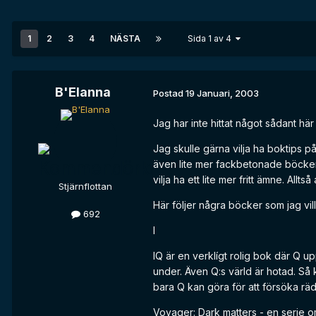
1
2
3
4
NÄSTA
Sida 1 av 4
B'Elanna
Postad
19 Januari, 2003
Jag har inte hittat något sådant hä
Jag skulle gärna vilja ha boktips 
även lite mer fackbetonade böcker g
vilja ha ett lite mer fritt ämne. Allts
Stjärnflottan
Här följer några böcker som jag vill
692
l
IQ är en verklígt rolig bok där Q u
under. Även Q:s värld är hotad. Så 
bara Q kan göra för att försöka räd
Voyager: Dark matters - en serie om