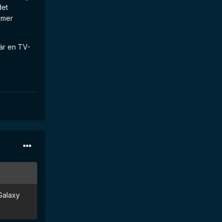
det
 mer
när en TV-
 Galaxy