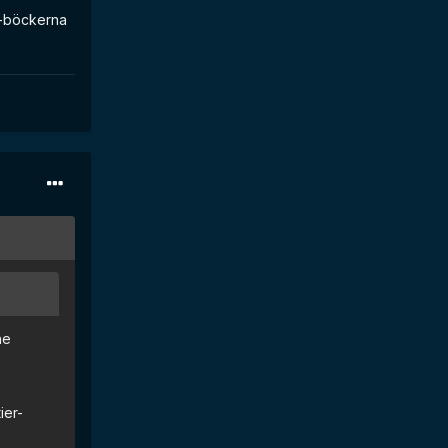
er-böckerna
he
ier-