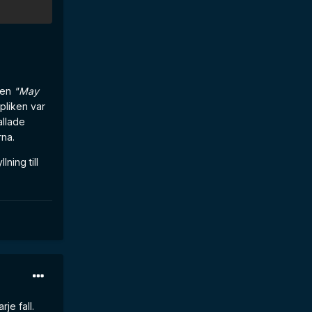
aren
"May
pliken var
allade
rna.
ning till
je fall.