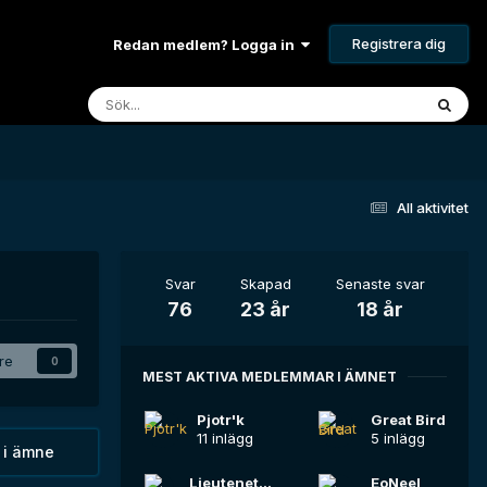
Registrera dig
Redan medlem? Logga in
All aktivitet
Svar
Skapad
Senaste svar
76
23 år
18 år
are
0
MEST AKTIVA MEDLEMMAR I ÄMNET
Pjotr'k
Great Bird
11 inlägg
5 inlägg
 i ämne
Lieutenet Lind
EoNeel