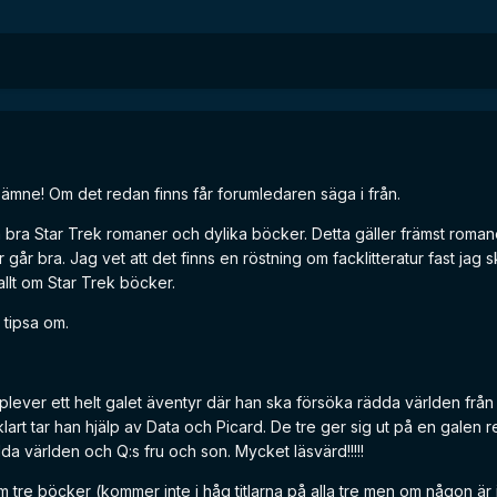
r ämne! Om det redan finns får forumledaren säga i från.
på bra Star Trek romaner och dylika böcker. Detta gäller främst roma
år bra. Jag vet att det finns en röstning om facklitteratur fast jag s
å allt om Star Trek böcker.
 tipsa om.
pplever ett helt galet äventyr där han ska försöka rädda världen från 
klart tar han hjälp av Data och Picard. De tre ger sig ut på en galen 
da världen och Q:s fru och son. Mycket läsvärd!!!!!
 tre böcker (kommer inte i håg titlarna på alla tre men om någon är