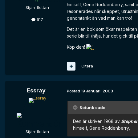
himself, Gene Roddenberry, samt e
Stjärnflottan
resonerades när skeppet, utrustnin
genomtänkt än vad man kan tro!
617
Det är en bok som ökar respekten f
serie blir till (nåja, hur det gick till 
Köp den!
Citera
Essray
Postad
19 Januari, 2003
Sotunk sade:
Den är skriven 1968 av
Stephen
himself, Gene Roddenberry,
Stjärnflottan