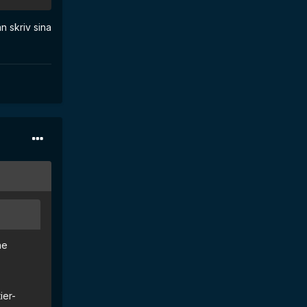
an skriv sina
he
ier-