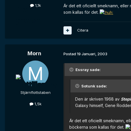
1,1k
Är det ett oficiellt smeknamn, elle
som kallas för det.
Citera
Morn
Postad
19 Januari, 2003
Essray sade:
Sotunk sade:
Stjärnflottstaben
Den är skriven 1968 av
Step
1,5k
Galaxy himself, Gene Rodde
Är det ett oficiellt smeknamn, el
böckerna som kallas för det.