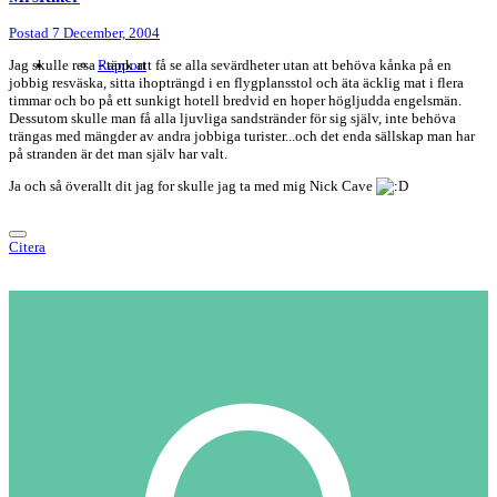
Postad
7 December, 2004
Jag skulle resa - tänk att få se alla sevärdheter utan att behöva kånka på en
Rapport
jobbig resväska, sitta ihopträngd i en flygplansstol och äta äcklig mat i flera
timmar och bo på ett sunkigt hotell bredvid en hoper högljudda engelsmän.
Dessutom skulle man få alla ljuvliga sandstränder för sig själv, inte behöva
trängas med mängder av andra jobbiga turister...och det enda sällskap man har
på stranden är det man själv har valt.
Ja och så överallt dit jag for skulle jag ta med mig Nick Cave
Citera