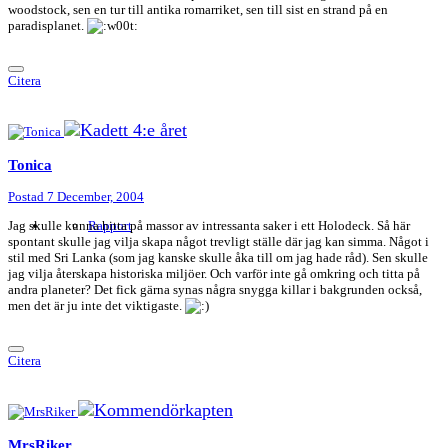
woodstock, sen en tur till antika romarriket, sen till sist en strand på en
paradisplanet.
Citera
Tonica
Postad
7 December, 2004
Jag skulle kunna hitta på massor av intressanta saker i ett Holodeck. Så här
Rapport
spontant skulle jag vilja skapa något trevligt ställe där jag kan simma. Något i
stil med Sri Lanka (som jag kanske skulle åka till om jag hade råd). Sen skulle
jag vilja återskapa historiska miljöer. Och varför inte gå omkring och titta på
andra planeter? Det fick gärna synas några snygga killar i bakgrunden också,
men det är ju inte det viktigaste.
Citera
MrsRiker