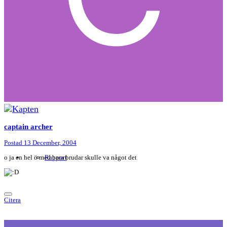
captain archer
Postad
13 December, 2004
o ja en hel ö med bara brudar skulle va något det
Rapport
Citera