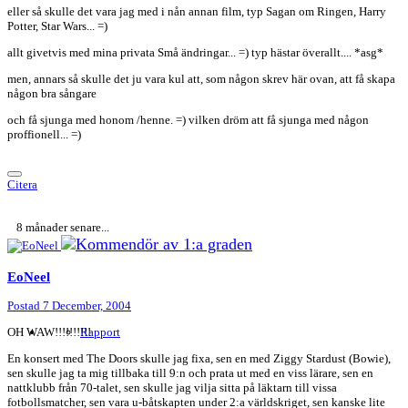
eller så skulle det vara jag med i nån annan film, typ Sagan om Ringen, Harry
Potter, Star Wars... =)
allt givetvis med mina privata Små ändringar... =) typ hästar överallt.... *asg*
men, annars så skulle det ju vara kul att, som någon skrev här ovan, att få skapa
någon bra sångare
och få sjunga med honom /henne. =) vilken dröm att få sjunga med någon
proffionell... =)
Citera
8 månader senare...
EoNeel
Postad
7 December, 2004
OH WAW!!!!!!!!!!
Rapport
En konsert med The Doors skulle jag fixa, sen en med Ziggy Stardust (Bowie),
sen skulle jag ta mig tillbaka till 9:n och prata ut med en viss lärare, sen en
nattklubb från 70-talet, sen skulle jag vilja sitta på läktarn till vissa
fotbollsmatcher, sen vara u-båtskapten under 2:a världskriget, sen kanske lite