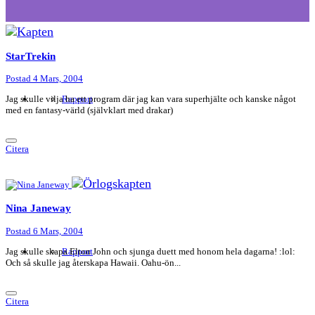
StarTrekin
Postad
4 Mars, 2004
Jag skulle vilja ha ett program där jag kan vara superhjälte och kanske något
Rapport
med en fantasy-värld (självklart med drakar)
Citera
Nina Janeway
Postad
6 Mars, 2004
Jag skulle skapa Elton John och sjunga duett med honom hela dagarna! :lol:
Rapport
Och så skulle jag återskapa Hawaii. Oahu-ön...
Citera