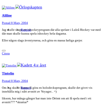
Aliline
Postad
8 Mars, 2004
Jag skulle skapa ett ishockeyprogram där alla spelare i Luleå Hockey var med
Rapport
där man skulle kunna spela ishockey hela dagarna.
Eller någon slags äventyrsresa, och göra en massa farliga grejer.
Citera
Tintolin
Postad
8 Mars, 2004
Om Jag skulle kunna få göra en holodecksprogram, skulle det givet vis
Rapport
innehålla mig i nått avsnitt av Voyager... =)
liksom, hur många gånger har man inte Drömt om att få spela med i ett
avsnitt??? *skrattar*