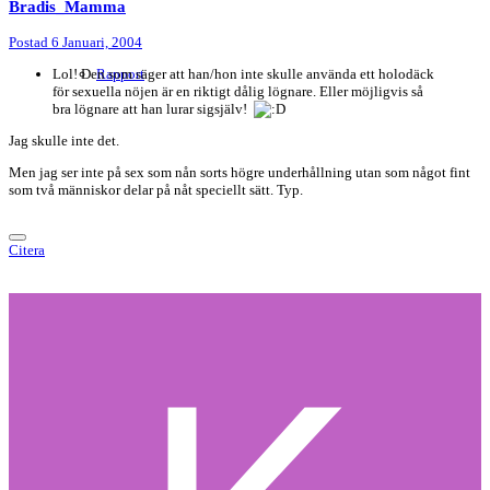
Bradis_Mamma
Postad
6 Januari, 2004
Lol! Den som säger att han/hon inte skulle använda ett holodäck
Rapport
för sexuella nöjen är en riktigt dålig lögnare. Eller möjligvis så
bra lögnare att han lurar sigsjälv!
Jag skulle inte det.
Men jag ser inte på sex som nån sorts högre underhållning utan som något fint
som två människor delar på nåt speciellt sätt. Typ.
Citera