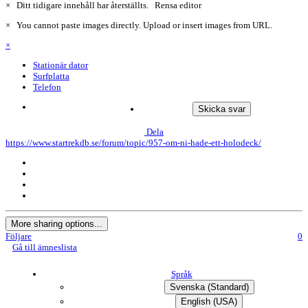
×
Ditt tidigare innehåll har återställts.
Rensa editor
×
You cannot paste images directly. Upload or insert images from URL.
×
Stationär dator
Surfplatta
Telefon
Skicka svar
Dela
https://www.startrekdb.se/forum/topic/957-om-ni-hade-ett-holodeck/
More sharing options...
Följare
0
Gå till ämneslista
Språk
Svenska (Standard)
English (USA)