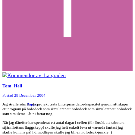
Tom_Hell
Postad
29 December, 2004
Jag skulle som första projekt testa Enterprise dator-kapacitet genom att skapa
Rapport
ett program på holodeck som simulerar ett holodeck som simulerar ett holodeck
som simulerar... Ja ni fattar nog.
När jag därefter har spenderat ett antal dagar i cellen (för försök att sabotera
stjärnflottans flaggskepp) skulle jag helt enkelt leva ut varenda fantasi jag
skulle komma på! Förmodligen skulle jag bli en holodeck-junkie ;)