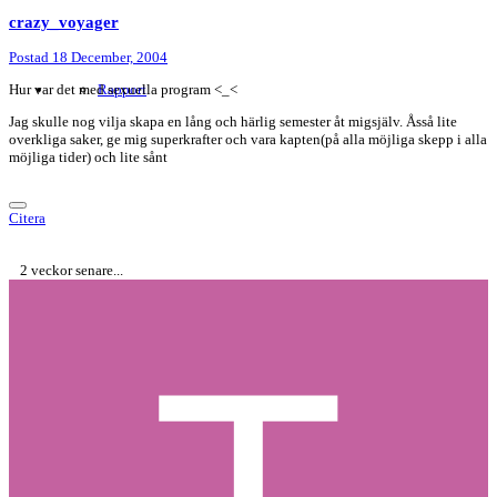
crazy_voyager
Postad
18 December, 2004
Hur var det med sexuella program <_<
Rapport
Jag skulle nog vilja skapa en lång och härlig semester åt migsjälv. Åsså lite
overkliga saker, ge mig superkrafter och vara kapten(på alla möjliga skepp i alla
möjliga tider) och lite sånt
Citera
2 veckor senare...