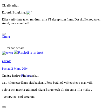
Ok allvarligt.
Ett ord: Borgking.
Eller varför inte ta en rundtur i alla ST skepp som finns. Det skulle nog ta en
stund, men vore kul!
Citera
1 månad senare...
zerox
Postad
2 Mars, 2004
Om jag hade ett holo deck....
Rapport
aa... kilometer långa skidbackar.... Föra befäl på vilket skepp man vill..
och ta och mucka gräl med några Borger och bli sin egna lilla hjälte-.
- computer , end program