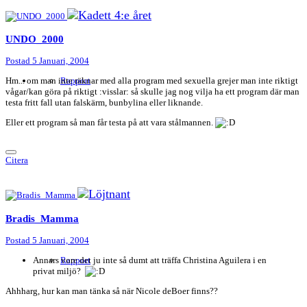
UNDO_2000
Postad
5 Januari, 2004
Hm... om man inte räknar med alla program med sexuella grejer man inte riktigt
Rapport
vågar/kan göra på riktigt :visslar: så skulle jag nog vilja ha ett program där man
testa fritt fall utan falskärm, bunbylina eller liknande.
Eller ett program så man får testa på att vara stålmannen.
Citera
Bradis_Mamma
Postad
5 Januari, 2004
Annars vore det ju inte så dumt att träffa Christina Aguilera i en
Rapport
privat miljö?
Ahhharg, hur kan man tänka så när Nicole deBoer finns??