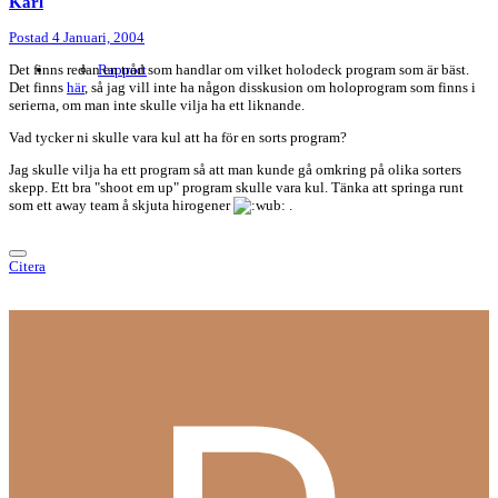
Karl
Postad
4 Januari, 2004
Det finns redan en tråd som handlar om vilket holodeck program som är bäst.
Rapport
Det finns
här
, så jag vill inte ha någon disskusion om holoprogram som finns i
serierna, om man inte skulle vilja ha ett liknande.
Vad tycker ni skulle vara kul att ha för en sorts program?
Jag skulle vilja ha ett program så att man kunde gå omkring på olika sorters
skepp. Ett bra "shoot em up" program skulle vara kul. Tänka att springa runt
som ett away team å skjuta hirogener
.
Citera