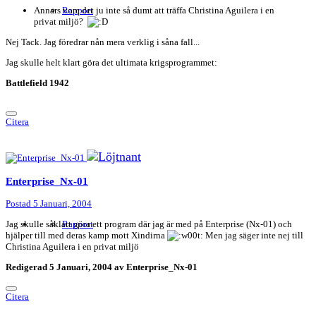
Annars vore det ju inte så dumt att träffa Christina Aguilera i en
Rapport
privat miljö?
Nej Tack. Jag föredrar nån mera verklig i såna fall...
Jag skulle helt klart göra det ultimata krigsprogrammet:
Battlefield 1942
Citera
Enterprise_Nx-01
Postad
5 Januari, 2004
Jag skulle såklart göra ett program där jag är med på Enterprise (Nx-01) och
Rapport
hjälper till med deras kamp mott Xindirna
Men jag säger inte nej till
Christina Aguilera i en privat miljö
Redigerad
5 Januari, 2004
av Enterprise_Nx-01
Citera