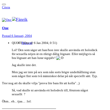
Citera
One
Postad
6 Januari, 2004
QUOTE (One @ 6 Jan 2004, 0:51)
Rapport
Lol! Den som säger att han/hon inte skulle använda ett holodäck
för sexuella nöjen är en riktigt dålig lögnare. Eller möjligvis så
bra lögnare att han lurar sigsjälv!
Jag skulle inte det.
Men jag ser inte på sex som nån sorts högre underhållning utan
som något fint som två människor delar på nåt speciellt sätt. Typ.
Tror nog att du skulle vilja "prova lite bara för att kolla". ;)
Så, vad skulle ni använda ett holodeck till, förutom något
sexuellt ?
Öhm... eh... tjaa.... :lol:
-------------------------------------------------------