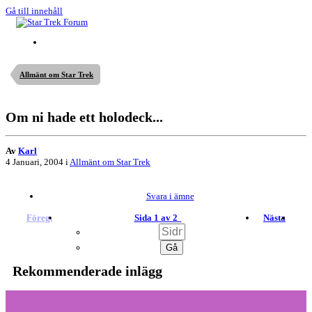
Gå till innehåll
Allmänt om Star Trek
Om ni hade ett holodeck...
Av
Karl
4 Januari, 2004
i
Allmänt om Star Trek
Svara i ämne
Föreg.
Sida 1 av 2
Nästa
Rekommenderade inlägg