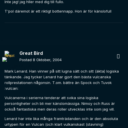
Inte jag! jag hller med dig till fullo.
T'pol däremot är ett riktigt bottennapp. Hon är för känslofull
Great Bird
Postad
8 Oktober, 2004
Mark Lenard. Han vinner på sitt lugna sätt och sitt (äkta) logiska
tänkande. Jag tycker Lenard har gjort den bästa vulcanska
rollprestationen någonsin. T.om. bättre än Spock och Tuvok
:vulcan:
Vulcanerna i serierna tenderar att svika sina logiska
personligheter och bli mer känslomässiga. Nimoy och Russ är
också fantastiska men deras roller utvecklas inte som jag vill.
Lenard har inte lika många framträdanden och är den absoluta
urtypen för en Vulcan (och klart vulkanskast (stavning)