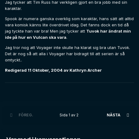
Jag tycker att Tim Russ har verkligen gjort en bra jobb med sin
karaktär.
Spook är numera ganska overklig som karaktär, hans sätt att alltid
vara komisk känns lite överdrivet idag. Det fanns dock en tid då
jag tyckte han var bra! Men jag tycker att
Tuvok har ändrat min
ide på hur en Vulcan ska vara
.
Jag tror nog att Voyager inte skulle ha klarat sig bra utan Tuvok.
Det är nog så att alla i Voyager har bidragit till att serien är så
omtyckt..
Redigerad
11 Oktober, 2004
av Kathryn Archer
FÖREG.
Sida 1 av 2
NÄSTA