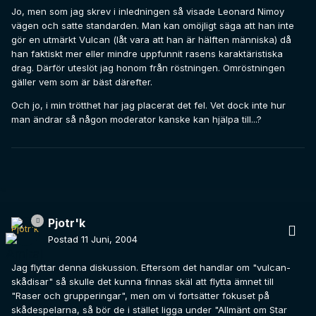
Jo, men som jag skrev i inledningen så visade Leonard Nimoy
vägen och satte standarden. Man kan omöjligt säga att han inte
gör en utmärkt Vulcan (låt vara att han är hälften människa) då
han faktiskt mer eller mindre uppfunnit rasens karaktäristiska
drag. Därför uteslöt jag honom från röstningen. Omröstningen
gäller vem som är bäst därefter.
Och jo, i min trötthet har jag placerat det fel. Vet dock inte hur
man ändrar så någon moderator kanske kan hjälpa till...?
Pjotr'k
Postad
11 Juni, 2004
Jag flyttar denna diskussion. Eftersom det handlar om "vulcan-
skådisar" så skulle det kunna finnas skäl att flytta ämnet till
"Raser och grupperingar", men om vi fortsätter fokuset på
skådespelarna, så bör de i stället ligga under "Allmänt om Star