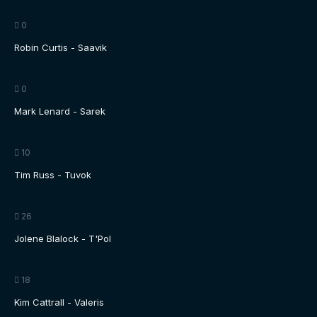
0
Robin Curtis - Saavik
0
Mark Lenard - Sarek
10
Tim Russ - Tuvok
26
Jolene Blalock - T'Pol
18
Kim Cattrall - Valeris