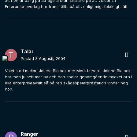
att hon är dålig på att agera utan snarare på att Vulcans i
Enterprise överlag har framställts på ett, enligt mig, felaktigt sätt.
Talar
Postad
3 Augusti, 2004
Valet stod mellan Jolene Blalock och Mark Lenard. Jolene Blalock
har man ju sett mer av och hon spelar genomgående mycket bra i
alla enterpriseavsitt så på ren skådespelarprestation vinner nog
hon.
Ranger