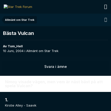
Allmänt om Star Trek
Bästa Vulcan
Av
Tom_Hell
10 Juni, 2004
i
Allmänt om Star Trek
Svara i ämne
Nimoy visade vägen, men vem är näst bäst på att
spela Vulcan?
1.
Kirstie Alley - Saavik