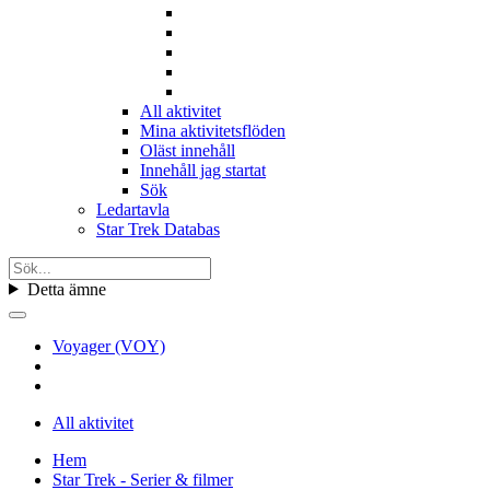
All aktivitet
Mina aktivitetsflöden
Oläst innehåll
Innehåll jag startat
Sök
Ledartavla
Star Trek Databas
Detta ämne
Voyager (VOY)
All aktivitet
Hem
Star Trek - Serier & filmer