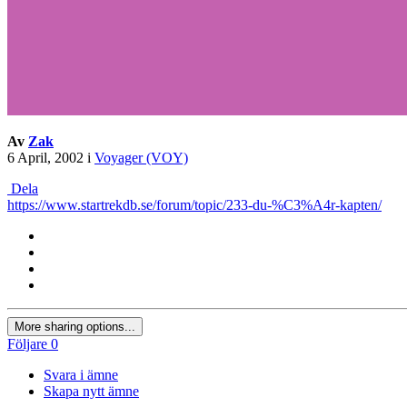
Av
Zak
6 April, 2002
i
Voyager (VOY)
Dela
https://www.startrekdb.se/forum/topic/233-du-%C3%A4r-kapten/
More sharing options...
Följare
0
Svara i ämne
Skapa nytt ämne