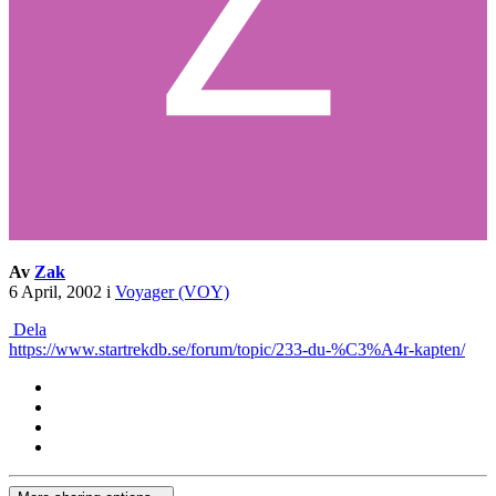
Av
Zak
6 April, 2002
i
Voyager (VOY)
Dela
https://www.startrekdb.se/forum/topic/233-du-%C3%A4r-kapten/