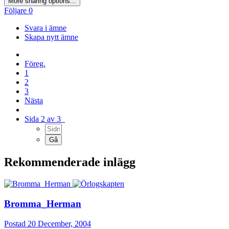
More sharing options...
Följare
0
Svara i ämne
Skapa nytt ämne
Föreg.
1
2
3
Nästa
Sida 2 av 3
Rekommenderade inlägg
Bromma_Herman
Postad
20 December, 2004