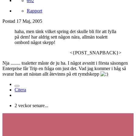
692
Rapport
Postad
17 Maj, 2005
haha, men tänk vilket spring det skulle bli för att fylla
på dem! har aldrig sett någon nära, allmän toalett
ombord något skepp!
<{POST_SNAPBACK}>
Nja ........ toaletter måste de ju ha. I något avsnitt i första säsongen
Enterprise får Trip en fråga om just det. Vad jag kommer i håg så
svarar han att nästan allt åtevinns på ett rymdskepp
Citera
2 veckor senare...