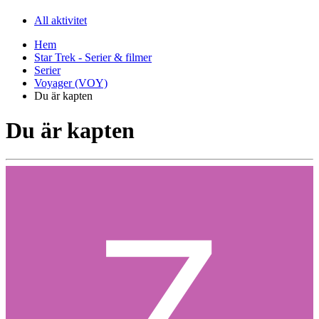
All aktivitet
Hem
Star Trek - Serier & filmer
Serier
Voyager (VOY)
Du är kapten
Du är kapten