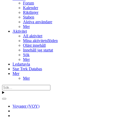
Forum
Kalender
Riktlinjer
Staben
Aktiva användare
Mer
Aktivitet
All aktivitet
Mina aktivitetsflöden
Oläst innehåll
Innehåll jag startat
Sök
Mer
Ledartavla
Star Trek Databas
Mer
Mer
Voyager (VOY)