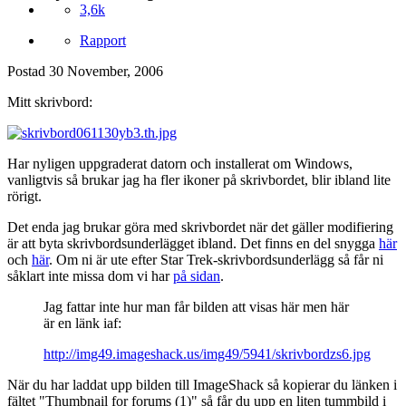
3,6k
Rapport
Postad
30 November, 2006
Mitt skrivbord:
Har nyligen uppgraderat datorn och installerat om Windows,
vanligtvis så brukar jag ha fler ikoner på skrivbordet, blir ibland lite
rörigt.
Det enda jag brukar göra med skrivbordet när det gäller modifiering
är att byta skrivbordsunderlägget ibland. Det finns en del snygga
här
och
här
. Om ni är ute efter Star Trek-skrivbordsunderlägg så får ni
såklart inte missa dom vi har
på sidan
.
Jag fattar inte hur man får bilden att visas här men här
är en länk iaf:
http://img49.imageshack.us/img49/5941/skrivbordzs6.jpg
När du har laddat upp bilden till ImageShack så kopierar du länken i
fältet "Thumbnail for forums (1)" så får du upp en liten tummbild i