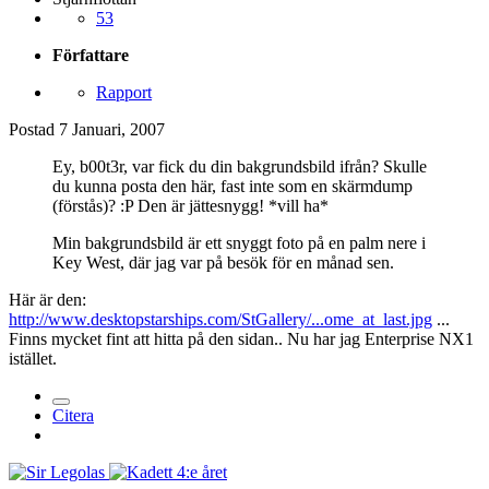
53
Författare
Rapport
Postad
7 Januari, 2007
Ey, b00t3r, var fick du din bakgrundsbild ifrån? Skulle
du kunna posta den här, fast inte som en skärmdump
(förstås)? :P Den är jättesnygg! *vill ha*
Min bakgrundsbild är ett snyggt foto på en palm nere i
Key West, där jag var på besök för en månad sen.
Här är den:
http://www.desktopstarships.com/StGallery/...ome_at_last.jpg
...
Finns mycket fint att hitta på den sidan.. Nu har jag Enterprise NX1
istället.
Citera