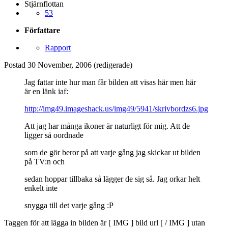
Stjärnflottan
53
Författare
Rapport
Postad
30 November, 2006
(redigerade)
Jag fattar inte hur man får bilden att visas här men här
är en länk iaf:
http://img49.imageshack.us/img49/5941/skrivbordzs6.jpg
Att jag har många ikoner är naturligt för mig. Att de
ligger så oordnade
som de gör beror på att varje gång jag skickar ut bilden
på TV:n och
sedan hoppar tillbaka så lägger de sig så. Jag orkar helt
enkelt inte
snygga till det varje gång :P
Taggen för att lägga in bilden är [ IMG ] bild url [ / IMG ] utan