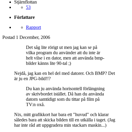
Stjärnflottan
53
Författare
Rapport
Postad
1 December, 2006
Det såg lite rörigt ut men jag kan se på
vilka program du använder att du inte är
helt vilse i en dator, men att använda bmp-
bilder känns lite 90-tal ;)
Nejdå, jag kan en hel del med datorer. Och BMP? Det
är ju en JPG-bild!!?
Du kan ju använda horisontell förlängning
av skrivbordet istället. Då han du använda
datorn samtidigt som du tittar på film på
TV:n oxå.
Nix, mitt grafikkort har bara ett "huvud" och klarar
således bara att skicka bilden till en utkälla i taget. (Jag
har inte råd att uppgradera min stackars maskin...)