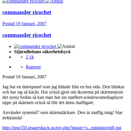
commander ricochet
Postad
19 Januari, 2007
commander ricochet
Stjärnflottans säkerhetsbyrå
2,1k
Rapport
Postad
19 Januari, 2007
Jag har en datorpanel som jag hittade från en bra sida. Den blinkar
och har sig så käckt. Har också gjort om ikonerna på skärmen(om
det syns) Sedan så kan man har sin starfleet-windowsmediaplayer
uppe på skärmen också så blir det ännu maffigare.
Använder system47 som skärmsläckare. Den är maffig tung! Star
trekkänsla!
http://img350.imageshack.us/my.php?image=s...mindatorxh8.jpg