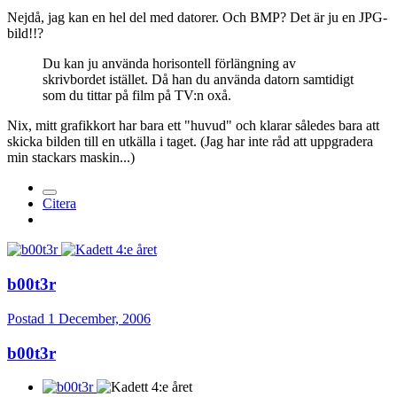
Nejdå, jag kan en hel del med datorer. Och BMP? Det är ju en JPG-
bild!!?
Du kan ju använda horisontell förlängning av
skrivbordet istället. Då han du använda datorn samtidigt
som du tittar på film på TV:n oxå.
Nix, mitt grafikkort har bara ett "huvud" och klarar således bara att
skicka bilden till en utkälla i taget. (Jag har inte råd att uppgradera
min stackars maskin...)
Citera
b00t3r
Postad
1 December, 2006
b00t3r