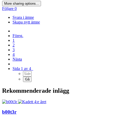
More sharing options...
Följare
0
Svara i ämne
Skapa nytt ämne
Föreg.
1
2
3
4
Nästa
Sida 1 av 4
Rekommenderade inlägg
b00t3r