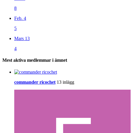
8
Feb. 4
5
Mars 13
4
Mest aktiva medlemmar i ämnet
commander ricochet
13 inlägg