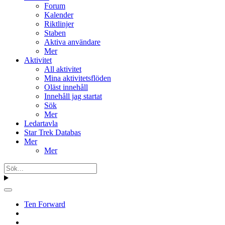
Forum
Kalender
Riktlinjer
Staben
Aktiva användare
Mer
Aktivitet
All aktivitet
Mina aktivitetsflöden
Oläst innehåll
Innehåll jag startat
Sök
Mer
Ledartavla
Star Trek Databas
Mer
Mer
Ten Forward