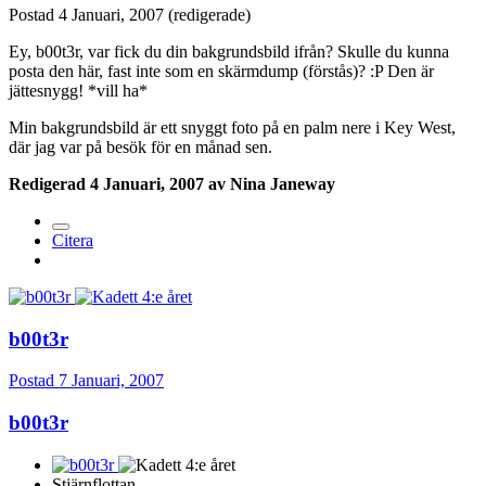
Postad
4 Januari, 2007
(redigerade)
Ey, b00t3r, var fick du din bakgrundsbild ifrån? Skulle du kunna
posta den här, fast inte som en skärmdump (förstås)? :P Den är
jättesnygg! *vill ha*
Min bakgrundsbild är ett snyggt foto på en palm nere i Key West,
där jag var på besök för en månad sen.
Redigerad
4 Januari, 2007
av Nina Janeway
Citera
b00t3r
Postad
7 Januari, 2007
b00t3r
Stjärnflottan