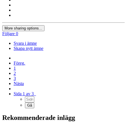
More sharing options...
Följare
0
Svara i ämne
Skapa nytt ämne
Föreg.
1
2
3
Nästa
Sida 1 av 3
Rekommenderade inlägg