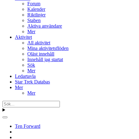
Forum
Kalender
Riktlinjer
Staben
Aktiva användare
Mer
Aktivitet
All aktivitet
Mina aktivitetsflöden
Oläst innehåll
Innehåll jag startat
Sök
Mer
Ledartavla
Star Trek Databas
Mer
Mer
Ten Forward