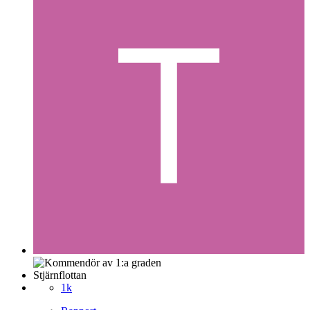
Stjärnflottan
1k