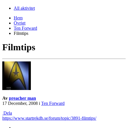
All aktivitet
Hem
Övrigt
Ten Forward
Filmtips
Filmtips
Av
preacher man
17 December, 2008
i
Ten Forward
Dela
https://www.startrekdb.se/forum/topic/3891-filmtips/