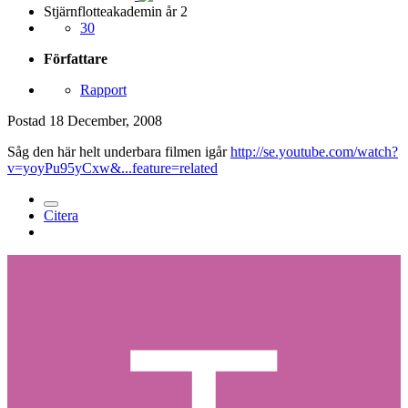
Stjärnflotteakademin år 2
30
Författare
Rapport
Postad
18 December, 2008
Såg den här helt underbara filmen igår
http://se.youtube.com/watch?
v=yoyPu95yCxw&...feature=related
Citera