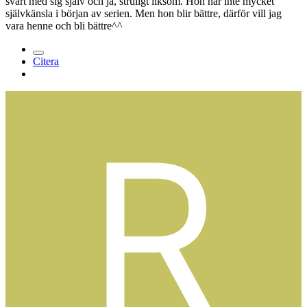
svårt med sig själv och ja, struligt liksom. Hon har inte mycket
självkänsla i början av serien. Men hon blir bättre, därför vill jag
vara henne och bli bättre^^
Citera