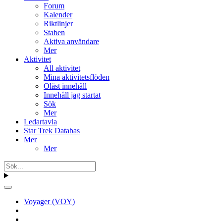
Forum
Kalender
Riktlinjer
Staben
Aktiva användare
Mer
Aktivitet
All aktivitet
Mina aktivitetsflöden
Oläst innehåll
Innehåll jag startat
Sök
Mer
Ledartavla
Star Trek Databas
Mer
Mer
Voyager (VOY)