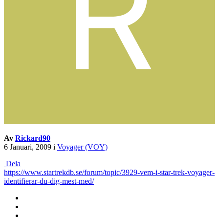
Av
Rickard90
6 Januari, 2009
i
Voyager (VOY)
Dela
https://www.startrekdb.se/forum/topic/3929-vem-i-star-trek-voyager-
identifierar-du-dig-mest-med/