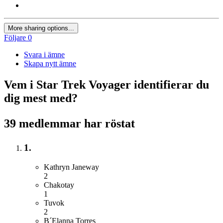
More sharing options...
Följare
0
Svara i ämne
Skapa nytt ämne
Vem i Star Trek Voyager identifierar du
dig mest med?
39 medlemmar har röstat
1.
Kathryn Janeway
2
Chakotay
1
Tuvok
2
B´Elanna Torres