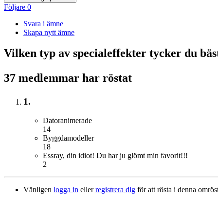
Följare
0
Svara i ämne
Skapa nytt ämne
Vilken typ av specialeffekter tycker du b
37 medlemmar har röstat
1.
Datoranimerade
14
Byggdamodeller
18
Essray, din idiot! Du har ju glömt min favorit!!!
2
Vänligen
logga in
eller
registrera dig
för att rösta i denna omrös