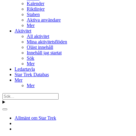
Kalender
Riktlinjer
Staben
Aktiva användare
Mer
Aktivitet
All aktivitet
Mina aktivitetsflöden
Oläst innehåll
Innehåll jag startat
Sök
Mer
Ledartavla
Star Trek Databas
Mer
Mer
Allmänt om Star Trek