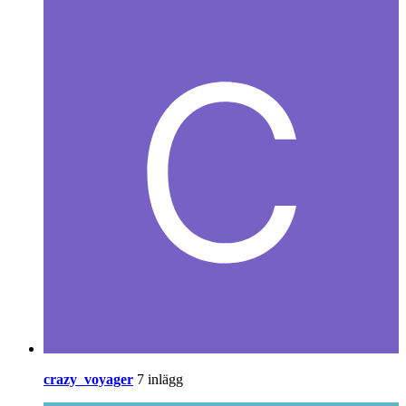
crazy_voyager
7 inlägg