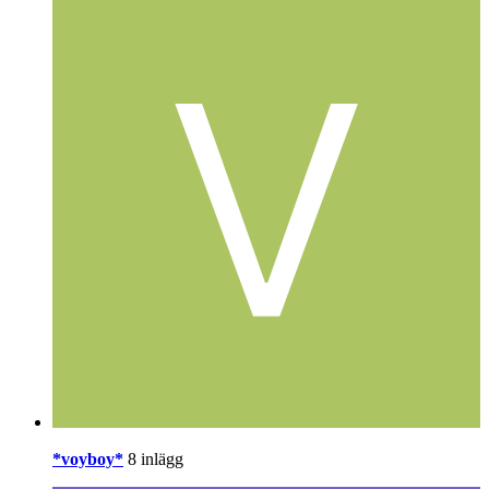
*voyboy*
8 inlägg