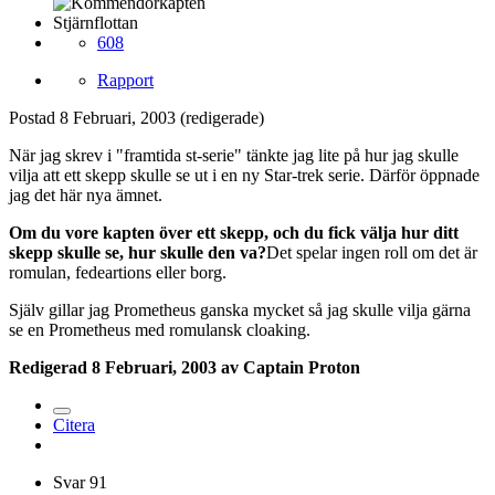
Stjärnflottan
608
Rapport
Postad
8 Februari, 2003
(redigerade)
När jag skrev i "framtida st-serie" tänkte jag lite på hur jag skulle
vilja att ett skepp skulle se ut i en ny Star-trek serie. Därför öppnade
jag det här nya ämnet.
Om du vore kapten över ett skepp, och du fick välja hur ditt
skepp skulle se, hur skulle den va?
Det spelar ingen roll om det är
romulan, fedeartions eller borg.
Själv gillar jag Prometheus ganska mycket så jag skulle vilja gärna
se en Prometheus med romulansk cloaking.
Redigerad
8 Februari, 2003
av Captain Proton
Citera
Svar
91