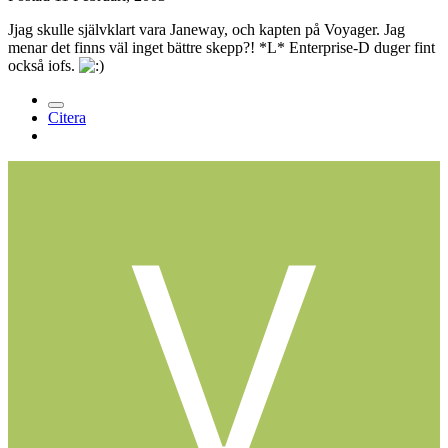
Jjag skulle självklart vara Janeway, och kapten på Voyager. Jag
menar det finns väl inget bättre skepp?! *L* Enterprise-D duger fint
också iofs.
Citera