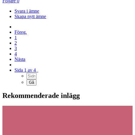
Följare
0
Svara i ämne
Skapa nytt ämne
Föreg.
1
2
3
4
Nästa
Sida 1 av 4
Rekommenderade inlägg