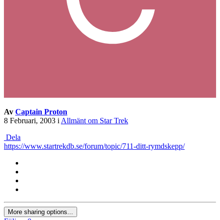
Av
Captain Proton
8 Februari, 2003
i
Allmänt om Star Trek
Dela
https://www.startrekdb.se/forum/topic/711-ditt-rymdskepp/
More sharing options...