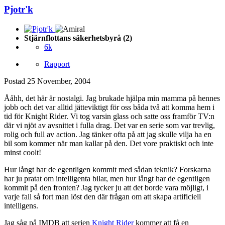
Pjotr'k
Stjärnflottans säkerhetsbyrå (2)
6k
Rapport
Postad
25 November, 2004
Ååhh, det här är nostalgi. Jag brukade hjälpa min mamma på hennes
jobb och det var alltid jätteviktigt för oss båda två att komma hem i
tid för Knight Rider. Vi tog varsin glass och satte oss framför TV:n
där vi njöt av avsnittet i fulla drag. Det var en serie som var trevlig,
rolig och full av action. Jag tänker ofta på att jag skulle vilja ha en
bil som kommer när man kallar på den. Det vore praktiskt och inte
minst coolt!
Hur långt har de egentligen kommit med sådan teknik? Forskarna
har ju pratat om intelligenta bilar, men hur långt har de egentligen
kommit på den fronten? Jag tycker ju att det borde vara möjligt, i
varje fall så fort man löst den där frågan om att skapa artificiell
intelligens.
Jag såg på IMDB att serien
Knight Rider
kommer att få en