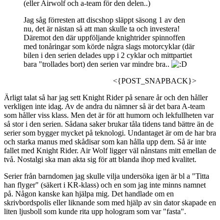
(eller Airwolf och a-team för den delen..)
Jag såg förresten att discshop släppt säsong 1 av den
nu, det är nästan så att man skulle ta och investera!
Däremot den där uppföljande knightrider spinnoffen
med tonåringar som körde några slags motorcyklar (där
bilen i den serien delades upp i 2 cyklar och mittpartiet
bara "trollades bort) den serien var mindre bra..
<{POST_SNAPBACK}>
Ärligt talat så har jag sett Knight Rider på senare år och den håller
verkligen inte idag. Av de andra du nämner så är det bara A-team
som håller viss klass. Men det är för att humorn och lekfullheten var
så stor i den serien. Sådana saker brukar tåla tidens tand bättre än de
serier som bygger mycket på teknologi. Undantaget är om de har bra
och starka manus med skådisar som kan hålla upp dem. Så är inte
fallet med Knight Rider. Air Wolf ligger väl nånstans mitt emellan de
två. Nostalgi ska man akta sig för att blanda ihop med kvalitet.
Serier från barndomen jag skulle vilja undersöka igen är bl a "Titta
han flyger" (säkert i KR-klass) och en som jag inte minns namnet
på. Någon kanske kan hjälpa mig. Det handlade om en
skrivbordspolis eller liknande som med hjälp av sin dator skapade en
liten ljusboll som kunde rita upp hologram som var "fasta".