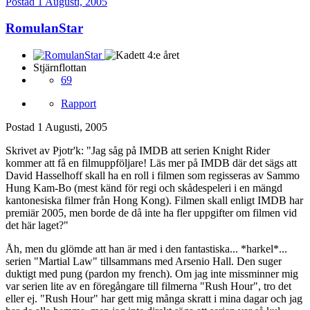
Postad
1 Augusti, 2005
RomulanStar
Stjärnflottan
69
Rapport
Postad
1 Augusti, 2005
Skrivet av Pjotr'k: "Jag såg på IMDB att serien Knight Rider
kommer att få en filmuppföljare! Läs mer på IMDB där det sägs att
David Hasselhoff skall ha en roll i filmen som regisseras av Sammo
Hung Kam-Bo (mest känd för regi och skådespeleri i en mängd
kantonesiska filmer från Hong Kong). Filmen skall enligt IMDB har
premiär 2005, men borde de då inte ha fler uppgifter om filmen vid
det här laget?"
Åh, men du glömde att han är med i den fantastiska... *harkel*...
serien "Martial Law" tillsammans med Arsenio Hall. Den suger
duktigt med pung (pardon my french). Om jag inte missminner mig
var serien lite av en föregångare till filmerna "Rush Hour", tro det
eller ej. "Rush Hour" har gett mig många skratt i mina dagar och jag