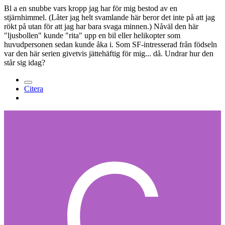
Bl a en snubbe vars kropp jag har för mig bestod av en
stjärnhimmel. (Låter jag helt svamlande här beror det inte på att jag
rökt på utan för att jag har bara svaga minnen.) Nåväl den här
"ljusbollen" kunde "rita" upp en bil eller helikopter som
huvudpersonen sedan kunde åka i. Som SF-intresserad från födseln
var den här serien givetvis jättehäftig för mig... då. Undrar hur den
står sig idag?
Citera