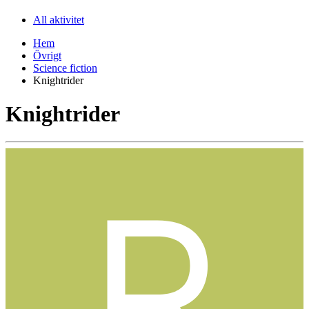
All aktivitet
Hem
Övrigt
Science fiction
Knightrider
Knightrider