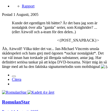
Rapport
Postad
1 Augusti, 2005
Kunde det egentligen bli bättre? Är det bara jag som är
nostalgisk över alla "gamla" serier, som Knighrider? ...
(eller Airwolf och a-team för den delen..)
<{POST_SNAPBACK}>
Åh, Airwolf! Vilka tider det var... Jan-Michael Vincents urusla
skådespeleri och hans grej med ögonen *suckar nostalgiskt*. Det
var väl innan han torskade på illergala substanser, antar jag. Har
definitivt seriösa tankar på att köpa DVD-boxarna. Nöjer mig än så
länge med att ha den faktiska signaturmelodin som mobilsignal
.
Citera
RomulanStar