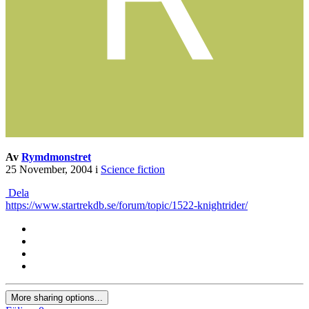
Av
Rymdmonstret
25 November, 2004
i
Science fiction
Dela
https://www.startrekdb.se/forum/topic/1522-knightrider/
More sharing options...