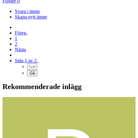
Följare
0
Svara i ämne
Skapa nytt ämne
Föreg.
1
2
Nästa
Sida 1 av 2
Rekommenderade inlägg