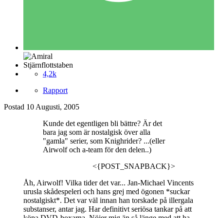
Stjärnflottstaben
4,2k
Rapport
Postad
10 Augusti, 2005
Kunde det egentligen bli bättre? Är det
bara jag som är nostalgisk över alla
"gamla" serier, som Knighrider? ...(eller
Airwolf och a-team för den delen..)
<{POST_SNAPBACK}>
Åh, Airwolf! Vilka tider det var... Jan-Michael Vincents
urusla skådespeleri och hans grej med ögonen *suckar
nostalgiskt*. Det var väl innan han torskade på illergala
substanser, antar jag. Har definitivt seriösa tankar på att
köpa DVD-boxarna. Nöjer mig än så länge med att ha