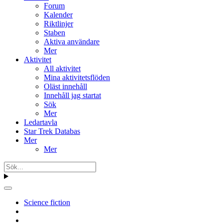
Forum
Kalender
Riktlinjer
Staben
Aktiva användare
Mer
Aktivitet
All aktivitet
Mina aktivitetsflöden
Oläst innehåll
Innehåll jag startat
Sök
Mer
Ledartavla
Star Trek Databas
Mer
Mer
Science fiction