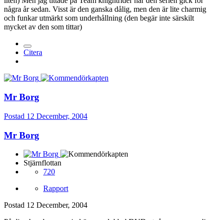
liten) Men jag tittade på Team knightrider när den serien gick för
några år sedan. Visst är den ganska dålig, men den är lite charmig
och funkar utmärkt som underhållning (den begär inte särskilt
mycket av den som tittar)
Citera
Mr Borg
Postad
12 December, 2004
Mr Borg
Stjärnflottan
720
Rapport
Postad
12 December, 2004