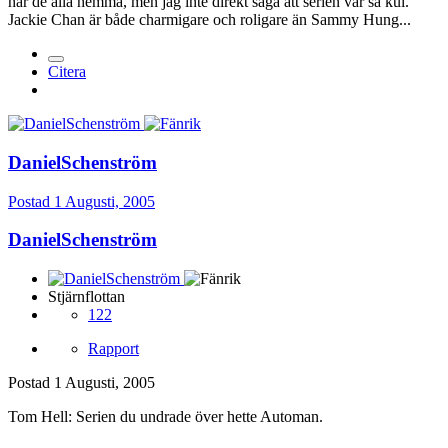
har de alla hemma, men jag inte direkt säga att serien var så kul.
Jackie Chan är både charmigare och roligare än Sammy Hung...
Citera
DanielSchenström
Postad
1 Augusti, 2005
DanielSchenström
Stjärnflottan
122
Rapport
Postad
1 Augusti, 2005
Tom Hell: Serien du undrade över hette Automan.