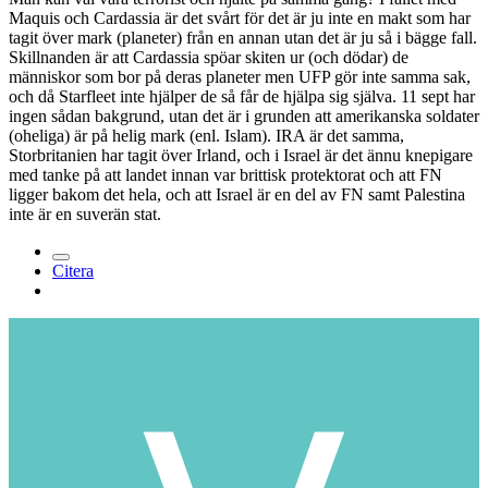
Maquis och Cardassia är det svårt för det är ju inte en makt som har
tagit över mark (planeter) från en annan utan det är ju så i bägge fall.
Skillnanden är att Cardassia spöar skiten ur (och dödar) de
människor som bor på deras planeter men UFP gör inte samma sak,
och då Starfleet inte hjälper de så får de hjälpa sig själva. 11 sept har
ingen sådan bakgrund, utan det är i grunden att amerikanska soldater
(oheliga) är på helig mark (enl. Islam). IRA är det samma,
Storbritanien har tagit över Irland, och i Israel är det ännu knepigare
med tanke på att landet innan var brittisk protektorat och att FN
ligger bakom det hela, och att Israel är en del av FN samt Palestina
inte är en suverän stat.
Citera