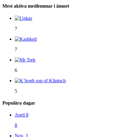
Mest aktiva medlemmar i ämnet
7
7
6
5
Populära dagar
April 8
8
Nov. 3