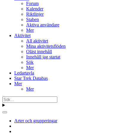
Forum
Kalender
Riktlinjer
Staben
Aktiva användare
Mer
Aktivitet
All aktivitet
Mina aktivitetsflöden
Oläst innehåll
Innehåll jag startat
Sök
Mer
Ledartavla
Star Trek Databas
Mer
Mer
Arter och grupperingar