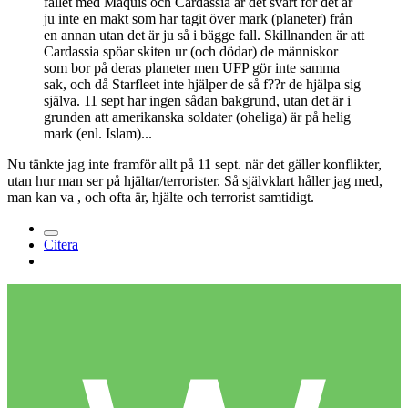
fallet med Maquis och Cardassia är det svårt för det är
ju inte en makt som har tagit över mark (planeter) från
en annan utan det är ju så i bägge fall. Skillnanden är att
Cardassia spöar skiten ur (och dödar) de människor
som bor på deras planeter men UFP gör inte samma
sak, och då Starfleet inte hjälper de så f??r de hjälpa sig
själva. 11 sept har ingen sådan bakgrund, utan det är i
grunden att amerikanska soldater (oheliga) är på helig
mark (enl. Islam)...
Nu tänkte jag inte framför allt på 11 sept. när det gäller konflikter,
utan hur man ser på hjältar/terrorister. Så självklart håller jag med,
man kan va , och ofta är, hjälte och terrorist samtidigt.
Citera