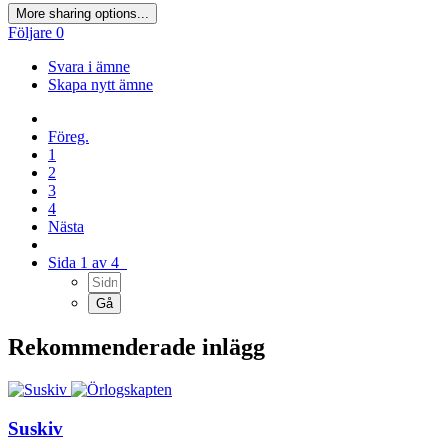
More sharing options...
Följare
0
Svara i ämne
Skapa nytt ämne
Föreg.
1
2
3
4
Nästa
Sida 1 av 4
Rekommenderade inlägg
Suskiv