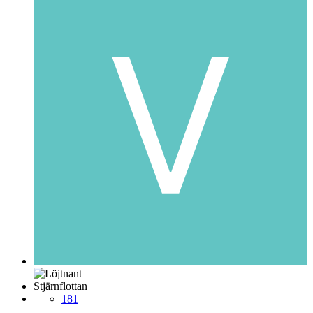
Stjärnflottan
181