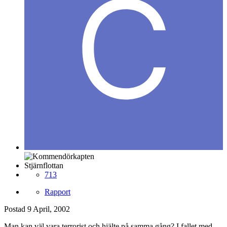
Stjärnflottan
713
Rapport
Postad
9 April, 2002
Man kan väl vara terrorist och hjälte på samma gång? I fallet med