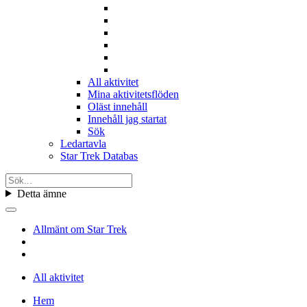
All aktivitet
Mina aktivitetsflöden
Oläst innehåll
Innehåll jag startat
Sök
Ledartavla
Star Trek Databas
Detta ämne
Allmänt om Star Trek
All aktivitet
Hem