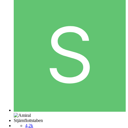
Stjärnflottstaben
4,2k