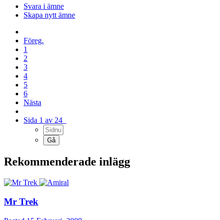
Svara i ämne
Skapa nytt ämne
Föreg.
1
2
3
4
5
6
Nästa
Sida 1 av 24
Rekommenderade inlägg
Mr Trek