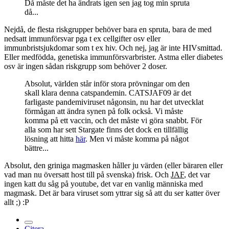
Då måste det ha ändrats igen sen jag tog min spruta
då...
Nejdå, de flesta riskgrupper behöver bara en spruta, bara de med
nedsatt immunförsvar pga t ex cellgifter osv eller
immunbristsjukdomar som t ex hiv. Och nej, jag är inte HIVsmittad.
Eller medfödda, genetiska immunförsvarbrister. Astma eller diabetes
osv är ingen sådan riskgrupp som behöver 2 doser.
Absolut, världen står inför stora prövningar om den
skall klara denna catspandemin. CATSJAF09 är det
farligaste pandemiviruset någonsin, nu har det utvecklat
förmågan att ändra synen på folk också. Vi måste
komma på ett vaccin, och det måste vi göra snabbt. För
alla som har sett Stargate finns det dock en tillfällig
lösning att hitta
här
. Men vi måste komma på något
bättre...
Absolut, den griniga magmasken håller ju värden (eller bäraren eller
vad man nu översatt host till på svenska) frisk. Och
JAF
, det var
ingen katt du såg på youtube, det var en vanlig människa med
magmask. Det är bara viruset som yttrar sig så att du ser katter över
allt ;) :P
Citera