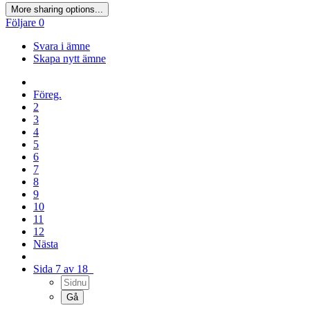
More sharing options...
Följare
0
Svara i ämne
Skapa nytt ämne
Föreg.
2
3
4
5
6
7
8
9
10
11
12
Nästa
Sida 7 av 18