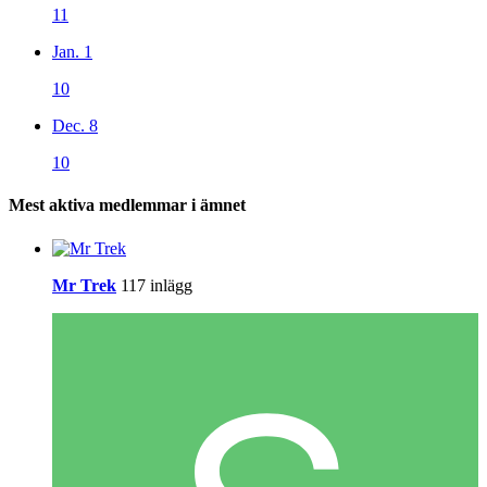
11
Jan. 1
10
Dec. 8
10
Mest aktiva medlemmar i ämnet
Mr Trek
117 inlägg