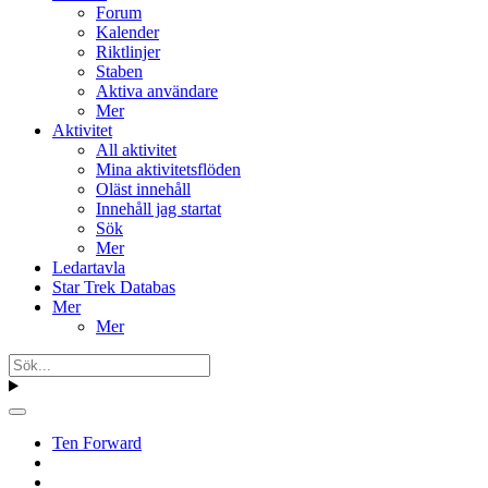
Forum
Kalender
Riktlinjer
Staben
Aktiva användare
Mer
Aktivitet
All aktivitet
Mina aktivitetsflöden
Oläst innehåll
Innehåll jag startat
Sök
Mer
Ledartavla
Star Trek Databas
Mer
Mer
Ten Forward