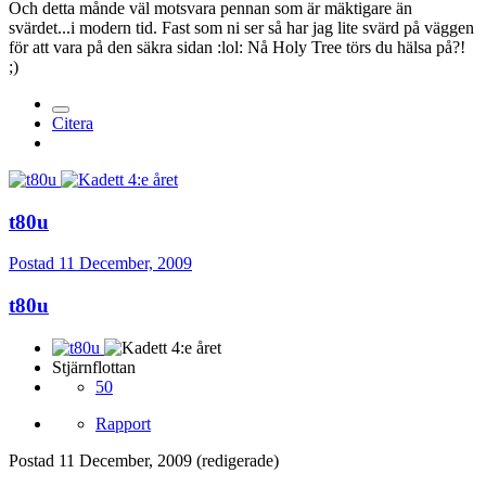
Och detta månde väl motsvara pennan som är mäktigare än
svärdet...i modern tid. Fast som ni ser så har jag lite svärd på väggen
för att vara på den säkra sidan :lol: Nå Holy Tree törs du hälsa på?!
;)
Citera
t80u
Postad
11 December, 2009
t80u
Stjärnflottan
50
Rapport
Postad
11 December, 2009
(redigerade)