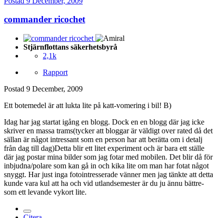
Postad
9 December, 2009
commander ricochet
Stjärnflottans säkerhetsbyrå
2,1k
Rapport
Postad
9 December, 2009
Ett botemedel är att lukta lite på katt-vomering i bil! B)
Idag har jag startat igång en blogg. Dock en en blogg där jag icke
skriver en massa trams(tycker att bloggar är väldigt over rated då det
sällan är något intressant som en person har att berätta om i detalj
från dag till dag)Detta blir ett litet experiment och är bara ett ställe
där jag postar mina bilder som jag fotar med mobilen. Det blir då för
inbjudna/polare som kan gå in och kika lite om man har fotat något
snyggt. Har just inga fotointresserade vänner men jag tänkte att detta
kunde vara kul att ha och vid utlandsemester är du ju ännu bättre-
som ett levande vykort lite.
Citera