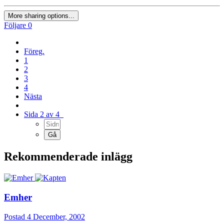
More sharing options...
Följare
0
Föreg.
1
2
3
4
Nästa
Sida 2 av 4
Rekommenderade inlägg
Emher
Postad
4 December, 2002