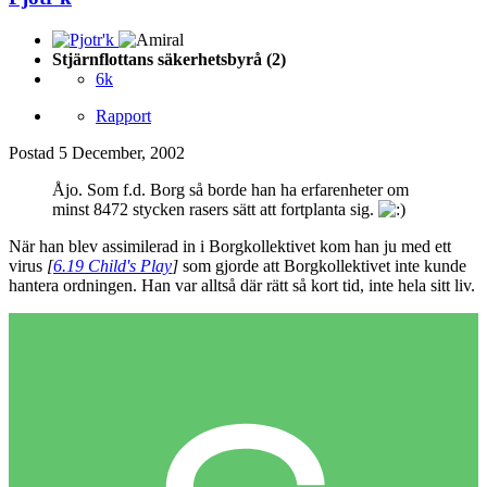
Stjärnflottans säkerhetsbyrå (2)
6k
Rapport
Postad
5 December, 2002
Åjo. Som f.d. Borg så borde han ha erfarenheter om
minst 8472 stycken rasers sätt att fortplanta sig.
När han blev assimilerad in i Borgkollektivet kom han ju med ett
virus
[
6.19 Child's Play
]
som gjorde att Borgkollektivet inte kunde
hantera ordningen. Han var alltså där rätt så kort tid, inte hela sitt liv.