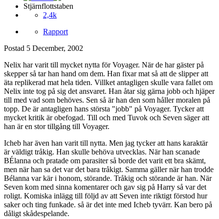
Stjärnflottstaben
2,4k
Rapport
Postad
5 December, 2002
Nelix har varit till mycket nytta för Voyager. När de har gäster på
skepper så tar han hand om dem. Han fixar mat så att de slipper att
äta replikerad mat hela tiden. Villket antagligen skulle vara fallet om
Nelix inte tog på sig det ansvaret. Han åtar sig gärna jobb och hjäper
till med vad som behöves. Sen så är han den som håller moralen på
topp. De är antagligen hans största "jobb" på Voyager. Tycker att
mycket kritik är obefogad. Till och med Tuvok och Seven säger att
han är en stor tillgång till Voyager.
Icheb har även han varit till nytta. Men jag tycker att hans karaktär
är väldigt tråkig. Han skulle behöva utvecklas. När han scanade
BÉlanna och pratade om parasiter så borde det varit ett bra skämt,
men när han sa det var det bara tråkigt. Samma gäller när han trodde
Bélanna var kär i honom, störande. Tråkig och störande är han. När
Seven kom med sinna komentarer och gav sig på Harry så var det
roligt. Komiska inlägg till följd av att Seven inte riktigt förstod hur
saker och ting funkade. så är det inte med Icheb tyvärr. Kan bero på
dåligt skådespelande.