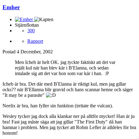
Emher
Stjärnflottan
300
Rapport
Postad
4 December, 2002
Men Icheb är helt OK. jag tyckte faktiskt att det var
rejält kul när han blev kär i B'Elanna, och sedan
intalade sig att det var hon som var kär i han. :P
Icheb är bra. Det där med B'Elanna är riktigt kul, men jag gillar
ocks?? när B'Ellanna blir gravid och hans scannar henne och säger
"It may be a parasite"
Neelix är bra, han fyller sin funktion (irritate the vulcan).
Wesley tycker jag dock alla klankar ner på alltför mycket! Han är ju
bra! Fast jag måste säga att jag gillar "The First Duty" då han
hamnar i problem. Men jag tycker att Robin Lefler är alldeles för bra
honom!