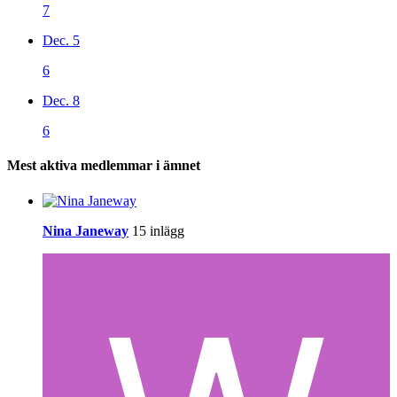
7
Dec. 5
6
Dec. 8
6
Mest aktiva medlemmar i ämnet
Nina Janeway
15 inlägg