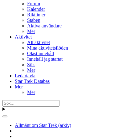
Forum
Kalender
Riktlinjer
Staben
Aktiva användare
Mer
Aktivitet
All aktivitet
Mina aktivitetsflöden
Oläst innehåll
Innehåll jag startat
Sök
Mer
Ledartavla
Star Trek Databas
Mer
Mer
Allmänt om Star Trek (arkiv)