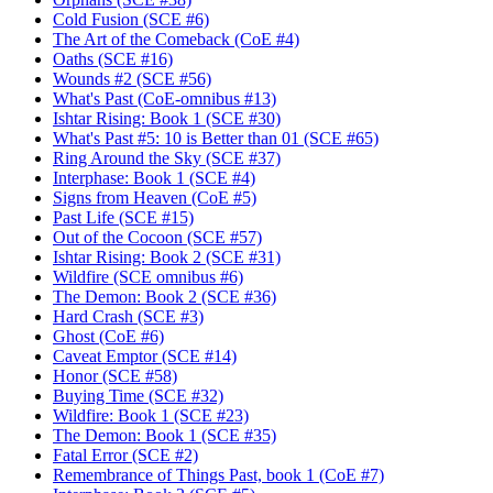
Cold Fusion (SCE #6)
The Art of the Comeback (CoE #4)
Oaths (SCE #16)
Wounds #2 (SCE #56)
What's Past (CoE-omnibus #13)
Ishtar Rising: Book 1 (SCE #30)
What's Past #5: 10 is Better than 01 (SCE #65)
Ring Around the Sky (SCE #37)
Interphase: Book 1 (SCE #4)
Signs from Heaven (CoE #5)
Past Life (SCE #15)
Out of the Cocoon (SCE #57)
Ishtar Rising: Book 2 (SCE #31)
Wildfire (SCE omnibus #6)
The Demon: Book 2 (SCE #36)
Hard Crash (SCE #3)
Ghost (CoE #6)
Caveat Emptor (SCE #14)
Honor (SCE #58)
Buying Time (SCE #32)
Wildfire: Book 1 (SCE #23)
The Demon: Book 1 (SCE #35)
Fatal Error (SCE #2)
Remembrance of Things Past, book 1 (CoE #7)