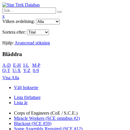
x
Vilken avdelning:
Sortera efter:
Hjälp:
Avancerad sökning
Bläddra
A-D
E-H
I-L
M-P
Q-T
U-X
Y-Z
0-9
Visa Alla
Välj bokserie
Lista författare
Lista år
Corps of Engineers (CoE / S.C.E.)
Miracle Workers (SCE omnibus #2)
Blackout (SCE #59)
Some Assembly Required (SCE #12)