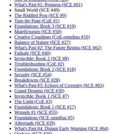
What's Past #1: Progress (SCE #61)
Small World (SCE #49)
The Riddled Post (SCE #9)
Turn the Page (CoE #1)
Foundations: Book 3 (SCE #19)
Malefictorum (SCE #50)
Creative Couplings (CoE-omnibus #10)
Balance of Nature (SCE #27)
What's Past #2: The Future Begins (SCE #62)
Failsafe (SCE #40)
Invincible: Book 2 (SCE #8)
Troubleshooting (CoE #2)
Foundations: Book 2 (SCE #18)
Security (SCE #54)
Breakdowns (SCE #28)
What's Past #3: Echoes of Coventry (SCE #63)
Grand Designs (SCE #39)
Invincible: Book 1 (SCE #7)
The Light (CoE #3)
Foundations: Book 1 (SCE #17)
Wounds #1 (SCE #55)
Foundations (SCE omnibus #5)
Aftermath (SCE #29)
What's Past #4: Distant Early Warning (SCE #64)
Orphans (SCE #38)