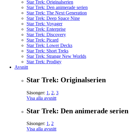
Star Trek: Originalserien
Star Trek: Den animerade serien
Star Trek: The Next Generation
Star Trek: Deep Space Nine
Star Trek: Voyager
Star Trek: Enterprise
Star Trek: Discovery
Star Trek: Picard
Star Trek: Lower Decks
Star Trek: Short Treks
Star Trek: Strange New Worlds
Star Trek: Prodigy
Avsnitt
Star Trek: Originalserien
Säsonger:
1
,
2
,
3
Visa alla avsnitt
Star Trek: Den animerade serien
Säsonger:
1
,
2
Visa alla avsnitt