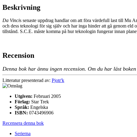
Beskrivning
Da Vinci
s senaste uppdrag handlar om att föra värdefull last till Mu A
och dess teknologi för sig själv och har inga hinder att gå genom eld oc
tillstånd. S.C.E. måste komma på hur teknologin fungerar innan planet
Recension
Denna bok har ännu ingen recension. Om du har läst boken oc
Litteratur presenterad av:
Pjotr'k
Utgiven:
Februari 2005
Förlag:
Star Trek
Språk:
Engelska
ISBN:
0743496906
Recensera denna bok
Serierna