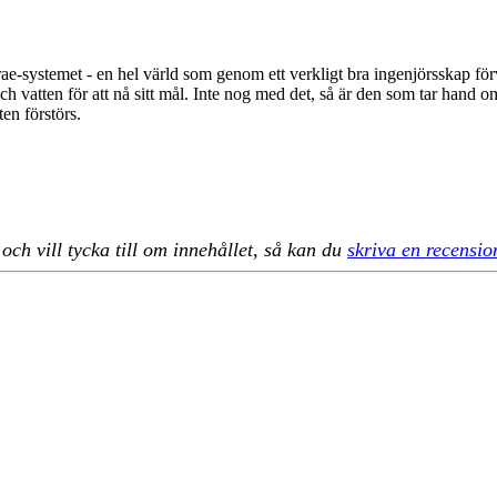
rae-systemet - en hel värld som genom ett verkligt bra ingenjörsskap för
h vatten för att nå sitt mål. Inte nog med det, så är den som tar hand om
en förstörs.
h vill tycka till om innehållet, så kan du
skriva en recensio