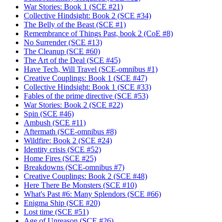
War Stories: Book 1 (SCE #21)
Collective Hindsight: Book 2 (SCE #34)
The Belly of the Beast (SCE #1)
Remembrance of Things Past, book 2 (CoE #8)
No Surrender (SCE #13)
The Cleanup (SCE #60)
The Art of the Deal (SCE #45)
Have Tech, Will Travel (SCE-omnibus #1)
Creative Couplings: Book 1 (SCE #47)
Collective Hindsight: Book 1 (SCE #33)
Fables of the prime directive (SCE #53)
War Stories: Book 2 (SCE #22)
Spin (SCE #46)
Ambush (SCE #11)
Aftermath (SCE-omnibus #8)
Wildfire: Book 2 (SCE #24)
Identity crisis (SCE #52)
Home Fires (SCE #25)
Breakdowns (SCE-omnibus #7)
Creative Couplings: Book 2 (SCE #48)
Here There Be Monsters (SCE #10)
What's Past #6: Many Splendors (SCE #66)
Enigma Ship (SCE #20)
Lost time (SCE #51)
Age of Unreason (SCE #26)