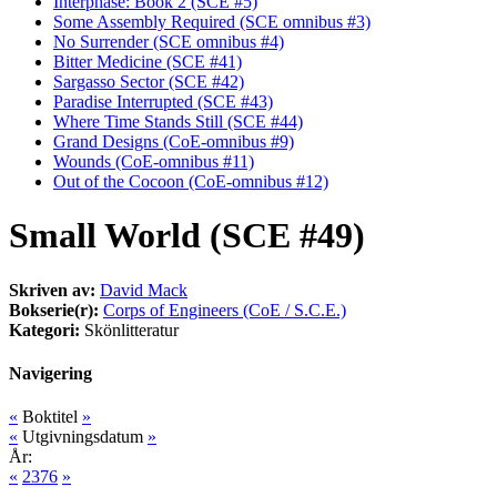
Interphase: Book 2 (SCE #5)
Some Assembly Required (SCE omnibus #3)
No Surrender (SCE omnibus #4)
Bitter Medicine (SCE #41)
Sargasso Sector (SCE #42)
Paradise Interrupted (SCE #43)
Where Time Stands Still (SCE #44)
Grand Designs (CoE-omnibus #9)
Wounds (CoE-omnibus #11)
Out of the Cocoon (CoE-omnibus #12)
Small World (SCE #49)
Skriven av:
David Mack
Bokserie(r):
Corps of Engineers (CoE / S.C.E.)
Kategori:
Skönlitteratur
Navigering
«
Boktitel
»
«
Utgivningsdatum
»
År:
«
2376
»