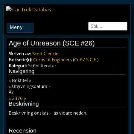
Meny
Age of Unreason (SCE #26)
Skriven av:
Scott Ciencin
Bokserie(r):
Corps of Engineers (CoE / S.C.E.)
Kategori:
Skönlitteratur
Navigering
«
Boktitel
»
«
Utgivningsdatum
»
År:
«
2376
»
Beskrivning
Beskrivning önskas - läs vidare nedan.
Recension