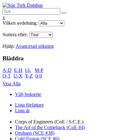
x
Vilken avdelning:
Sortera efter:
Hjälp:
Avancerad sökning
Bläddra
A-D
E-H
I-L
M-P
Q-T
U-X
Y-Z
0-9
Visa Alla
Välj bokserie
Lista författare
Lista år
Corps of Engineers (CoE / S.C.E.)
The Art of the Comeback (CoE #4)
Orphans (SCE #38)
Cold Fusion (SCE #6)