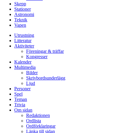
Skepp
Stationer
Astronomi
Teknik
Vapen
Utrustning
Litteratur
Aktiviteter
Föreningar & träffar
Kongresser
Kalender
Multimedia
Bilder
Skrivbordsunderlägg
Ljud
Personer
Spel
Teman
Trivia
Om sidan
Redaktionen
Ordlista
Ordförklaringar
Länka till sidan