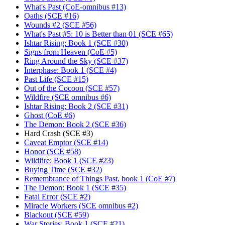
What's Past (CoE-omnibus #13)
Oaths (SCE #16)
Wounds #2 (SCE #56)
What's Past #5: 10 is Better than 01 (SCE #65)
Ishtar Rising: Book 1 (SCE #30)
Signs from Heaven (CoE #5)
Ring Around the Sky (SCE #37)
Interphase: Book 1 (SCE #4)
Past Life (SCE #15)
Out of the Cocoon (SCE #57)
Wildfire (SCE omnibus #6)
Ishtar Rising: Book 2 (SCE #31)
Ghost (CoE #6)
The Demon: Book 2 (SCE #36)
Hard Crash (SCE #3)
Caveat Emptor (SCE #14)
Honor (SCE #58)
Wildfire: Book 1 (SCE #23)
Buying Time (SCE #32)
Remembrance of Things Past, book 1 (CoE #7)
The Demon: Book 1 (SCE #35)
Fatal Error (SCE #2)
Miracle Workers (SCE omnibus #2)
Blackout (SCE #59)
War Stories: Book 1 (SCE #21)