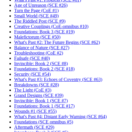
Age of Unreason (SCE #26)
Turn the Page (CoE #1)
Small World (SCE #49)
The Riddled Post (SCE #9)
Creative Couplings (CoE-omnibus #10)
Foundations: Book 3 (SCE #19)
Malefictorum (SCE #50)
What's Past #2: The Future Begins (SCE #62)
Balance of Nature (SCE #27)
Troubleshooting (CoE #2)
Failsafe (SCE #40)
Invincible: Book 2 (SCE #8)
Foundations: Book 2 (SCE #18)
Security (SCE #54)
What's Past #3: Echoes of Coventry (SCE #63)
Breakdowns (SCE #28)
The Light (CoE #3)
Grand Designs (SCE #39)
Invincible: Book 1 (SCE #7)
Foundations: Book 1 (SCE #17)
Wounds #1 (SCE #55)
What's Past #4: Distant Early Warning (SCE #64)
Foundations (SCE omnibus #5)
Aftermath (SCE #29)