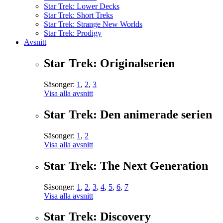
Star Trek: Lower Decks
Star Trek: Short Treks
Star Trek: Strange New Worlds
Star Trek: Prodigy
Avsnitt
Star Trek: Originalserien
Säsonger:
1
,
2
,
3
Visa alla avsnitt
Star Trek: Den animerade serien
Säsonger:
1
,
2
Visa alla avsnitt
Star Trek: The Next Generation
Säsonger:
1
,
2
,
3
,
4
,
5
,
6
,
7
Visa alla avsnitt
Star Trek: Discovery