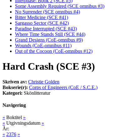
Interphase: Book 2 (SCE #5)
Some Assembly Required (SCE omnibus #3)
No Surrender (SCE omnibus #4)
Bitter Medicine (SCE #41)
Sargasso Sector (SCE #42)
Paradise Interrupted (SCE #43)
Where Time Stands Still (SCE #44)
Grand Designs (CoE-omnibus #9)
Wounds (CoE-omnibus #11)
Out of the Cocoon (CoE-omnibus #12)
Hard Crash (SCE #3)
Skriven av:
Christie Golden
Bokserie(r):
Corps of Engineers (CoE / S.C.E.)
Kategori:
Skönlitteratur
Navigering
«
Boktitel
»
«
Utgivningsdatum
»
År:
«
2376
»