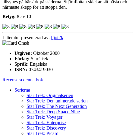
tillsynes gå bärsärk på städerna. Stjärnflottan skickar sitt bästa och
närmaste skepp för att stoppa den.
Betyg:
8 av 10
Litteratur presenterad av:
Pjotr'k
Utgiven:
Oktober 2000
Förlag:
Star Trek
Språk:
Engelska
ISBN:
0743419030
Recensera denna bok
Serierna
Star Trek: Originalserien
Star Trek: Den animerade serien
Star Trek: The Next Generation
Star Trek: Deep Space Nine
Star Trek: Voyager
Star Trek: Enterprise
Star Trek: Discovery
Star Trek: Picard