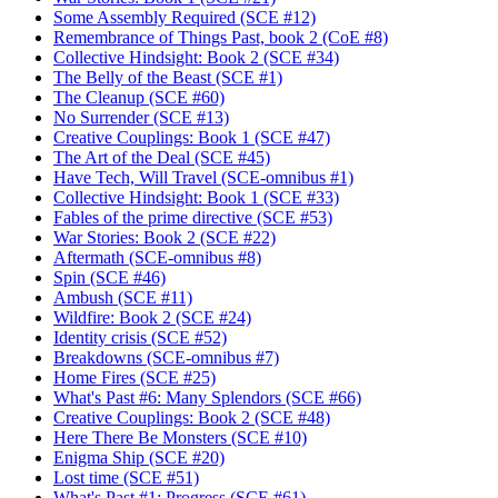
Some Assembly Required (SCE #12)
Remembrance of Things Past, book 2 (CoE #8)
Collective Hindsight: Book 2 (SCE #34)
The Belly of the Beast (SCE #1)
The Cleanup (SCE #60)
No Surrender (SCE #13)
Creative Couplings: Book 1 (SCE #47)
The Art of the Deal (SCE #45)
Have Tech, Will Travel (SCE-omnibus #1)
Collective Hindsight: Book 1 (SCE #33)
Fables of the prime directive (SCE #53)
War Stories: Book 2 (SCE #22)
Aftermath (SCE-omnibus #8)
Spin (SCE #46)
Ambush (SCE #11)
Wildfire: Book 2 (SCE #24)
Identity crisis (SCE #52)
Breakdowns (SCE-omnibus #7)
Home Fires (SCE #25)
What's Past #6: Many Splendors (SCE #66)
Creative Couplings: Book 2 (SCE #48)
Here There Be Monsters (SCE #10)
Enigma Ship (SCE #20)
Lost time (SCE #51)
What's Past #1: Progress (SCE #61)