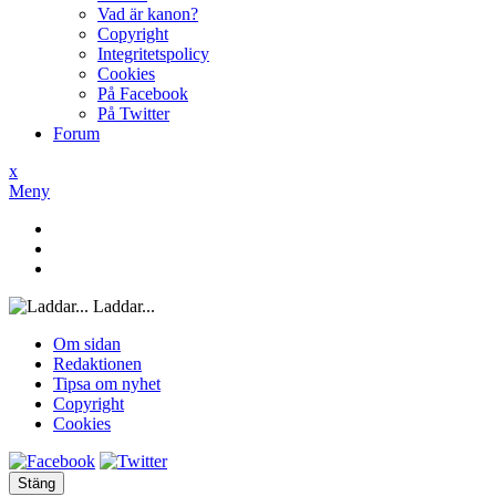
Vad är kanon?
Copyright
Integritetspolicy
Cookies
På Facebook
På Twitter
Forum
x
Meny
Laddar...
Om sidan
Redaktionen
Tipsa om nyhet
Copyright
Cookies
Stäng