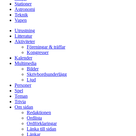
Stationer
Astronomi
Teknik
Vapen
Utrustning
Litteratur
Aktiviteter
Föreningar & träffar
Kongresser
Kalender
Multimedia
Bilder
Skrivbordsunderlägg
Ljud
Personer
Spel
Teman
Trivia
Om sidan
Redaktionen
Ordlista
Ordförklaringar
Länka till sidan
Länkar