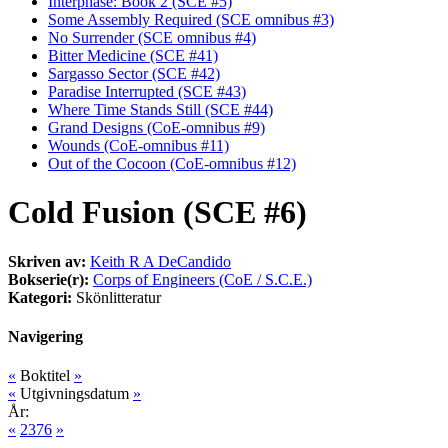
Interphase: Book 2 (SCE #5)
Some Assembly Required (SCE omnibus #3)
No Surrender (SCE omnibus #4)
Bitter Medicine (SCE #41)
Sargasso Sector (SCE #42)
Paradise Interrupted (SCE #43)
Where Time Stands Still (SCE #44)
Grand Designs (CoE-omnibus #9)
Wounds (CoE-omnibus #11)
Out of the Cocoon (CoE-omnibus #12)
Cold Fusion (SCE #6)
Skriven av:
Keith R A DeCandido
Bokserie(r):
Corps of Engineers (CoE / S.C.E.)
Kategori:
Skönlitteratur
Navigering
«
Boktitel
»
«
Utgivningsdatum
»
År:
«
2376
»