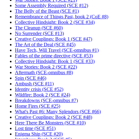
Some Assembly Required (SCE #12)
The Belly of the Beast (SCE #1)
Remembrance of Things Past, book 2 (CoE #8)
Collective Hindsight: Book 2 (SCE #34)
The Cleanup (SCE #60)
No Surrender (SCE #13)
Creative Couplings: Book 1 (SCE #47)
The Art of the Deal (SCE #45)
Have Tech, Will Travel (SCE-omnibus #1)
Fables of the prime directive (SCE #53)
Collective Hindsight: Book 1 (SCE #33)
War Stories: Book 2 (SCE #22)
Aftermath (SCE-omnibus #8)
Spin (SCE #46)
Ambush (SCE #11)
Identity crisis (SCE #52)
Wildfire: Book 2 (SCE #24)
Breakdowns (SCE-omnibus #7)
Home Fires (SCE #25)
What's Past #6: Many Splendors (SCE #66)
Creative Couplings: Book 2 (SCE #48)
Here There Be Monsters (SCE #10)
Lost time (SCE #51)
Enigma Ship (SCE #20)