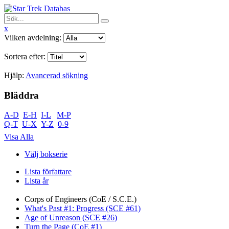
x
Vilken avdelning:
Sortera efter:
Hjälp:
Avancerad sökning
Bläddra
A-D
E-H
I-L
M-P
Q-T
U-X
Y-Z
0-9
Visa Alla
Välj bokserie
Lista författare
Lista år
Corps of Engineers (CoE / S.C.E.)
What's Past #1: Progress (SCE #61)
Age of Unreason (SCE #26)
Turn the Page (CoE #1)