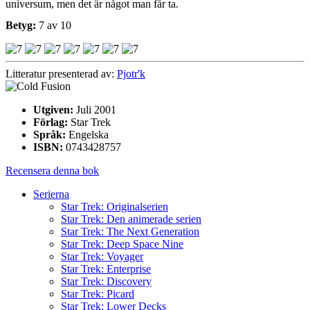
universum, men det är något man får ta.
Betyg:
7 av 10
Litteratur presenterad av:
Pjotr'k
Utgiven:
Juli 2001
Förlag:
Star Trek
Språk:
Engelska
ISBN:
0743428757
Recensera denna bok
Serierna
Star Trek: Originalserien
Star Trek: Den animerade serien
Star Trek: The Next Generation
Star Trek: Deep Space Nine
Star Trek: Voyager
Star Trek: Enterprise
Star Trek: Discovery
Star Trek: Picard
Star Trek: Lower Decks