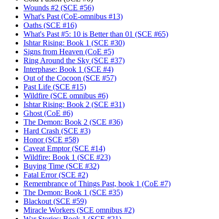
Wounds #2 (SCE #56)
What's Past (CoE-omnibus #13)
Oaths (SCE #16)
What's Past #5: 10 is Better than 01 (SCE #65)
Ishtar Rising: Book 1 (SCE #30)
Signs from Heaven (CoE #5)
Ring Around the Sky (SCE #37)
Interphase: Book 1 (SCE #4)
Out of the Cocoon (SCE #57)
Past Life (SCE #15)
Wildfire (SCE omnibus #6)
Ishtar Rising: Book 2 (SCE #31)
Ghost (CoE #6)
The Demon: Book 2 (SCE #36)
Hard Crash (SCE #3)
Honor (SCE #58)
Caveat Emptor (SCE #14)
Wildfire: Book 1 (SCE #23)
Buying Time (SCE #32)
Fatal Error (SCE #2)
Remembrance of Things Past, book 1 (CoE #7)
The Demon: Book 1 (SCE #35)
Blackout (SCE #59)
Miracle Workers (SCE omnibus #2)
War Stories: Book 1 (SCE #21)