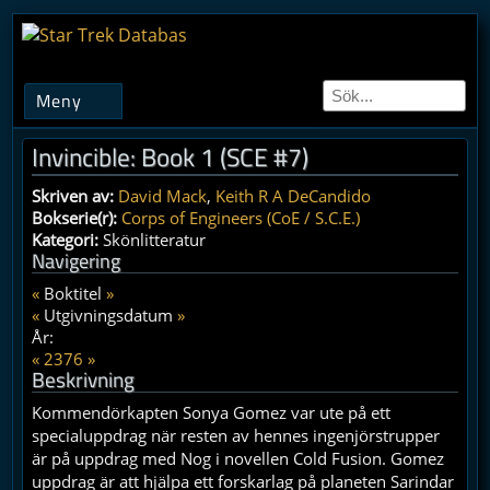
Meny
Invincible: Book 1 (SCE #7)
Skriven av:
David Mack
,
Keith R A DeCandido
Bokserie(r):
Corps of Engineers (CoE / S.C.E.)
Kategori:
Skönlitteratur
Navigering
«
Boktitel
»
«
Utgivningsdatum
»
År:
«
2376
»
Beskrivning
Kommendörkapten Sonya Gomez var ute på ett
specialuppdrag när resten av hennes ingenjörstrupper
är på uppdrag med Nog i novellen Cold Fusion. Gomez
uppdrag är att hjälpa ett forskarlag på planeten Sarindar