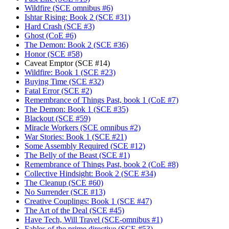
Wildfire (SCE omnibus #6)
Ishtar Rising: Book 2 (SCE #31)
Hard Crash (SCE #3)
Ghost (CoE #6)
The Demon: Book 2 (SCE #36)
Honor (SCE #58)
Caveat Emptor (SCE #14)
Wildfire: Book 1 (SCE #23)
Buying Time (SCE #32)
Fatal Error (SCE #2)
Remembrance of Things Past, book 1 (CoE #7)
The Demon: Book 1 (SCE #35)
Blackout (SCE #59)
Miracle Workers (SCE omnibus #2)
War Stories: Book 1 (SCE #21)
Some Assembly Required (SCE #12)
The Belly of the Beast (SCE #1)
Remembrance of Things Past, book 2 (CoE #8)
Collective Hindsight: Book 2 (SCE #34)
The Cleanup (SCE #60)
No Surrender (SCE #13)
Creative Couplings: Book 1 (SCE #47)
The Art of the Deal (SCE #45)
Have Tech, Will Travel (SCE-omnibus #1)
Fables of the prime directive (SCE #53)