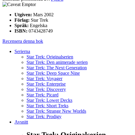
Utgiven:
Mars 2002
Förlag:
Star Trek
Språk:
Engelska
ISBN:
0743428749
Recensera denna bok
Serierna
Star Trek: Originalserien
Star Trek: Den animerade serien
Star Trek: The Next Generation
Star Trek: Deep Space Nine
Star Trek: Voyager
Star Trek: Enterprise
Star Trek: Discovery
Star Trek: Picard
Star Trek: Lower Decks
Star Trek: Short Treks
Star Trek: Strange New Worlds
Star Trek: Prodigy
Avsnitt
Star Trek: Originalserien