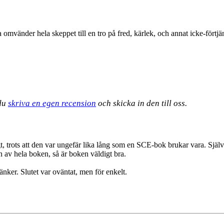
ia omvänder hela skeppet till en tro på fred, kärlek, och annat icke-för
 du
skriva en egen recension
och skicka in den till oss.
gt, trots att den var ungefär lika lång som en SCE-bok brukar vara. Sjä
n av hela boken, så är boken väldigt bra.
sänker. Slutet var oväntat, men för enkelt.