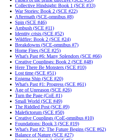
Collective Hindsight: Book 1 (SCE #33)
War Stories: Book 2 (SCE #22)
Aftermath (SCE-omnibus #8)
Spin (SCE #46)
Ambush (SCE #11)
Identity crisis (SCE #52)
Wildfire: Book 2 (SCE #24)
Breakdowns (SCE-omnibus #7)
Home Fires (SCE #25)
What's Past #6: Many Splendors (SCE #66)
Creative Couplings: Book 2 (SCE #48)
Here There Be Monsters (SCE #10)
Lost time (SCE #51)
Enigma Ship (SCE #20)
What's Past #1: Progress (SCE #61)
Age of Unreason (SCE #26)
Turn the Page (CoE #1)
Small World (SCE #49)
The Riddled Post (SCE #9)
Malefictorum (SCE #50)
Creative Couplings (CoE-omnibus #10)
Foundations: Book 3 (SCE #19)
What's Past #2: The Future Begins (SCE #62)
Balance of Nature (SCE #27)