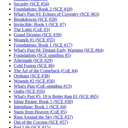
Security (SCE #54)
Foundations: Book 2 (SCE #18)
What's Past #3: Echoes of Coventry (SCE #63)
Breakdowns (SCE #28)
Invincible: Book 1 (SCE #7)
The Light (CoE #3)
Grand Designs (SCE #39)
Wounds #1 (SCE #55)
Foundations: Book 1 (SCE #17)
What's Past #4: Distant Early Warning (SCE #64)
Foundations (SCE omnibus #5)
Aftermath (SCE #29)
Cold Fusion (SCE #6)
The Art of the Comeback (CoE #4)
Orphans (SCE #38)
Wounds #2 (SCE #56)
What's Past (CoE-omnibus #13)
Oaths (SCE #16)
What's Past #5: 10 is Better than 01 (SCE #65)
Ishtar Rising: Book 1 (SCE #30)
Interphase: Book 1 (SCE #4)
Signs from Heaven (CoE #5)
Ring Around the Sky (SCE #37)
Out of the Cocoon (SCE #57)
Past Life (SCE #15)