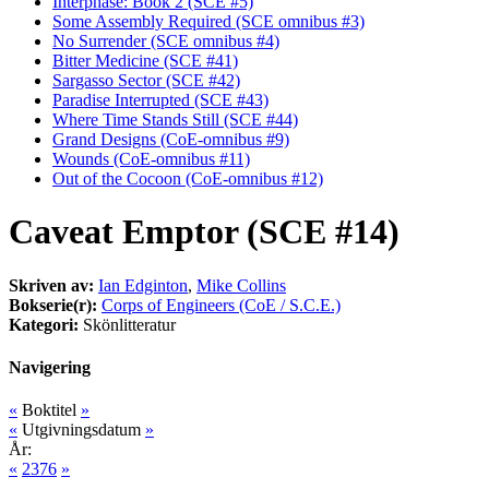
Interphase: Book 2 (SCE #5)
Some Assembly Required (SCE omnibus #3)
No Surrender (SCE omnibus #4)
Bitter Medicine (SCE #41)
Sargasso Sector (SCE #42)
Paradise Interrupted (SCE #43)
Where Time Stands Still (SCE #44)
Grand Designs (CoE-omnibus #9)
Wounds (CoE-omnibus #11)
Out of the Cocoon (CoE-omnibus #12)
Caveat Emptor (SCE #14)
Skriven av:
Ian Edginton
,
Mike Collins
Bokserie(r):
Corps of Engineers (CoE / S.C.E.)
Kategori:
Skönlitteratur
Navigering
«
Boktitel
»
«
Utgivningsdatum
»
År:
«
2376
»