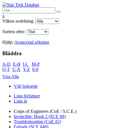
x
Vilken avdelning:
Sortera efter:
Hjälp:
Avancerad sökning
Bläddra
A-D
E-H
I-L
M-P
Q-T
U-X
Y-Z
0-9
Visa Alla
Välj bokserie
Lista författare
Lista år
Corps of Engineers (CoE / S.C.E.)
Invincible: Book 2 (SCE #8)
Troubleshooting (CoE #2)
Failsafe (SCE #40)