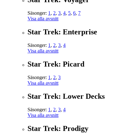
Säsonger:
1
,
2
,
3
,
4
,
5
,
6
,
7
Visa alla avsnitt
Star Trek: Enterprise
Säsonger:
1
,
2
,
3
,
4
Visa alla avsnitt
Star Trek: Picard
Säsonger:
1
,
2
,
3
Visa alla avsnitt
Star Trek: Lower Decks
Säsonger:
1
,
2
,
3
,
4
Visa alla avsnitt
Star Trek: Prodigy