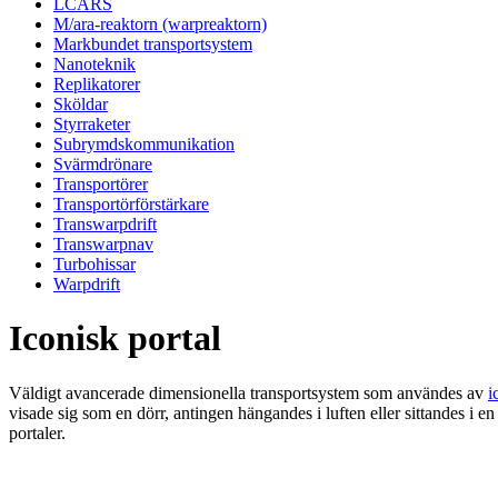
LCARS
M/ara-reaktorn (warpreaktorn)
Markbundet transportsystem
Nanoteknik
Replikatorer
Sköldar
Styrraketer
Subrymdskommunikation
Svärmdrönare
Transportörer
Transportörförstärkare
Transwarpdrift
Transwarpnav
Turbohissar
Warpdrift
Iconisk portal
Väldigt avancerade dimensionella transportsystem som användes av
i
visade sig som en dörr, antingen hängandes i luften eller sittandes i e
portaler.