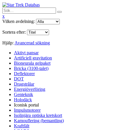
x
Vilken avdelning:
Sortera efter:
Hjälp:
Avancerad sökning
Aktivt pansar
Artificiell gravitation
Bioneurala gelpaket
Bricka (3100-talet)
Deflektorer
DOT
Dragstrålar
Energiöverföring
Genteknik
Holodäck
Iconisk portal
Impulsmotorer
Isolinjära optiska kretskort
Kamouflering (bemantling)
Kraftfält