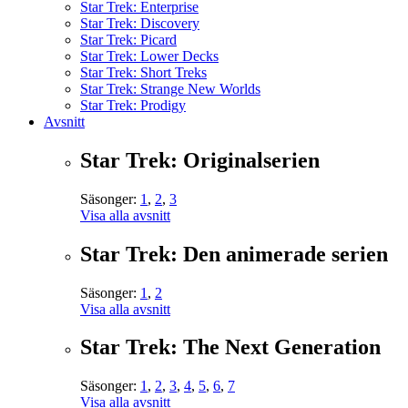
Star Trek: Enterprise
Star Trek: Discovery
Star Trek: Picard
Star Trek: Lower Decks
Star Trek: Short Treks
Star Trek: Strange New Worlds
Star Trek: Prodigy
Avsnitt
Star Trek: Originalserien
Säsonger:
1
,
2
,
3
Visa alla avsnitt
Star Trek: Den animerade serien
Säsonger:
1
,
2
Visa alla avsnitt
Star Trek: The Next Generation
Säsonger:
1
,
2
,
3
,
4
,
5
,
6
,
7
Visa alla avsnitt