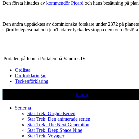
Den första hittades av
kommendör Picard
och hans besättning på pla
Den andra upptäcktes av dominionska forskare under 2372 på planet
stjärnflottepersonal och jem'hadarer lyckades stoppa dem och förstöra
Portalen på Iconia
Portalen på Vandros IV
Ordlista
Ordförklaringar
Teckenförklaring
Text markerad med denna färg är ej
kanon
Serierna
Star Trek: Originalserien
Star Trek: Den animerade serien
Star Trek: The Next Generation
Star Trek: Deep Space Nine
Star Trek: Voyager