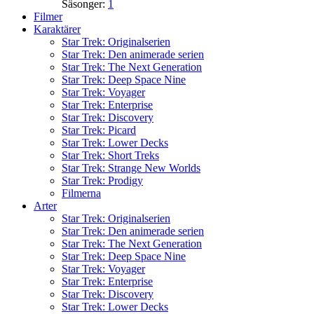
Säsonger:
1
Filmer
Karaktärer
Star Trek: Originalserien
Star Trek: Den animerade serien
Star Trek: The Next Generation
Star Trek: Deep Space Nine
Star Trek: Voyager
Star Trek: Enterprise
Star Trek: Discovery
Star Trek: Picard
Star Trek: Lower Decks
Star Trek: Short Treks
Star Trek: Strange New Worlds
Star Trek: Prodigy
Filmerna
Arter
Star Trek: Originalserien
Star Trek: Den animerade serien
Star Trek: The Next Generation
Star Trek: Deep Space Nine
Star Trek: Voyager
Star Trek: Enterprise
Star Trek: Discovery
Star Trek: Lower Decks