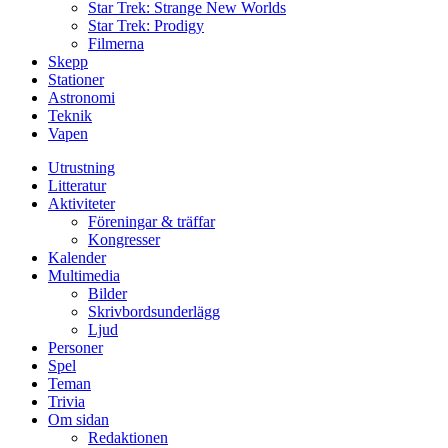
Star Trek: Strange New Worlds
Star Trek: Prodigy
Filmerna
Skepp
Stationer
Astronomi
Teknik
Vapen
Utrustning
Litteratur
Aktiviteter
Föreningar & träffar
Kongresser
Kalender
Multimedia
Bilder
Skrivbordsunderlägg
Ljud
Personer
Spel
Teman
Trivia
Om sidan
Redaktionen