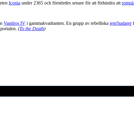
neten
Iconia
under 2365 och förstördes senare för att förhindra att
romul
en
Vandros IV
i gammakvadranten. En grupp av rebelliska
jem'hadarer
f
 portalen.
(
To the Death
)