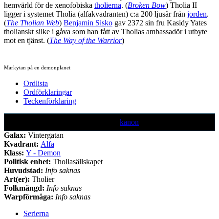
hemvärld för de xenofobiska
tholierna
. (
Broken Bow
) Tholia II
ligger i systemet Tholia (alfakvadranten) c:a 200 ljusår från
jorden
.
(
The Tholian Web
)
Benjamin Sisko
gav 2372 sin fru Kasidy Yates
tholianskt silke i gåva som han fått av Tholias ambassadör i utbyte
mot en tjänst. (
The Way of the Warrior
)
Markytan på en demonplanet
Ordlista
Ordförklaringar
Teckenförklaring
Text markerad med denna färg är ej
kanon
Galax:
Vintergatan
Kvadrant:
Alfa
Klass:
Y - Demon
Politisk enhet:
Tholiasällskapet
Huvudstad:
Info saknas
Art(er):
Tholier
Folkmängd:
Info saknas
Warpförmåga:
Info saknas
Serierna