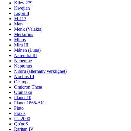
Kiley 279
Kwejian
Ligon II
M-113
Mars
Menk (Valakis)
Merkurius
Minos
Mira III
Månen (Luna)
Narendra III
Nepenthe
Neptunus
Nibiru (alternativ verklighet)
Nimbus III
Ocampa
Omicron Theta
Oran'taku
Planet 10
Planet 1865-Alfa
Pluto
Praxis
Psi 2000
Qo'noS
Raritan IV