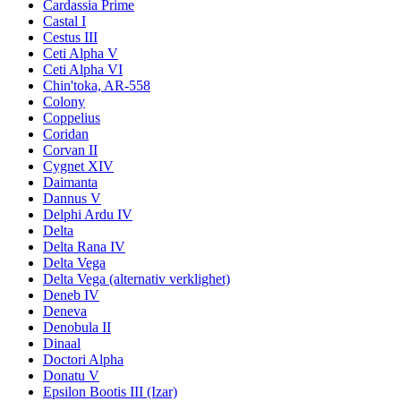
Cardassia Prime
Castal I
Cestus III
Ceti Alpha V
Ceti Alpha VI
Chin'toka, AR-558
Colony
Coppelius
Coridan
Corvan II
Cygnet XIV
Daimanta
Dannus V
Delphi Ardu IV
Delta
Delta Rana IV
Delta Vega
Delta Vega (alternativ verklighet)
Deneb IV
Deneva
Denobula II
Dinaal
Doctori Alpha
Donatu V
Epsilon Bootis III (Izar)