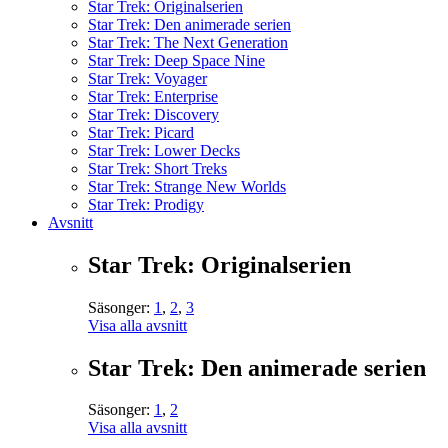
Star Trek: Originalserien
Star Trek: Den animerade serien
Star Trek: The Next Generation
Star Trek: Deep Space Nine
Star Trek: Voyager
Star Trek: Enterprise
Star Trek: Discovery
Star Trek: Picard
Star Trek: Lower Decks
Star Trek: Short Treks
Star Trek: Strange New Worlds
Star Trek: Prodigy
Avsnitt
Star Trek: Originalserien
Säsonger:
1
,
2
,
3
Visa alla avsnitt
Star Trek: Den animerade serien
Säsonger:
1
,
2
Visa alla avsnitt