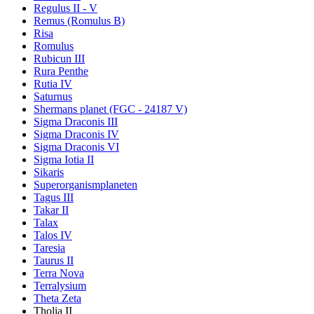
Regulus II - V
Remus (Romulus B)
Risa
Romulus
Rubicun III
Rura Penthe
Rutia IV
Saturnus
Shermans planet (FGC - 24187 V)
Sigma Draconis III
Sigma Draconis IV
Sigma Draconis VI
Sigma Iotia II
Sikaris
Superorganismplaneten
Tagus III
Takar II
Talax
Talos IV
Taresia
Taurus II
Terra Nova
Terralysium
Theta Zeta
Tholia II