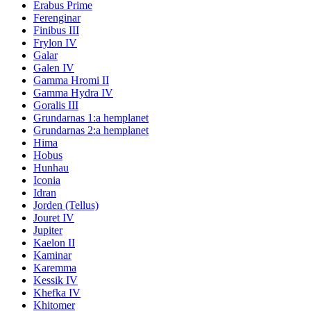
Erabus Prime
Ferenginar
Finibus III
Frylon IV
Galar
Galen IV
Gamma Hromi II
Gamma Hydra IV
Goralis III
Grundarnas 1:a hemplanet
Grundarnas 2:a hemplanet
Hima
Hobus
Hunhau
Iconia
Idran
Jorden (Tellus)
Jouret IV
Jupiter
Kaelon II
Kaminar
Karemma
Kessik IV
Khefka IV
Khitomer