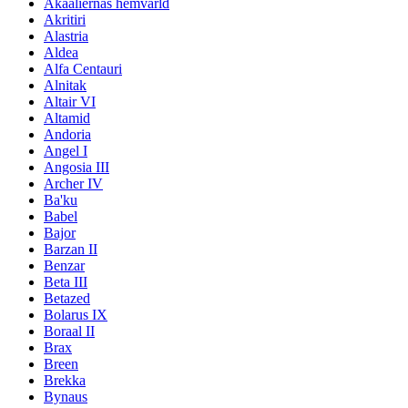
Akaaliernas hemvärld
Akritiri
Alastria
Aldea
Alfa Centauri
Alnitak
Altair VI
Altamid
Andoria
Angel I
Angosia III
Archer IV
Ba'ku
Babel
Bajor
Barzan II
Benzar
Beta III
Betazed
Bolarus IX
Boraal II
Brax
Breen
Brekka
Bynaus