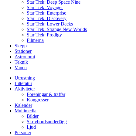
Star Trek: Deep Space Nine
Star Trek: Voyager
Star Trek: Enterprise
Star Trek: Discovery
Star Trek: Lower Decks
Star Trek: Strange New Worlds
Star Trek: Prodigy
Filmerna
Skepp
Stationer
Astronomi
Teknik
Vapen
Utrustning
Litteratur
Aktiviteter
Föreningar & träffar
Kongresser
Kalender
Multimedia
Bilder
Skrivbordsunderlägg
Ljud
Personer