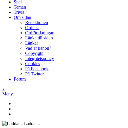
Spel
Teman
Trivia
Om sidan
Redaktionen
Ordlista
Ordförklaringar
Länka till sidan
Länkar
Vad är kanon?
Copyright
Integritetspolicy
Cookies
På Facebook
På Twitter
Forum
x
Meny
Laddar...