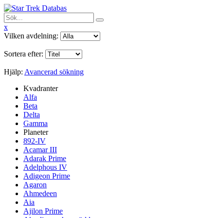
x
Vilken avdelning:
Sortera efter:
Hjälp:
Avancerad sökning
Kvadranter
Alfa
Beta
Delta
Gamma
Planeter
892-IV
Acamar III
Adarak Prime
Adelphous IV
Adigeon Prime
Agaron
Ahmedeen
Aia
Ajilon Prime